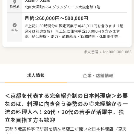
大阪府
／
大阪市
やしていきましょう。 【主な仕事内容】 ・食材の下処理、
勤務地
北区大深町5-54 グラングリーン大阪南館 1階
仕込み ・調理、盛り付け ・食材の発注、在庫管理 ・調理
器具の洗浄、厨房内の清掃 ・衛生管理 ・カウンターでの調
月給
:
260,000
円〜
500,000
円
理、接客 ・店舗運営に関わる業務 など 経験をお持ちの方
には、これまで培った技術や得意分野を考慮し、早い段階
※上記に30時間分の固定残業手当43,911円を含みます（超
から調理をお任せします。食材に積極的に触れながら、素
給与
過分は別途支給） ※上記に住宅手当10,000円を含みます
材の見極め方や料理全般の知識を深められる環境です。 当
※月給は経験・能力・前職給与・勤務時間・休暇条件等に
店では、長期間の下積みを前提とした育成は行っていませ
応じて決定します ※試用期間1ヶ月：条件の変更はありま
ん。年齢や社歴にかかわらず、意欲のある方には実践の機
せん ＜年収例＞ 年収約380万円：経験3年目／20代前半 年
会を積極的に提供します！カウンターでは、お客様の表情
求人番号：
Job000-300-063
収約580万円：経験15年目／30代前半
を間近に感じ、会話を楽しみながら料理を提供する経験も
積むことができます。 将来はカウンターのある店を持ちた
い方や、料理人として独立を目指す方も歓迎。 調理技術だ
けでなく、接客や発注、店舗運営まで幅広く学びながら、
求人情報
企業・店舗情報
一人前の料理人を目指せます。
＜京都を代表する完全紹介制の日本料理店＞必要
なのは、料理に向き合う姿勢のみ◎未経験から一
流の料理人へ！20代・30代の若手が活躍中。独
立を目指す方も歓迎
京都の老舗料亭で研鑽を積んだ店主が開いた日本料理店『京天