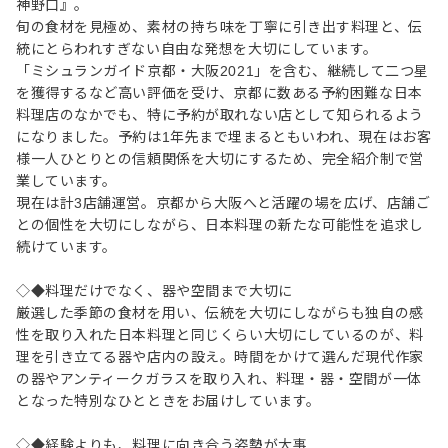
神野口』。
旬の食材を見極め、素材の持ち味を丁寧に引き出す料理と、伝
統にとらわれすぎない自由な発想を大切にしています。
「ミシュランガイド京都・大阪2021」を含む、継続して二つ星
を獲得するなど高い評価を受け、京都に数ある予約困難な日本
料理店のなかでも、特に予約が取れない店として知られるよう
になりました。予約は1年先まで埋まるともいわれ、現在はお客
様一人ひとりとの信頼関係を大切にするため、完全紹介制で営
業しています。
現在は計3店舗運営。京都から大阪へと活躍の場を広げ、店舗ご
との個性を大切にしながら、日本料理の新たな可能性を追求し
続けています。
◇◆料理だけでなく、器や空間まで大切に
厳選した季節の食材を用い、伝統を大切にしながらも独自の感
性を取り入れた日本料理と同じくらい大切にしているのが、料
理を引き立てる器や店内の設え。時間をかけて選んだ現代作家
の器やアンティークガラスを取り入れ、料理・器・空間が一体
となった特別なひとときをお届けしています。
◇◆経験よりも、料理に向き合う姿勢が大事