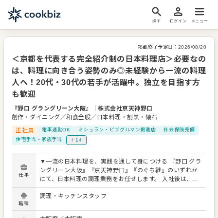
探す
ログイン
メニュー
掲載終了予定日：
2026/08/20
＜京都を代表する完全紹介制の日本料理店＞必要なの
は、料理に向き合う姿勢のみ◎未経験から一流の料理
人へ！20代・30代の若手が活躍中。独立を目指す方
も歓迎
『野口 グラングリーン大阪』
｜
株式会社京天神野口
創作・ダイニング／和食全般／日本料理・割烹・懐石
正社員
電車通勤OK
ミシュラン・ビブグルマン掲載店
社会保険完備
住宅手当・家族手当
＋14
▼一流の日本料理を、実践を通して身につける 『野口 グラ
ングリーン大阪』『京天神野口』『のぐち継』のいずれか
仕事
にて、日本料理の調理業務をお任せします。 入社後は、経
験や技術に合わせた仕事からスタート。未経験の方には、
調理・キッチンスタッフ
包丁の握り方や食材の扱い方から丁寧にお教えします。先
職種
輩の指示を受けながら、食材の下処理、仕込み、盛り付
け、発注などを一つずつ学び、徐々に担当できる仕事を増