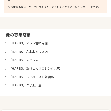
口）
※お電話の際は「クックビズを見た」とお伝えくださると受付がスムーズです。
他の募集店舗
『HARBS』アトレ吉祥寺店
『HARBS』六本木ヒルズ店
『HARBS』丸ビル店
『HARBS』渋谷ヒカリエシンクス店
『HARBS』ルミネエスト新宿店
『HARBS』二子玉川店