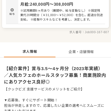
ーのラインナップや内容を覚えていただきます。ホールで
月給
:
240,000
円〜
308,000
円
円滑な対応ができるよう、キッチンとの連携やコミュニケ
ーションも大切にしてください。 お店の顔として、お客さ
※試用期間6ヶ月あり（期間中、給与変動なし） ※固定残
まから直接感謝の言葉や、改善要求などのご意見をいただ
給与
業代20時間分（￥31,000～￥52,000）を含む。超過分別途
くこともあります。店舗メンバーに共有しながら、よりよ
支給。 ※経験やスキルなどを考慮し、決定します。
いお店づくりを心がけてください。オペレーション改善な
どのアイデアも大歓迎です。 【具体的には…】 ・お席への
ご案内、オーダーテイク、レジ対応など接客全般 ・ドリン
求人番号：
Job000-167-607
ク作り、提供 ・テーブルの片づけ、清掃 ・予約管理、電話
対応 など 入社後はスキルに合わせた業務からお任せしま
すので、徐々に仕事の幅を広げていきましょう。成長をし
っかりサポートしますので、経験に関わらず安心してスタ
求人情報
企業・店舗情報
ートできる環境です。 ゆくゆくはステップアップなどもめ
ざせます。
【紹介案件】賞与3.5～4ヶ月分（2023年実績）
／人気カフェのホールスタッフ募集！商業施設内
にありアクセス良好◎
【クックビズ 支援サービスのメリットをご紹介】
▼応募後、すぐにサポート開始！
担当が伴走しますので、応募したい企業の選考へとスムーズに