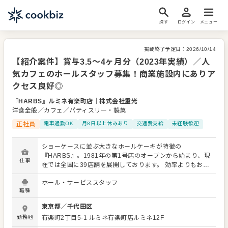
探す
ログイン
メニュー
掲載終了予定日：
2026/10/14
【紹介案件】賞与3.5～4ヶ月分（2023年実績）／人
気カフェのホールスタッフ募集！商業施設内にありア
クセス良好◎
『HARBS』ルミネ有楽町店
｜
株式会社重光
洋食全般／カフェ／パティスリー・製菓
正社員
電車通勤OK
月8日以上休みあり
交通費支給
未経験歓迎
ショーケースに並ぶ大きなホールケーキが特徴の
『HARBS』。1981年の第1号店のオープンから始まり、現
仕事
在では全国に39店舗を展開しております。 効率よりもおい
しさを追求。厳選した素材を使用して手作りし、新鮮な状
ホール・サービススタッフ
態のまま店舗へ運び、"つくりたてのおいしさを味わってい
職種
ただくこと"にこだわっています。 そんな人気のカフェでホ
ールスタッフを募集いたします。 お客さまに「1個食べて
東京都
／
千代田区
心まで満たせるケーキ」と豊かなひとときをお届けくださ
勤務地
有楽町2丁目5-1
ルミネ有楽町店ルミネ12F
い。 【ホールスタッフの仕事内容】 まずは提供するメニュ