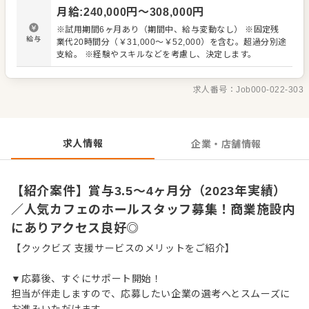
ーのラインナップや内容を覚えていただきます。ホールで
月給
:
240,000
円〜
308,000
円
円滑な対応ができるよう、キッチンとの連携やコミュニケ
ーションも大切にしてください。 お店の顔として、お客さ
※試用期間6ヶ月あり（期間中、給与変動なし） ※固定残
まから直接感謝の言葉や、改善要求などのご意見をいただ
給与
業代20時間分（￥31,000～￥52,000）を含む。超過分別途
くこともあります。店舗メンバーに共有しながら、よりよ
支給。 ※経験やスキルなどを考慮し、決定します。
いお店づくりを心がけてください。オペレーション改善な
どのアイデアも大歓迎です。 【具体的には…】 ・お席への
ご案内、オーダーテイク、レジ対応など接客全般 ・ドリン
求人番号：
Job000-022-303
ク作り、提供 ・テーブルの片づけ、清掃 ・予約管理、電話
対応 など 入社後はスキルに合わせた業務からお任せしま
すので、徐々に仕事の幅を広げていきましょう。成長をし
っかりサポートしますので、経験に関わらず安心してスタ
求人情報
企業・店舗情報
ートできる環境です。 ゆくゆくはステップアップなどもめ
ざせます。
【紹介案件】賞与3.5～4ヶ月分（2023年実績）
／人気カフェのホールスタッフ募集！商業施設内
にありアクセス良好◎
【クックビズ 支援サービスのメリットをご紹介】
▼応募後、すぐにサポート開始！
担当が伴走しますので、応募したい企業の選考へとスムーズに