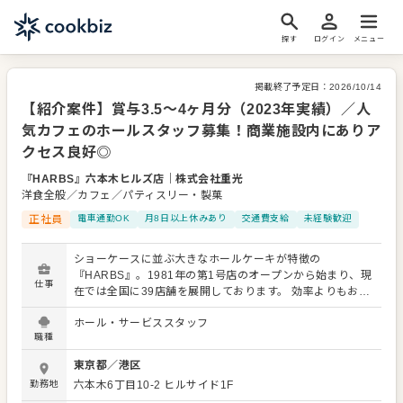
探す
ログイン
メニュー
掲載終了予定日：
2026/10/14
【紹介案件】賞与3.5～4ヶ月分（2023年実績）／人
気カフェのホールスタッフ募集！商業施設内にありア
クセス良好◎
『HARBS』六本木ヒルズ店
｜
株式会社重光
洋食全般／カフェ／パティスリー・製菓
正社員
電車通勤OK
月8日以上休みあり
交通費支給
未経験歓迎
ショーケースに並ぶ大きなホールケーキが特徴の
『HARBS』。1981年の第1号店のオープンから始まり、現
仕事
在では全国に39店舗を展開しております。 効率よりもおい
しさを追求。厳選した素材を使用して手作りし、新鮮な状
ホール・サービススタッフ
態のまま店舗へ運び、"つくりたてのおいしさを味わってい
職種
ただくこと"にこだわっています。 そんな人気のカフェでホ
ールスタッフを募集いたします。 お客さまに「1個食べて
東京都
／
港区
心まで満たせるケーキ」と豊かなひとときをお届けくださ
勤務地
六本木6丁目10-2
ヒルサイド1F
い。 【ホールスタッフの仕事内容】 まずは提供するメニュ