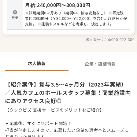
ーのラインナップや内容を覚えていただきます。ホールで
月給
:
240,000
円〜
308,000
円
円滑な対応ができるよう、キッチンとの連携やコミュニケ
ーションも大切にしてください。 お店の顔として、お客さ
※試用期間6ヶ月あり（期間中、給与変動なし） ※固定残
まから直接感謝の言葉や、改善要求などのご意見をいただ
給与
業代20時間分（￥31,000～￥52,000）を含む。超過分別途
くこともあります。店舗メンバーに共有しながら、よりよ
支給。 ※経験やスキルなどを考慮し、決定します。
いお店づくりを心がけてください。オペレーション改善な
どのアイデアも大歓迎です。 【具体的には…】 ・お席への
ご案内、オーダーテイク、レジ対応など接客全般 ・ドリン
求人番号：
Job000-022-300
ク作り、提供 ・テーブルの片づけ、清掃 ・予約管理、電話
対応 など 入社後はスキルに合わせた業務からお任せしま
すので、徐々に仕事の幅を広げていきましょう。成長をし
っかりサポートしますので、経験に関わらず安心してスタ
求人情報
企業・店舗情報
ートできる環境です。 ゆくゆくはステップアップなどもめ
ざせます。
【紹介案件】賞与3.5～4ヶ月分（2023年実績）
／人気カフェのホールスタッフ募集！商業施設内
にありアクセス良好◎
【クックビズ 支援サービスのメリットをご紹介】
▼応募後、すぐにサポート開始！
担当が伴走しますので、応募したい企業の選考へとスムーズに