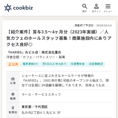
探す
ログイン
メニュー
掲載終了予定日：
2026/10/14
【紹介案件】賞与3.5～4ヶ月分（2023年実績）／人
気カフェのホールスタッフ募集！商業施設内にありア
クセス良好◎
『HARBS』丸ビル店
｜
株式会社重光
洋食全般／カフェ／パティスリー・製菓
正社員
電車通勤OK
月8日以上休みあり
交通費支給
未経験歓迎
ショーケースに並ぶ大きなホールケーキが特徴の
『HARBS』。1981年の第1号店のオープンから始まり、現
仕事
在では全国に39店舗を展開しております。 効率よりもおい
しさを追求。厳選した素材を使用して手作りし、新鮮な状
ホール・サービススタッフ
態のまま店舗へ運び、"つくりたてのおいしさを味わってい
職種
ただくこと"にこだわっています。 そんな人気のカフェでホ
ールスタッフを募集いたします。 お客さまに「1個食べて
東京都
／
千代田区
心まで満たせるケーキ」と豊かなひとときをお届けくださ
勤務地
丸の内2丁目4-1
丸ビル 3F
い。 【ホールスタッフの仕事内容】 まずは提供するメニュ