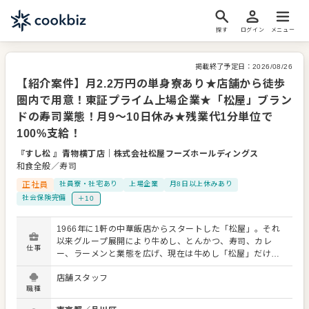
探す
ログイン
メニュー
掲載終了予定日：
2026/08/26
【紹介案件】月2.2万円の単身寮あり★店舗から徒歩
圏内で用意！東証プライム上場企業★「松屋」ブラン
ドの寿司業態！月9～10日休み★残業代1分単位で
100%支給！
『すし松 』青物横丁店
｜
株式会社松屋フーズホールディングス
和食全般／寿司
正社員
社員寮・社宅あり
上場企業
月8日以上休みあり
社会保険完備
＋10
1966年に1軒の中華飯店からスタートした「松屋」。それ
以来グループ展開により牛めし、とんかつ、寿司、カレ
仕事
ー、ラーメンと業態を広げ、現在は牛めし「松屋」だけで
も全国約1,000店を構えるまでになりました。 長年運営を
店舗スタッフ
続け、さらに成長を続けられているのは、当社が『常に挑
職種
戦し続ける企業』であることが大きな要因になっていま
す。 様々な挑戦をしてきているなかで今回、寿司業態の