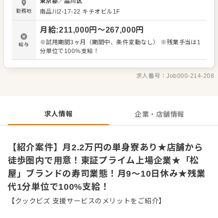
東京都
／
品川区
「すし松」で、すし職人を募集します！ 【すし職人の仕事
勤務地
南品川2-17-22 キチオビル1F
内容】 世界からも注目される寿司。お客様とカウンター越
しにコミュニケーションをとったり、目の前でまさに手作
月給
:
211,000
円〜
267,000
円
りで握りを披露するなど、一人前の寿司職人を目指せま
す。旬の素材から通年でお愉しみいただけるネタの知識な
※試用期間3ヶ月（期間中、条件変動なし） ※残業手当は1
給与
どを深め、見て、聞いて、食べて美味しい寿司をお客さま
分単位で100％支給！
へ提供してください。 【具体的には…】 ・すしの仕込み、
握り等調理全般 ・スタッフ教育 ・シフト管理 ・数字管理
すし職人として活躍いただくと共に、店舗運営全般をお任
求人番号：
Job000-214-208
せします。 入社後はスキルに合わせた業務からお任せしま
すので、徐々に仕事の幅を広げていきましょう。成長をサ
ポートする体制もあり、経験に関わらず安心してスタート
できる環境です。 ゆくゆくは、ステップアップや独り立ち
求人情報
企業・店舗情報
もめざせます。
【紹介案件】月2.2万円の単身寮あり★店舗から
徒歩圏内で用意！東証プライム上場企業★「松
屋」ブランドの寿司業態！月9～10日休み★残業
代1分単位で100%支給！
【クックビズ 支援サービスのメリットをご紹介】