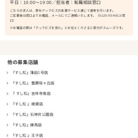
平日：10:00〜19:00
／
担当者：
転職相談窓口
こちらの求人は、弊社クックビズの支援サービス通じて選考を行います。
ご応募後は窓口よりお電話、メールにてご連絡いたします。（0120-50-9912/窓
口）
※お電話の際は「クックビズを見た」とお伝えくださると受付がスムーズです。
他の募集店舗
『すし松』蒲田1号店
『すし松』 聖蹟桜ヶ丘店
『 すし松』吉祥寺南店
『すし松 』綾瀬店
『すし松』石神井公園店
『すし松』練馬店
『すし松 』王子店