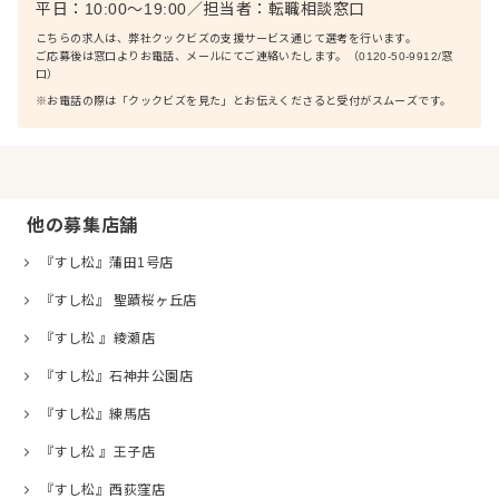
平日：10:00〜19:00
／
担当者：
転職相談窓口
こちらの求人は、弊社クックビズの支援サービス通じて選考を行います。
ご応募後は窓口よりお電話、メールにてご連絡いたします。（0120-50-9912/窓
口）
※お電話の際は「クックビズを見た」とお伝えくださると受付がスムーズです。
他の募集店舗
『すし松』蒲田1号店
『すし松』 聖蹟桜ヶ丘店
『すし松 』綾瀬店
『すし松』石神井公園店
『すし松』練馬店
『すし松 』王子店
『すし松』西荻窪店