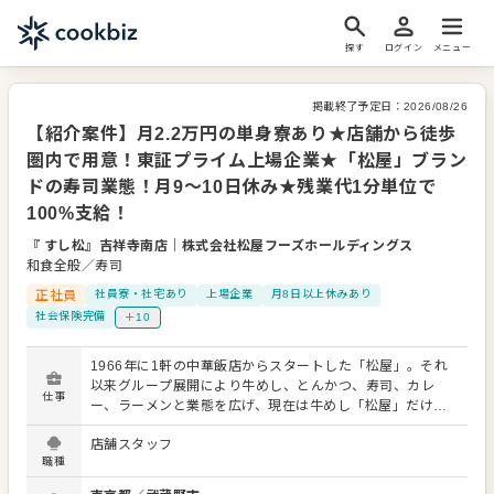
探す
ログイン
メニュー
掲載終了予定日：
2026/08/26
【紹介案件】月2.2万円の単身寮あり★店舗から徒歩
圏内で用意！東証プライム上場企業★「松屋」ブラン
ドの寿司業態！月9～10日休み★残業代1分単位で
100%支給！
『 すし松』吉祥寺南店
｜
株式会社松屋フーズホールディングス
和食全般／寿司
正社員
社員寮・社宅あり
上場企業
月8日以上休みあり
社会保険完備
＋10
1966年に1軒の中華飯店からスタートした「松屋」。それ
以来グループ展開により牛めし、とんかつ、寿司、カレ
仕事
ー、ラーメンと業態を広げ、現在は牛めし「松屋」だけで
も全国約1,000店を構えるまでになりました。 長年運営を
店舗スタッフ
続け、さらに成長を続けられているのは、当社が『常に挑
職種
戦し続ける企業』であることが大きな要因になっていま
す。 様々な挑戦をしてきているなかで今回、寿司業態の