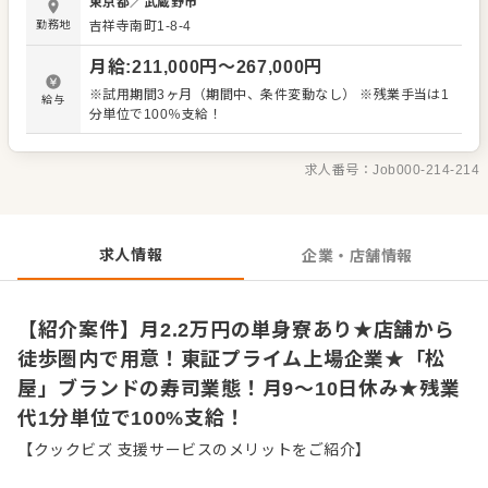
東京都
／
武蔵野市
「すし松」で、すし職人を募集します！ 【すし職人の仕事
勤務地
吉祥寺南町1-8-4
内容】 世界からも注目される寿司。お客様とカウンター越
しにコミュニケーションをとったり、目の前でまさに手作
月給
:
211,000
円〜
267,000
円
りで握りを披露するなど、一人前の寿司職人を目指せま
す。旬の素材から通年でお愉しみいただけるネタの知識な
※試用期間3ヶ月（期間中、条件変動なし） ※残業手当は1
給与
どを深め、見て、聞いて、食べて美味しい寿司をお客さま
分単位で100％支給！
へ提供してください。 【具体的には…】 ・すしの仕込み、
握り等調理全般 ・スタッフ教育 ・シフト管理 ・数字管理
すし職人として活躍いただくと共に、店舗運営全般をお任
求人番号：
Job000-214-214
せします。 入社後はスキルに合わせた業務からお任せしま
すので、徐々に仕事の幅を広げていきましょう。成長をサ
ポートする体制もあり、経験に関わらず安心してスタート
できる環境です。 ゆくゆくは、ステップアップや独り立ち
求人情報
企業・店舗情報
もめざせます。
【紹介案件】月2.2万円の単身寮あり★店舗から
徒歩圏内で用意！東証プライム上場企業★「松
屋」ブランドの寿司業態！月9～10日休み★残業
代1分単位で100%支給！
【クックビズ 支援サービスのメリットをご紹介】