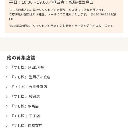
平日：10:00〜19:00
／
担当者：
転職相談窓口
こちらの求人は、弊社クックビズの支援サービス通じて選考を行います。
ご応募後は窓口よりお電話、メールにてご連絡いたします。（0120-50-9912/窓
口）
※お電話の際は「クックビズを見た」とお伝えくださると受付がスムーズです。
他の募集店舗
『すし松』蒲田1号店
『すし松』 聖蹟桜ヶ丘店
『 すし松』吉祥寺南店
『すし松 』綾瀬店
『すし松』練馬店
『すし松 』王子店
『すし松』西荻窪店