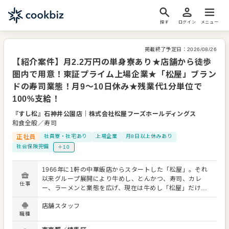
探す
ログイン
メニュー
掲載終了予定日：
2026/08/26
【紹介案件】月2.2万円の単身寮あり★店舗から徒歩
圏内で用意！東証プライム上場企業★「松屋」ブラン
ドの寿司業態！月9～10日休み★残業代1分単位で
100%支給！
『すし松』石神井公園店
｜
株式会社松屋フーズホールディングス
和食全般／寿司
正社員
社員寮・社宅あり
上場企業
月8日以上休みあり
社会保険完備
＋10
1966年に1軒の中華飯店からスタートした「松屋」。それ
以来グループ展開により牛めし、とんかつ、寿司、カレ
仕事
ー、ラーメンと業態を広げ、現在は牛めし「松屋」だけで
も全国約1,000店を構えるまでになりました。 長年運営を
店舗スタッフ
続け、さらに成長を続けられているのは、当社が『常に挑
職種
戦し続ける企業』であることが大きな要因になっていま
す。 様々な挑戦をしてきているなかで今回、寿司業態の