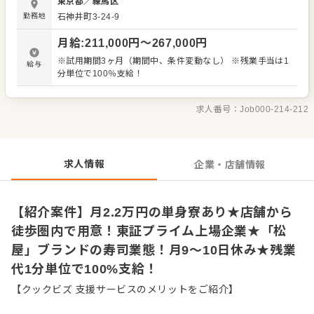
東京都
／
練馬区
「すし松」で、すし職人を募集します！ 【すし職人の仕事
勤務地
石神井町3-24-9
内容】 世界からも注目される寿司。お客様とカウンター越
しにコミュニケーションをとったり、目の前でまさに手作
月給
:
211,000
円〜
267,000
円
りで握りを披露するなど、一人前の寿司職人を目指せま
す。旬の素材から通年でお愉しみいただけるネタの知識な
※試用期間3ヶ月（期間中、条件変動なし） ※残業手当は1
給与
どを深め、見て、聞いて、食べて美味しい寿司をお客さま
分単位で100％支給！
へ提供してください。 【具体的には…】 ・すしの仕込み、
握り等調理全般 ・スタッフ教育 ・シフト管理 ・数字管理
すし職人として活躍いただくと共に、店舗運営全般をお任
求人番号：
Job000-214-212
せします。 入社後はスキルに合わせた業務からお任せしま
すので、徐々に仕事の幅を広げていきましょう。成長をサ
ポートする体制もあり、経験に関わらず安心してスタート
できる環境です。 ゆくゆくは、ステップアップや独り立ち
求人情報
企業・店舗情報
もめざせます。
【紹介案件】月2.2万円の単身寮あり★店舗から
徒歩圏内で用意！東証プライム上場企業★「松
屋」ブランドの寿司業態！月9～10日休み★残業
代1分単位で100%支給！
【クックビズ 支援サービスのメリットをご紹介】