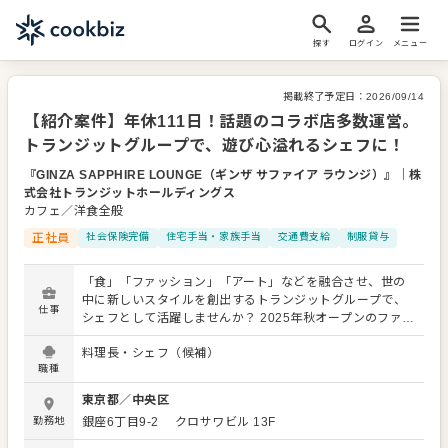
探す
ログイン
メニュー
掲載終了予定日：
2026/09/14
【紹介案件】年休111日！話題のコラボ店多数運営。
トランジットグループで、遊び心溢れるシェフに！
『GINZA SAPPHIRE LOUNGE（ギンザ サファイア ラウンジ）』
｜
株
式会社トランジットホールディングス
カフェ／洋食全般
正社員
社会保険完備
住宅手当・家族手当
交通費支給
制服貸与
「食」「ファッション」「アート」などを融合させ、世の
中に新しいスタイルを創出するトランジットグループで、
仕事
シェフとして活躍しませんか？ 2025年秋オープンのファイ
ンダイニング「GINZA SAPPHIRE LOUNGE」ほか、東京
料理長・シェフ（候補）
エリアの話題店であなたの腕を振るってください！ 当グル
職種
ープは、様々な業態の店舗を多数展開。お持ちの経験を同
業態で活かすのはもちろん、別業態で新たなスキルを身に
東京都
／
中央区
つけることも可能です。 今後もオープン計画が多数あり、
勤務地
銀座6丁目9-2
クロサワビル 13F
適性に応じて新店でご活躍いただけます。 シェフとして、
調理業務を中心に、スタッフの管理・育成、発注、在庫管