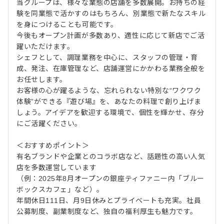
当グループは、様々な業態の店舗を多数展開。お持ちの経
験を同業態で活かすのはもちろん、別業態で新たなスキル
を身につけることも可能です。
今後もオープン計画が多数あり、適性に応じて新店でご活
躍いただけます。
シェフとして、調理業務を中心に、スタッフの管理・育
成、発注、在庫管理など、店舗運営にかかわる業務全般を
お任せします。
お客様の心が躍るような、忘れられない特別な“ワクワク
体験”ができる『遊び場』を、あなたの料理で創り上げま
しょう。アイデアを歓迎する環境で、個性を輝かせ、存分
にご活躍ください。
＜おすすめポイント＞
有名ブランドや企業とのコラボ店など、話題性の高い人気
店を多数運営しています
（例：2025年8月オープンの銀座ティファニー内「ブルー
ボックスカフェ」など）。
年間休日111日、月9日休みとプライベートも充実。社員
公募制度、副業制度など、独自の福利厚生も魅力です。