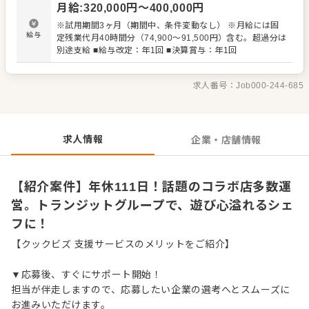
月給
:
320,000
円〜
400,000
円
理など、店舗運営にかかわる業務全般をお任せします。 お
客様の心が躍るような、忘れられない特別な“ワクワク体
※試用期間3ヶ月（期間中、条件変動なし） ※月給には固
験”ができる『遊び場』を、あなたの料理で創り上げましょ
給与
定残業代月40時間分（74,900～91,500円）含む。超過分は
う。アイデアを歓迎する環境で、個性を輝かせ、存分にご
別途支給 ■給与改定：年1回 ■決算賞与：年1回
活躍ください。 ＜おすすめポイント＞ 有名ブランドや企業
とのコラボ店など、話題性の高い人気店を多数運営してい
ます （例：2025年8月オープンの銀座ティファニー内「ブ
求人番号：
Job000-244-685
ルーボックスカフェ」など）。 年間休日111日、月9日休み
とプライベートも充実。社員公募制度、副業制度など、独
自の福利厚生も魅力です。
求人情報
企業・店舗情報
【紹介案件】年休111日！話題のコラボ店多数運
営。トランジットグループで、遊び心溢れるシェ
フに！
【クックビズ 支援サービスのメリットをご紹介】
▼応募後、すぐにサポート開始！
担当が伴走しますので、応募したい企業の選考へとスムーズに
お進みいただけます。