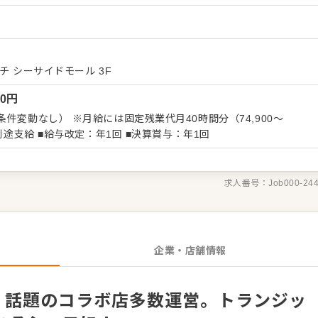
業態の店舗を多数展開。お持ちの経験を同業態で活かすのはもちろ
身につけることも可能です。 今後もオープン計画が多数あり、適
だけます。 シェフとして、調理業務を中心に、スタッフの管理・
店舗運営にかかわる業務全般をお任せします。 お客様の心が躍る
“ワクワク体験”ができる『遊び場』を、あなたの料理で創り上げま
ーチ シーサイドモール 3F
で、個性を輝かせ、存分にご活躍ください。 ＜おすすめポイ
00
円
とのコラボ店など、話題性の高い人気店を多数運営しています
ンの銀座ティファニー内「ブルーボックスカフェ」など）。 年間休日
件変動なし） ※月給には固定残業代月40時間分（74,900～
イベートも充実。社員公募制度、副業制度など、独自の福利厚生も魅
91,500円）含む。超過分は別途支給 ■給与改定：年1回 ■決算賞与：年1回
求人番号：
Job000-24
企業・店舗情報
日！話題のコラボ店多数運営。トランジッ