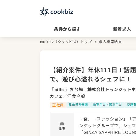
条件から探す
新着求人
cookbiz（クックビズ）トップ
求人検索結果
【紹介案件】年休111日！話
で、遊び心溢れるシェフに！
『bills 』お台場
｜
株式会社トランジットホ
カフェ／洋食全般
正社員
社会保険完備
住宅手当・家族手当
交通
「食」「ファッション」「
ンジットグループで、シェフ
仕事
「GINZA SAPPHIRE