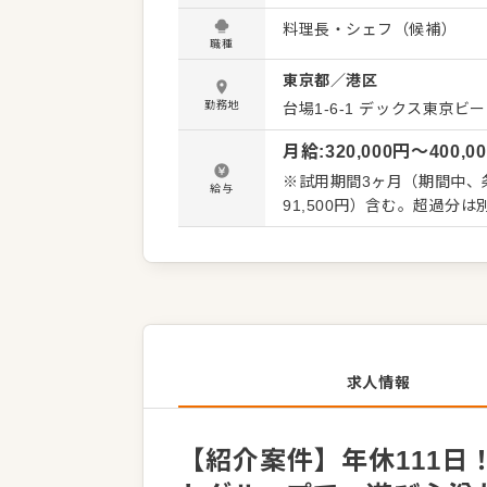
い！ 当グループは、様々な
料理長・シェフ（候補）
ん、別業態で新たなスキルを
職種
性に応じて新店でご活躍いた
東京都
／
港区
育成、発注、在庫管理など、
ような、忘れられない特別な
勤務地
台場1-6-1 デックス東京ビ
しょう。アイデアを歓迎する環境
月給
:
320,000
円〜
400,0
ント＞ 有名ブランドや企業
（例：2025年8月オープ
※試用期間3ヶ月（期間中、条
給与
111日、月9日休みとプラ
力です。
求人情報
【紹介案件】年休111