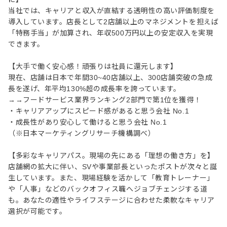
当社では、キャリアと収入が直結する透明性の高い評価制度を
導入しています。店長として2店舗以上のマネジメントを担えば
「特務手当」が加算され、年収500万円以上の安定収入を実現
できます。
【大手で働く安心感！頑張りは社員に還元します】
現在、店舗は日本で年間30~40店舗以上、300店舗突破の急成
⻑を遂げ、年平均130%超の成⻑率を誇っています。
→→フードサービス業界ランキング2部門で第1位を獲得！
・キャリアアップにスピード感があると思う会社 No.1
・成長性があり安心して働けると思う会社 No.1
（※日本マーケティングリサーチ機構調べ）
【多彩なキャリアパス。現場の先にある「理想の働き方」を】
店舗網の拡大に伴い、SVや事業部長といったポストが次々と誕
生しています。また、現場経験を活かして「教育トレーナー」
や「人事」などのバックオフィス職へジョブチェンジする道
も。あなたの適性やライフステージに合わせた柔軟なキャリア
選択が可能です。