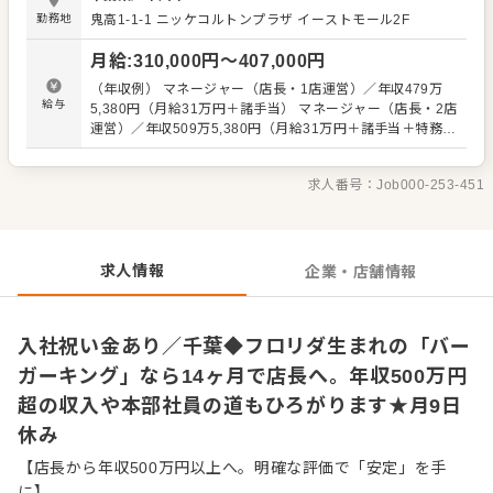
マニュアルをきちんと整備。 「前の店長はこうしていた」
勤務地
鬼高1-1-1
ニッケコルトンプラザ イーストモール2F
「SVのBさんはこう言っていた」 などがないよう、正しい
知識がスタッフ全員に等しく伝わるように努めています。
月給
:
310,000
円〜
407,000
円
安心してキャリアアップをめざせる環境です。 またスタッ
フの前職も様々で、飲食業界はもちろん、元劇団員という
（年収例） マネージャー（店長・1店運営）／年収479万
人も。 「色んな世代、前職の人がいて面白い」 「頑張った
給与
5,380円（月給31万円＋諸手当） マネージャー（店長・2店
分の評価が見えるのがいい」 「ガツガツ売り上げるという
運営）／年収509万5,380円（月給31万円＋諸手当＋特務手
よりは、正しい知識や応対を心がけて、お客様に喜んでも
当） シニアマネージャー（1店運営）／年収541万4,040円
らってこそ…というスタンスがいい」という声がありま
（月給35万円＋諸手当） シニアマネージャー（2店運営）
す。 ▼▼仕事内容▼▼ ・接客、サービス応対、ハンバーガ
求人番号：
Job000-253-451
／年収571万4,040円（月給35万円＋諸手当＋特務手当）
ーの製造など ・店舗オペレーションのチェックなど 徐々
※上記は全国勤務社員の給与です。エリア限定社員の場合
に、売上促進などの企画・立案、店舗衛生管理、スタッフ
は上記給与より10％減となります。 ※前職給与・経験能
の育成・数値管理をお任せします。
力・スキル等を考慮し決定 ※試用期間3か月間（変動な
し） ※固定残業代30時間分（55,230円～）を含む。超過分
求人情報
企業・店舗情報
は1分単位にて支給
入社祝い金あり／千葉◆フロリダ生まれの「バー
ガーキング」なら14ヶ月で店長へ。年収500万円
超の収入や本部社員の道もひろがります★月9日
休み
【店長から年収500万円以上へ。明確な評価で「安定」を手
に】