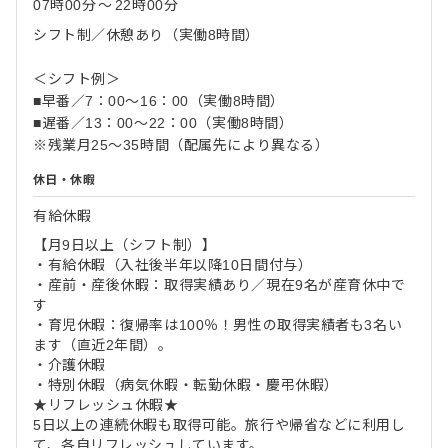
07時00分
〜
22時00分
シフト制／休憩あり（実働8時間）
＜シフト例＞
■早番／7：00～16：00（実働8時間）
■遅番／13：00～22：00（実働8時間）
※残業月25～35時間（配属先により異なる）
休日・休暇
有給休暇
【月9日以上（シフト制）】
・有給休暇（入社後半年以降10日間付与）
・産前・産後休暇：取得実績あり／現在9名が産育休中で
す
・育児休暇：復帰率は100％！男性の取得実績者も3名い
ます（直近2年間）。
・介護休暇
・特別休暇（病気休暇・転勤休暇・慶弔休暇）
★リフレッシュ休暇★
5日以上の連続休暇も取得可能。旅行や帰省などに利用し
て、各自リフレッシュしています。