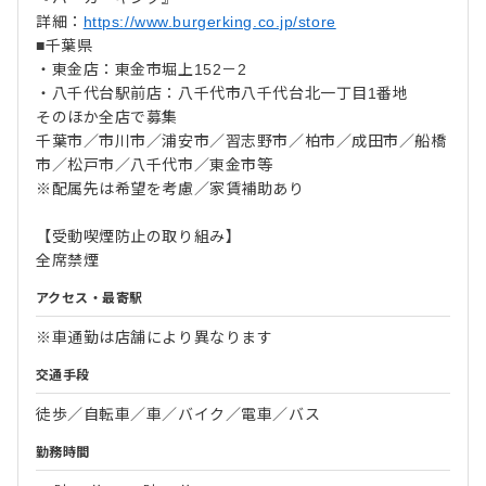
詳細：
https://www.burgerking.co.jp/store
■千葉県
・東金店：東金市堀上152－2
・八千代台駅前店：八千代市八千代台北一丁目1番地
そのほか全店で募集
千葉市／市川市／浦安市／習志野市／柏市／成田市／船橋
市／松戸市／八千代市／東金市等
※配属先は希望を考慮／家賃補助あり
【受動喫煙防止の取り組み】
全席禁煙
アクセス・最寄駅
※車通勤は店舗により異なります
交通手段
徒歩／自転車／車／バイク／電車／バス
勤務時間