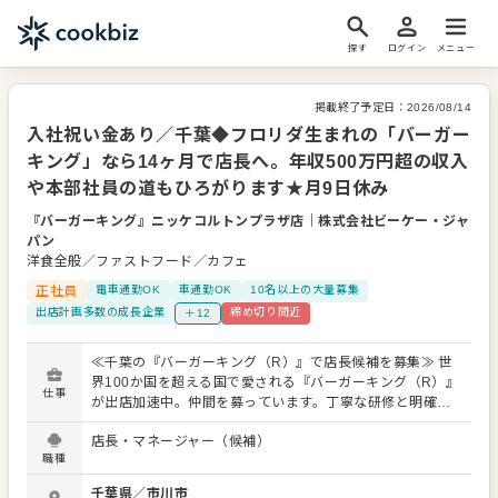
探す
ログイン
メニュー
掲載終了予定日：
2026/08/14
入社祝い金あり／千葉◆フロリダ生まれの「バーガー
キング」なら14ヶ月で店長へ。年収500万円超の収入
や本部社員の道もひろがります★月9日休み
『バーガーキング』ニッケコルトンプラザ店
｜
株式会社ビーケー・ジャ
パン
洋食全般／ファストフード／カフェ
正社員
電車通勤OK
車通勤OK
10名以上の大量募集
出店計画多数の成長企業
締め切り間近
＋12
≪千葉の『バーガーキング（R）』で店長候補を募集≫ 世
界100か国を超える国で愛される『バーガーキング（R）』
仕事
が出店加速中。仲間を募っています。丁寧な研修と明確な
評価・昇進・昇格制度があり、 「マネジメントって自信が
店長・マネージャー（候補）
ないな…」「経験なくて大丈夫かな」 という方も、研修後
職種
にはほとんどの方がノウハウを自分のものにして、SVのサ
ポートの中、業務を運営しています。 というのも当社では
千葉県
／
市川市