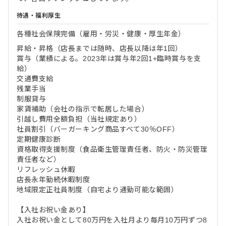
待遇・福利厚生
各種社会保険完備（雇用・労災・健康・厚生年金）
昇給・昇格（店長までは随時、店長以降は年1回）
賞与（業績による。2023年は賞与年2回1+臨時賞与を支
給）
交通費支給
残業手当
制服貸与
家賃補助（会社の指示で転居した場合）
引越し費用全額負担（当社規定あり）
社員割引（バーガーキング商品すべて30％OFF）
定期健康診断
資格取得支援制度（食品衛生管理責任者、防火・防災管理
責任者など）
リフレッシュ休暇
店長永年勤続休暇制度
地域限定正社員制度（自宅より通勤可能な範囲）
【入社お祝い金あり】
入社お祝い金として80万円を入社月より毎月10万円ずつ8