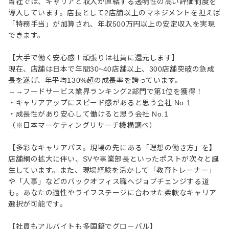
当社では、キャリアと収入が直結する透明性の高い評価制度を
導入しています。店長として2店舗以上のマネジメントを担えば
「特務手当」が加算され、年収500万円以上の安定収入を実現
できます。
【大手で働く安心感！頑張りは社員に還元します】
現在、店舗は日本で年間30~40店舗以上、300店舗突破の急成
⻑を遂げ、年平均130%超の成⻑率を誇っています。
→→フードサービス業界ランキング2部門で第1位を獲得！
・キャリアアップにスピード感があると思う会社 No.1
・成長性があり安心して働けると思う会社 No.1
（※日本マーケティングリサーチ機構調べ）
【多彩なキャリアパス。現場の先にある「理想の働き方」を】
店舗網の拡大に伴い、SVや事業部長といったポストが次々と誕
生しています。また、現場経験を活かして「教育トレーナー」
や「人事」などのバックオフィス職へジョブチェンジする道
も。あなたの適性やライフステージに合わせた柔軟なキャリア
選択が可能です。
【社員もアルバイトも多国籍でグローバル】