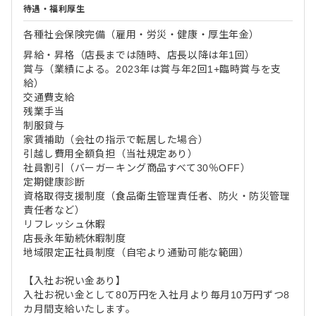
待遇・福利厚生
各種社会保険完備（雇用・労災・健康・厚生年金）
昇給・昇格（店長までは随時、店長以降は年1回）
賞与（業績による。2023年は賞与年2回1+臨時賞与を支
給）
交通費支給
残業手当
制服貸与
家賃補助（会社の指示で転居した場合）
引越し費用全額負担（当社規定あり）
社員割引（バーガーキング商品すべて30％OFF）
定期健康診断
資格取得支援制度（食品衛生管理責任者、防火・防災管理
責任者など）
リフレッシュ休暇
店長永年勤続休暇制度
地域限定正社員制度（自宅より通勤可能な範囲）
【入社お祝い金あり】
入社お祝い金として80万円を入社月より毎月10万円ずつ8
カ月間支給いたします。