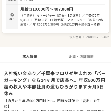
柏1-2-35
「SVのBさんはこう言っていた」 などがないよう、正しい
知識がスタッフ全員に等しく伝わるように努めています。
月給
:
310,000
円〜
407,000
円
安心してキャリアアップをめざせる環境です。 またスタッ
フの前職も様々で、飲食業界はもちろん、元劇団員という
（年収例） マネージャー（店長・1店運営）／年収479万
人も。 「色んな世代、前職の人がいて面白い」 「頑張った
給与
5,380円（月給31万円＋諸手当） マネージャー（店長・2店
分の評価が見えるのがいい」 「ガツガツ売り上げるという
運営）／年収509万5,380円（月給31万円＋諸手当＋特務手
よりは、正しい知識や応対を心がけて、お客様に喜んでも
当） シニアマネージャー（1店運営）／年収541万4,040円
らってこそ…というスタンスがいい」という声がありま
（月給35万円＋諸手当） シニアマネージャー（2店運営）
す。 ▼▼仕事内容▼▼ ・接客、サービス応対、ハンバーガ
求人番号：
Job000-253-462
／年収571万4,040円（月給35万円＋諸手当＋特務手当）
ーの製造など ・店舗オペレーションのチェックなど 徐々
※上記は全国勤務社員の給与です。エリア限定社員の場合
に、売上促進などの企画・立案、店舗衛生管理、スタッフ
は上記給与より10％減となります。 ※前職給与・経験能
の育成・数値管理をお任せします。
力・スキル等を考慮し決定 ※試用期間3か月間（変動な
し） ※固定残業代30時間分（55,230円～）を含む。超過分
求人情報
企業・店舗情報
は1分単位にて支給
入社祝い金あり／千葉◆フロリダ生まれの「バー
ガーキング」なら14ヶ月で店長へ。年収500万円
超の収入や本部社員の道もひろがります★月9日
休み
【店長から年収500万円以上へ。明確な評価で「安定」を手
に】