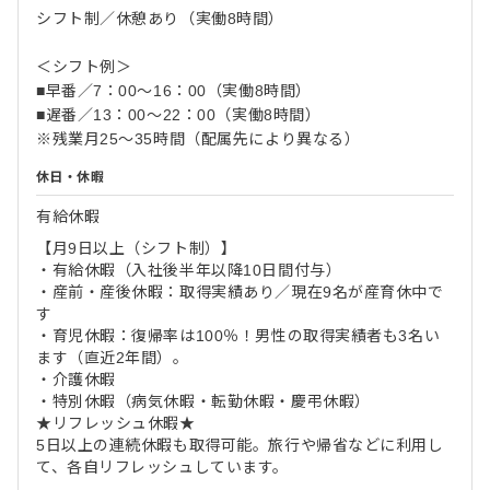
シフト制／休憩あり（実働8時間）
＜シフト例＞
■早番／7：00～16：00（実働8時間）
■遅番／13：00～22：00（実働8時間）
※残業月25～35時間（配属先により異なる）
休日・休暇
有給休暇
【月9日以上（シフト制）】
・有給休暇（入社後半年以降10日間付与）
・産前・産後休暇：取得実績あり／現在9名が産育休中で
す
・育児休暇：復帰率は100％！男性の取得実績者も3名い
ます（直近2年間）。
・介護休暇
・特別休暇（病気休暇・転勤休暇・慶弔休暇）
★リフレッシュ休暇★
5日以上の連続休暇も取得可能。旅行や帰省などに利用し
て、各自リフレッシュしています。