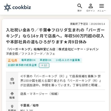
探す
ログイン
メニュー
掲載終了予定日：
2026/08/14
入社祝い金あり／千葉◆フロリダ生まれの「バーガー
キング」なら14ヶ月で店長へ。年収500万円超の収入
や本部社員の道もひろがります★月9日休み
『バーガーキング』柏梅林堂ビル店
｜
株式会社ビーケー・ジャパン
洋食全般／ファストフード／カフェ
正社員
電車通勤OK
車通勤OK
10名以上の大量募集
出店計画多数の成長企業
＋12
≪千葉の『バーガーキング（R）』で店長候補を募集≫ 世
界100か国を超える国で愛される『バーガーキング（R）』
仕事
が出店加速中。仲間を募っています。丁寧な研修と明確な
評価・昇進・昇格制度があり、 「マネジメントって自信が
店長・マネージャー（候補）
ないな…」「経験なくて大丈夫かな」 という方も、研修後
職種
にはほとんどの方がノウハウを自分のものにして、SVのサ
ポートの中、業務を運営しています。 というのも当社では
千葉県
／
柏市
マニュアルをきちんと整備。 「前の店長はこうしていた」
勤務地