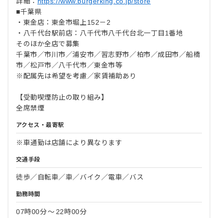
詳細：
https://www.burgerking.co.jp/store
■千葉県
・東金店：東金市堀上152－2
・八千代台駅前店：八千代市八千代台北一丁目1番地
そのほか全店で募集
千葉市／市川市／浦安市／習志野市／柏市／成田市／船橋
市／松戸市／八千代市／東金市等
※配属先は希望を考慮／家賃補助あり
【受動喫煙防止の取り組み】
全席禁煙
アクセス・最寄駅
※車通勤は店舗により異なります
交通手段
徒歩／自転車／車／バイク／電車／バス
勤務時間
07時00分
〜
22時00分