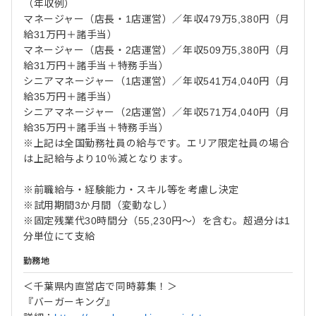
（年収例）
マネージャー（店長・1店運営）／年収479万5,380円（月
給31万円＋諸手当）
マネージャー（店長・2店運営）／年収509万5,380円（月
給31万円＋諸手当＋特務手当）
シニアマネージャー（1店運営）／年収541万4,040円（月
給35万円＋諸手当）
シニアマネージャー（2店運営）／年収571万4,040円（月
給35万円＋諸手当＋特務手当）
※上記は全国勤務社員の給与です。エリア限定社員の場合
は上記給与より10％減となります。
※前職給与・経験能力・スキル等を考慮し決定
※試用期間3か月間（変動なし）
※固定残業代30時間分（55,230円～）を含む。超過分は1
分単位にて支給
勤務地
＜千葉県内直営店で同時募集！＞
『バーガーキング』