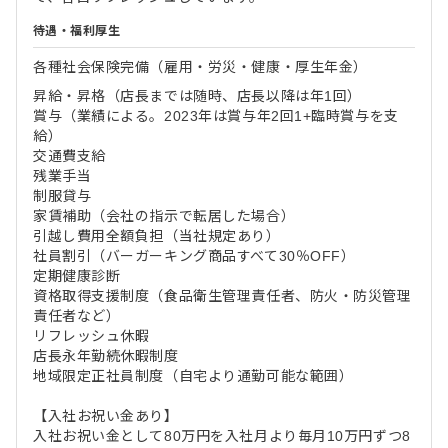
待遇・福利厚生
各種社会保険完備（雇用・労災・健康・厚生年金）
昇給・昇格（店長までは随時、店長以降は年1回）
賞与（業績による。2023年は賞与年2回1+臨時賞与を支
給）
交通費支給
残業手当
制服貸与
家賃補助（会社の指示で転居した場合）
引越し費用全額負担（当社規定あり）
社員割引（バーガーキング商品すべて30％OFF）
定期健康診断
資格取得支援制度（食品衛生管理責任者、防火・防災管理
責任者など）
リフレッシュ休暇
店長永年勤続休暇制度
地域限定正社員制度（自宅より通勤可能な範囲）
【入社お祝い金あり】
入社お祝い金として80万円を入社月より毎月10万円ずつ8