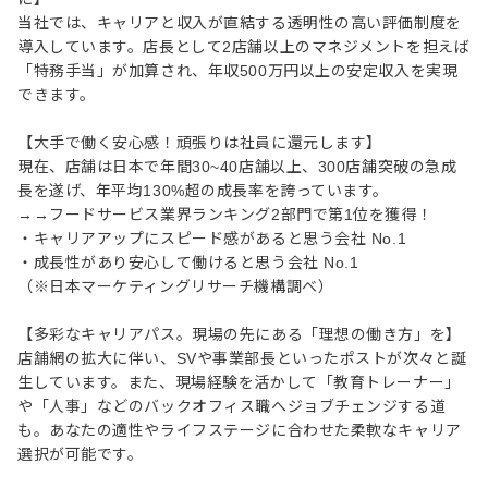
当社では、キャリアと収入が直結する透明性の高い評価制度を
導入しています。店長として2店舗以上のマネジメントを担えば
「特務手当」が加算され、年収500万円以上の安定収入を実現
できます。
【大手で働く安心感！頑張りは社員に還元します】
現在、店舗は日本で年間30~40店舗以上、300店舗突破の急成
⻑を遂げ、年平均130%超の成⻑率を誇っています。
→→フードサービス業界ランキング2部門で第1位を獲得！
・キャリアアップにスピード感があると思う会社 No.1
・成長性があり安心して働けると思う会社 No.1
（※日本マーケティングリサーチ機構調べ）
【多彩なキャリアパス。現場の先にある「理想の働き方」を】
店舗網の拡大に伴い、SVや事業部長といったポストが次々と誕
生しています。また、現場経験を活かして「教育トレーナー」
や「人事」などのバックオフィス職へジョブチェンジする道
も。あなたの適性やライフステージに合わせた柔軟なキャリア
選択が可能です。