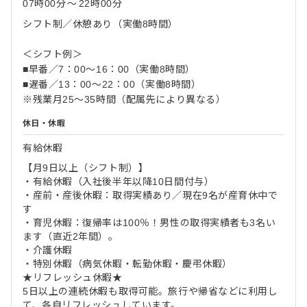
07時00分
〜
22時00分
シフト制／休憩あり（実働8時間）
＜シフト例＞
■早番／7：00～16：00（実働8時間）
■遅番／13：00～22：00（実働8時間）
※残業月25～35時間（配属先により異なる）
休日・休暇
有給休暇
【月9日以上（シフト制）】
・有給休暇（入社後半年以降10日間付与）
・産前・産後休暇：取得実績あり／現在9名が産育休中で
す
・育児休暇：復帰率は100％！男性の取得実績者も3名い
ます（直近2年間）。
・介護休暇
・特別休暇（病気休暇・転勤休暇・慶弔休暇）
★リフレッシュ休暇★
5日以上の連続休暇も取得可能。旅行や帰省などに利用し
て、各自リフレッシュしています。