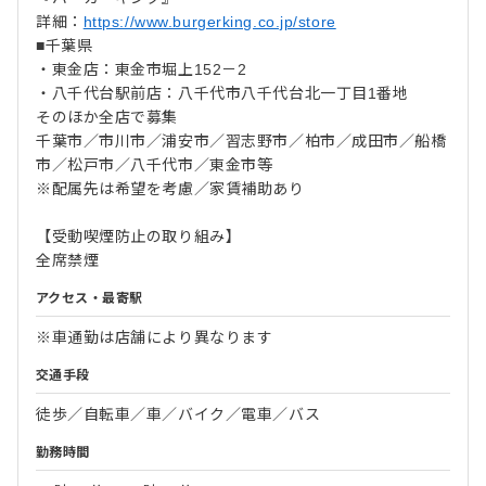
詳細：
https://www.burgerking.co.jp/store
■千葉県
・東金店：東金市堀上152－2
・八千代台駅前店：八千代市八千代台北一丁目1番地
そのほか全店で募集
千葉市／市川市／浦安市／習志野市／柏市／成田市／船橋
市／松戸市／八千代市／東金市等
※配属先は希望を考慮／家賃補助あり
【受動喫煙防止の取り組み】
全席禁煙
アクセス・最寄駅
※車通勤は店舗により異なります
交通手段
徒歩／自転車／車／バイク／電車／バス
勤務時間