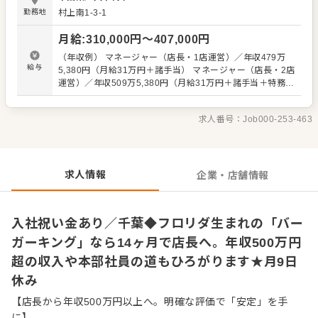
マニュアルをきちんと整備。 「前の店長はこうしていた」
勤務地
村上南1-3-1
「SVのBさんはこう言っていた」 などがないよう、正しい
知識がスタッフ全員に等しく伝わるように努めています。
月給
:
310,000
円〜
407,000
円
安心してキャリアアップをめざせる環境です。 またスタッ
フの前職も様々で、飲食業界はもちろん、元劇団員という
（年収例） マネージャー（店長・1店運営）／年収479万
人も。 「色んな世代、前職の人がいて面白い」 「頑張った
給与
5,380円（月給31万円＋諸手当） マネージャー（店長・2店
分の評価が見えるのがいい」 「ガツガツ売り上げるという
運営）／年収509万5,380円（月給31万円＋諸手当＋特務手
よりは、正しい知識や応対を心がけて、お客様に喜んでも
当） シニアマネージャー（1店運営）／年収541万4,040円
らってこそ…というスタンスがいい」という声がありま
（月給35万円＋諸手当） シニアマネージャー（2店運営）
す。 ▼▼仕事内容▼▼ ・接客、サービス応対、ハンバーガ
求人番号：
Job000-253-463
／年収571万4,040円（月給35万円＋諸手当＋特務手当）
ーの製造など ・店舗オペレーションのチェックなど 徐々
※上記は全国勤務社員の給与です。エリア限定社員の場合
に、売上促進などの企画・立案、店舗衛生管理、スタッフ
は上記給与より10％減となります。 ※前職給与・経験能
の育成・数値管理をお任せします。
力・スキル等を考慮し決定 ※試用期間3か月間（変動な
し） ※固定残業代30時間分（55,230円～）を含む。超過分
求人情報
企業・店舗情報
は1分単位にて支給
入社祝い金あり／千葉◆フロリダ生まれの「バー
ガーキング」なら14ヶ月で店長へ。年収500万円
超の収入や本部社員の道もひろがります★月9日
休み
【店長から年収500万円以上へ。明確な評価で「安定」を手
に】