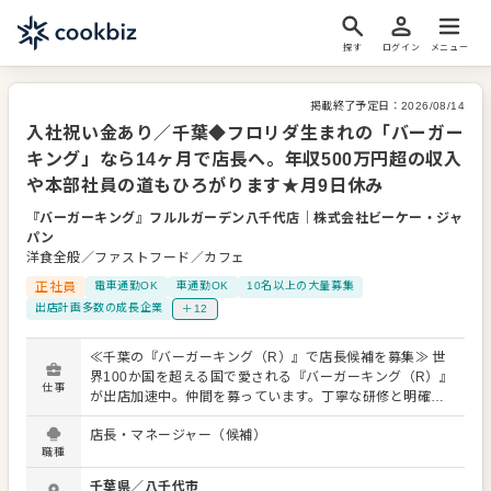
探す
ログイン
メニュー
掲載終了予定日：
2026/08/14
入社祝い金あり／千葉◆フロリダ生まれの「バーガー
キング」なら14ヶ月で店長へ。年収500万円超の収入
や本部社員の道もひろがります★月9日休み
『バーガーキング』フルルガーデン八千代店
｜
株式会社ビーケー・ジャ
パン
洋食全般／ファストフード／カフェ
正社員
電車通勤OK
車通勤OK
10名以上の大量募集
出店計画多数の成長企業
＋12
≪千葉の『バーガーキング（R）』で店長候補を募集≫ 世
界100か国を超える国で愛される『バーガーキング（R）』
仕事
が出店加速中。仲間を募っています。丁寧な研修と明確な
評価・昇進・昇格制度があり、 「マネジメントって自信が
店長・マネージャー（候補）
ないな…」「経験なくて大丈夫かな」 という方も、研修後
職種
にはほとんどの方がノウハウを自分のものにして、SVのサ
ポートの中、業務を運営しています。 というのも当社では
千葉県
／
八千代市