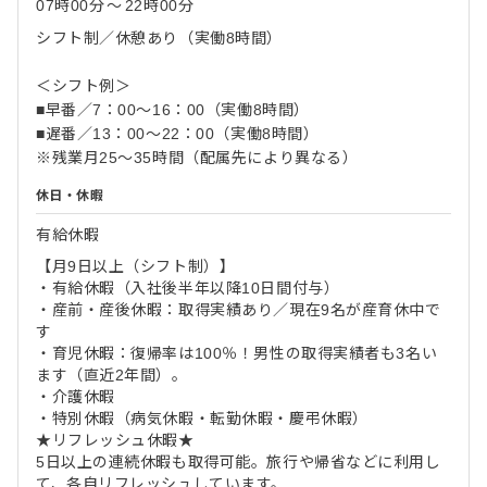
07時00分
〜
22時00分
シフト制／休憩あり（実働8時間）
＜シフト例＞
■早番／7：00～16：00（実働8時間）
■遅番／13：00～22：00（実働8時間）
※残業月25～35時間（配属先により異なる）
休日・休暇
有給休暇
【月9日以上（シフト制）】
・有給休暇（入社後半年以降10日間付与）
・産前・産後休暇：取得実績あり／現在9名が産育休中で
す
・育児休暇：復帰率は100％！男性の取得実績者も3名い
ます（直近2年間）。
・介護休暇
・特別休暇（病気休暇・転勤休暇・慶弔休暇）
★リフレッシュ休暇★
5日以上の連続休暇も取得可能。旅行や帰省などに利用し
て、各自リフレッシュしています。