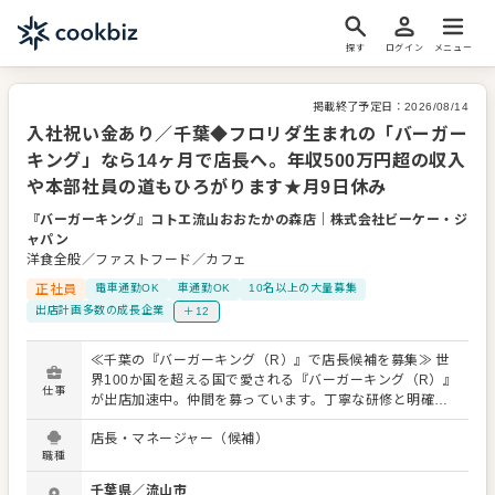
探す
ログイン
メニュー
掲載終了予定日：
2026/08/14
入社祝い金あり／千葉◆フロリダ生まれの「バーガー
キング」なら14ヶ月で店長へ。年収500万円超の収入
や本部社員の道もひろがります★月9日休み
『バーガーキング』コトエ流山おおたかの森店
｜
株式会社ビーケー・ジ
ャパン
洋食全般／ファストフード／カフェ
正社員
電車通勤OK
車通勤OK
10名以上の大量募集
出店計画多数の成長企業
＋12
≪千葉の『バーガーキング（R）』で店長候補を募集≫ 世
界100か国を超える国で愛される『バーガーキング（R）』
仕事
が出店加速中。仲間を募っています。丁寧な研修と明確な
評価・昇進・昇格制度があり、 「マネジメントって自信が
店長・マネージャー（候補）
ないな…」「経験なくて大丈夫かな」 という方も、研修後
職種
にはほとんどの方がノウハウを自分のものにして、SVのサ
ポートの中、業務を運営しています。 というのも当社では
千葉県
／
流山市