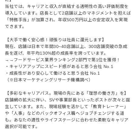
当社では、キャリアと収入が直結する透明性の高い評価制度を
導入しています。店長として2店舗以上のマネジメントを担えば
「特務手当」が加算され、年収500万円以上の安定収入を実現
できます。
【大手で働く安心感！頑張りは社員に還元します】
現在、店舗は日本で年間30~40店舗以上、300店舗突破の急成
⻑を遂げ、年平均130%超の成⻑率を誇っています。
→→フードサービス業界ランキング2部門で第1位を獲得！
・キャリアアップにスピード感があると思う会社 No.1
・成長性があり安心して働けると思う会社 No.1
（※日本マーケティングリサーチ機構調べ）
【多彩なキャリアパス。現場の先にある「理想の働き方」を】
店舗網の拡大に伴い、SVや事業部長といったポストが次々と誕
生しています。また、現場経験を活かして「教育トレーナー」
や「人事」などのバックオフィス職へジョブチェンジする道
も。あなたの適性やライフステージに合わせた柔軟なキャリア
選択が可能です。