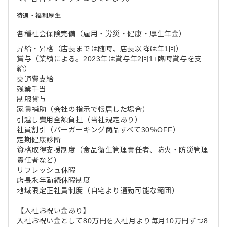
待遇・福利厚生
各種社会保険完備（雇用・労災・健康・厚生年金）
昇給・昇格（店長までは随時、店長以降は年1回）
賞与（業績による。2023年は賞与年2回1+臨時賞与を支
給）
交通費支給
残業手当
制服貸与
家賃補助（会社の指示で転居した場合）
引越し費用全額負担（当社規定あり）
社員割引（バーガーキング商品すべて30％OFF）
定期健康診断
資格取得支援制度（食品衛生管理責任者、防火・防災管理
責任者など）
リフレッシュ休暇
店長永年勤続休暇制度
地域限定正社員制度（自宅より通勤可能な範囲）
【入社お祝い金あり】
入社お祝い金として80万円を入社月より毎月10万円ずつ8