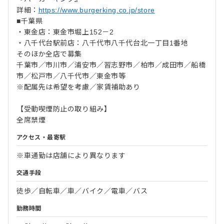
詳細：
https://www.burgerking.co.jp/store
■千葉県
・東金店：東金市堀上152－2
・八千代台駅前店：八千代市八千代台北一丁目1番地
そのほか全店で募集
千葉市／市川市／浦安市／習志野市／柏市／成田市／船橋
市／松戸市／八千代市／東金市等
※配属先は希望を考慮／家賃補助あり
【受動喫煙防止の取り組み】
全席禁煙
アクセス・最寄駅
※車通勤は店舗により異なります
交通手段
徒歩／自転車／車／バイク／電車／バス
勤務時間