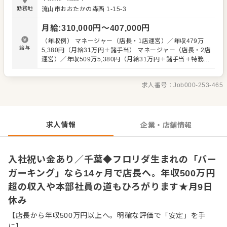
マニュアルをきちんと整備。 「前の店長はこうしていた」
勤務地
流山市おおたかの森西 1-15-3
「SVのBさんはこう言っていた」 などがないよう、正しい
知識がスタッフ全員に等しく伝わるように努めています。
月給
:
310,000
円〜
407,000
円
安心してキャリアアップをめざせる環境です。 またスタッ
フの前職も様々で、飲食業界はもちろん、元劇団員という
（年収例） マネージャー（店長・1店運営）／年収479万
人も。 「色んな世代、前職の人がいて面白い」 「頑張った
給与
5,380円（月給31万円＋諸手当） マネージャー（店長・2店
分の評価が見えるのがいい」 「ガツガツ売り上げるという
運営）／年収509万5,380円（月給31万円＋諸手当＋特務手
よりは、正しい知識や応対を心がけて、お客様に喜んでも
当） シニアマネージャー（1店運営）／年収541万4,040円
らってこそ…というスタンスがいい」という声がありま
（月給35万円＋諸手当） シニアマネージャー（2店運営）
す。 ▼▼仕事内容▼▼ ・接客、サービス応対、ハンバーガ
求人番号：
Job000-253-465
／年収571万4,040円（月給35万円＋諸手当＋特務手当）
ーの製造など ・店舗オペレーションのチェックなど 徐々
※上記は全国勤務社員の給与です。エリア限定社員の場合
に、売上促進などの企画・立案、店舗衛生管理、スタッフ
は上記給与より10％減となります。 ※前職給与・経験能
の育成・数値管理をお任せします。
力・スキル等を考慮し決定 ※試用期間3か月間（変動な
し） ※固定残業代30時間分（55,230円～）を含む。超過分
求人情報
企業・店舗情報
は1分単位にて支給
入社祝い金あり／千葉◆フロリダ生まれの「バー
ガーキング」なら14ヶ月で店長へ。年収500万円
超の収入や本部社員の道もひろがります★月9日
休み
【店長から年収500万円以上へ。明確な評価で「安定」を手
に】