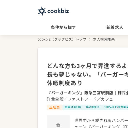
条件から探す
新着求人
cookbiz（クックビズ）トップ
求人検索結果
どんな方も3ヶ月で昇進するよ
長も夢じゃない。「バーガー
休暇制度あり
『バーガーキング』阪急三宮駅前店
｜
株式
洋食全般／ファストフード／カフェ
正社員
電車通勤OK
車通勤OK
10名以上の大量
世界中から愛されるハンバ
ェーン『バーガーキング（R