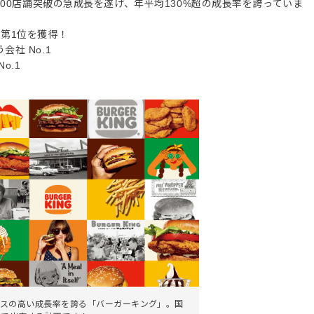
300店舗突破の急成⻑を遂げ、年平均130%超の成⻑率を誇っていま
第1位を獲得！
社 No.1
o.1
）
スの高い成長率を誇る「バーガーキング」。国