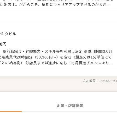
的に出店中。だからこそ、早期にキャリアアップできるのが大きな
採用します。もちろんアルバイト経験もOK。これまでバイトで培
客経験を活かして、『バーガーキング（R）』でさらにご成長くだ
業務に向き合って下さる方は伸びしろ大！そんな先輩がたくさんい
ンキタビル
ら、ハンバーガーの作り方やオーダーのノウハウなど接客や調理、
00
円
るので、配属されてからスムーズに慣れていただけるはずです。未
とマニュアル化
） ※前職給与・経験能力・スキル等を考慮し決定 ※試用期間3カ月
ければ、あとは応用しながら第一線でご活躍できます。将来的に
定残業代20時間分（30,300円～）を含む（超過分は1分単位にて
ちろん、店舗運営支援やカスタマーサービス、本社管理部門などへ
月給26万円～ シニアアシスタントマネージャー：月給27万円～
長）：月給31万円～ ▼店長以降は シニアマネージャー：月給35
：月給37万円～ スーパーシニアマネージャー：月給38.2万円～
求人番号：
Job000-26
企業・店舗情報