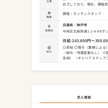
仕事
めざしており、現在、積極
魅力です。 【チェーン店でのアルバイト経験も歓迎！】 これまで大手チェーン店で働いたこと
調理・キッチンスタッフ
がある方なら、即戦力として
職種
ってきたお客様への誠実な接
兵庫県
／
神戸市
さい。まじめにコツコツと
る職場です。 ▼▼仕事内容▼▼ ◎充実の研修制度あり 入社後は、研修店舗で45日間の導入研
勤務地
中央区北長狭通1-2-4
KKサ
修を実施。実践を交えなが
月給
:
243,000
円〜
350,0
マネジメントの基礎を学べ
経験スタートの方でも安心です。 研修後、配属へ。オペレーションはしっかり
◎昇給 ◎賞与（業績による
されており、基本を身に付
給与
（給与・待遇変動なし） ※固
は、店長をめざすことはも
支給） （キャリアステップごとの給与例） ◎店長までは進捗に応じて毎月昇進チャンスあり
の道も開かれています。
アシスタントマネージャー：
レストランマネージャー（店
万円～ スーパーマネージャー
求人情報