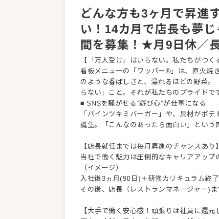
どんな方も3ヶ月で昇進
い！14カ月で店長も夢
間を募集！★月9日休／
【「万人受け」はいらない。私たちがつく
看板メニューの「ワッパー®」は、直火焼き
のような香ばしさと、溢れるほどの野菜。
らない」こと。それが私たちのプライドで
■ SNSを騒がせる“遊び心”が仕事になる
「パインツキミバーガー」や、具材がポテ
誕生。「こんなのあったら面白い」という
【店長就任までは毎月昇進のチャンスあり
当社で働く魅力は圧倒的なキャリアアップ
（イメージ）
入社後3ヵ月(90日)＋研修カリキュラム終
その後、店長（レストランマネージャー)ま
【大手で働く安心感！頑張りは社員に還元