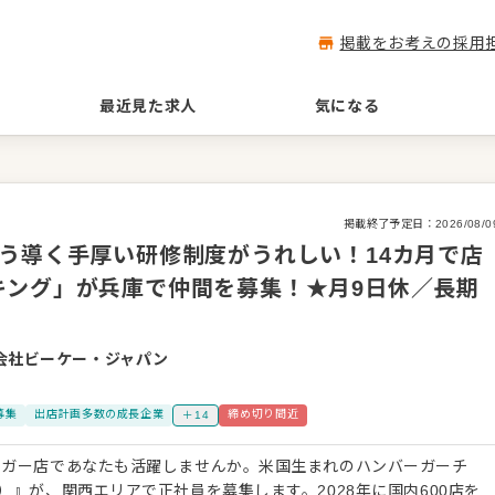
掲載をお考えの採用
最近見た求人
気になる
掲載終了予定日：
2026/08/0
う導く手厚い研修制度がうれしい！14カ月で店
キング」が兵庫で仲間を募集！★月9日休／長期
会社ビーケー・ジャパン
募集
出店計画多数の成長企業
締め切り間近
＋14
ーガー店であなたも活躍しませんか。米国生まれのハンバーガーチ
）』が、関西エリアで正社員を募集します。2028年に国内600店を