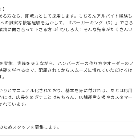
！】
ある方なら、即戦力として採用します。もちろんアルバイト経験も
様への誠実な接客経験を活かして、『バーガーキング（R）』でさら
業務に向き合って下さる方は伸びしろ大！そんな先輩がたくさんい
修を実施。実践を交えながら、ハンバーガーの作り方やオーダーのノ
基礎を学べるので、配属されてからスムーズに慣れていただけるは
す。
かりとマニュアル化されており、基本を身に付ければ、あとは応用
的には、店長をめざすことはもちろん、店舗運営支援やカスタマー
かれています。
化のためスタッフを募集します。