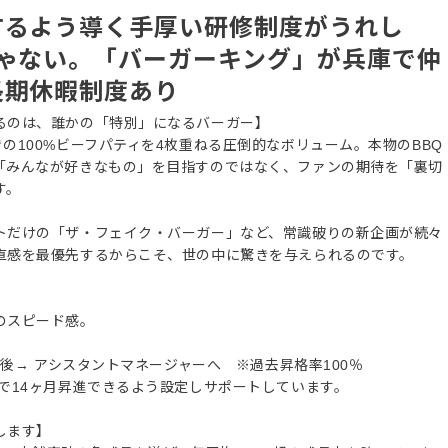
するよう導く手厚い研修制度がうれし
じゃない。「バーガーキング」が兵庫で仲
長期休暇制度あり
るのは、誰かの「特別」になるバーガー】
の100%ビーフパティを4枚重ねる圧倒的なボリューム。本物のBBQ
「みんなが好きなもの」を目指すのではなく、ファンの期待を「裏切
す。
トだけの「ザ・フェイク・バーガー」など、常識破りの新企画が続々
直感を最優先するからこそ、世の中に驚きを与えられるのです。
】
のスピード感。
了後→ アシスタントマネージャーへ ※過去昇格率100％
で14ヶ月昇進できるよう設定しサポートしています。
します】