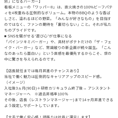
別」になるバーガー】
看板メニューの「ワッパー®」は、直火焼きの100%ビーフパテ
ィを4枚重ねる圧倒的なボリューム。本物のBBQのような香ば
しさと、溢れるほどの野菜。「みんなが好きなもの」を目指す
のではなく、ファンの期待を「裏切らない」こと。それが私た
ちのプライドです。
■ SNSを騒がせる“遊び心”が仕事になる
「パインツキミバーガー」や、具材がポテトだけの「ザ・フェ
イク・バーガー」など、常識破りの新企画が続々誕生。「こん
なのあったら面白い」という直感を最優先するからこそ、世の
中に驚きを与えられるのです。
【店長就任までは毎月昇進のチャンスあり】
当社で働く魅力は圧倒的なキャリアアップのスピード感。
（イメージ）
入社後3ヵ月(90日)＋研修カリキュラム終了後→ アシスタント
マネージャーへ ※過去昇格率100％
その後、店長（レストランマネージャー)まで14ヶ月昇進できる
よう設定しサポートしています。
【大手で働く安心感！頑張りは社員に還元します】