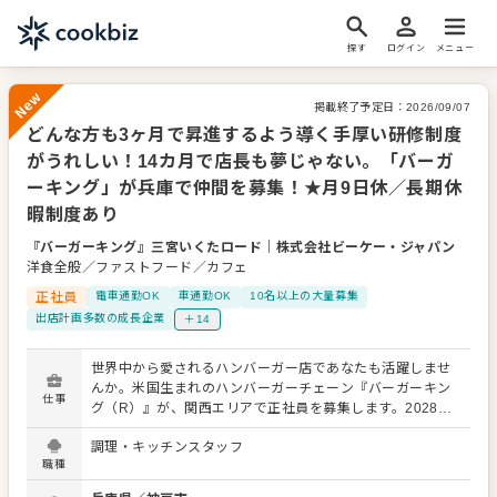
探す
ログイン
メニュー
掲載終了予定日：
2026/09/07
どんな方も3ヶ月で昇進するよう導く手厚い研修制度
New
がうれしい！14カ月で店長も夢じゃない。「バーガ
ーキング」が兵庫で仲間を募集！★月9日休／長期休
暇制度あり
『バーガーキング』三宮いくたロード
｜
株式会社ビーケー・ジャパン
洋食全般／ファストフード／カフェ
正社員
電車通勤OK
車通勤OK
10名以上の大量募集
出店計画多数の成長企業
＋14
世界中から愛されるハンバーガー店であなたも活躍しませ
んか。米国生まれのハンバーガーチェーン『バーガーキン
仕事
グ（R）』が、関西エリアで正社員を募集します。2028年
に国内600店をめざしており、現在、積極的に出店中。だ
調理・キッチンスタッフ
からこそ、早期にキャリアアップできるのが大きな魅力で
職種
す。 【チェーン店でのアルバイト経験も歓迎！】 これまで
大手チェーン店で働いたことがある方なら、即戦力として