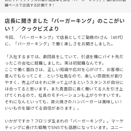
舗ペースで出店する計画です！
店長に聞きました「バーガーキング」のここがい
い！／クックビズより
今回、「バーガーキング」で店長としてご勤務のIさん（40代）
に、「バーガーキング」で働く楽しさをお聞きしました。
「入社するまでは、劇団員をしていて、引退を機にバイト先だ
ったこの会社に就職しました。実は初就職なんです。
ここで働く面白さは、正しい知識や応対を心がけて、お客様に
喜んでもらってこそ…という社風なので、楽しい雰囲気が創り
やすく、売上げはそれに伴って上げるというスタンスが自分に
は合ってると思います。また真面目に長く働いてる人を引き上
げてくれるので、社員のモチベーションも上がりやすいです。
それになんといっても、直火焼きのハンバーガーは美味しい！
いいものを届けてる自信があります」。
いかがですか？フロリダ生まれの「バーガーキング」。マーケ
ティングに長けた戦略でSNSでも話題になっています。ユニー