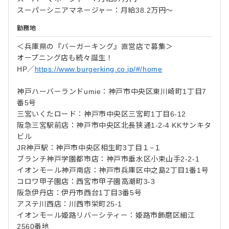
スーパーシニアマネージャー：月給38.2万円～
勤務地
＜兵庫県の『バーガーキング』直営店で募集＞
オープニング店も続々誕生！
HP／
https://www.burgerking.co.jp/#/home
神戸ハーバーランドumie：神戸市中央区東川崎町1丁目7
番5号
三宮いくたロード：神戸市中央区三宮町1丁目6-12
阪急三宮駅前店：神戸市中央区北長狭通1-2-4 KKサンキタ
ビル
JR神戸駅：神戸市中央区相生町3丁目１−１
ブランチ神戸学園都市店：神戸市垂水区小束山手2-2-1
イオンモール神戸南店：神戸市兵庫区中之島2丁目1番1号
コロワ甲子園店：西宮市甲子園高潮町3-3
阪急伊丹店：伊丹市西台1丁目3番5号
アステ川西店：川西市栄町25-1
イオンモール姫路リバーシティー：姫路市飾磨区細江
2560番地