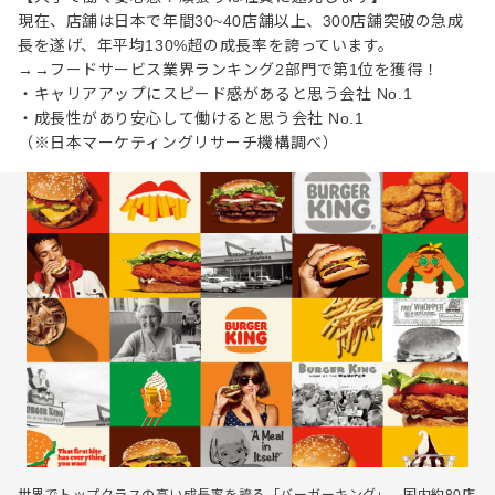
現在、店舗は日本で年間30~40店舗以上、300店舗突破の急成
⻑を遂げ、年平均130%超の成⻑率を誇っています。
→→フードサービス業界ランキング2部門で第1位を獲得！
・キャリアアップにスピード感があると思う会社 No.1
・成長性があり安心して働けると思う会社 No.1
（※日本マーケティングリサーチ機構調べ）
世界でトップクラスの高い成長率を誇る「バーガーキング」。国内約80店