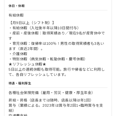
休日・休暇
有給休暇
【月9日以上（シフト制）】
・有給休暇（入社後半年以降10日間付与）
・産前・産後休暇：取得実績あり／現在9名が産育休中で
す
・育児休暇：復帰率は100％！男性の取得実績者も3名い
ます（直近2年間）。
・介護休暇
・特別休暇（病気休暇・転勤休暇・慶弔休暇）
★リフレッシュ休暇★
5日以上の連続休暇も取得可能。旅行や帰省などに利用し
て、各自リフレッシュしています。
待遇・福利厚生
各種社会保険完備（雇用・労災・健康・厚生年金）
昇給・昇格（店長までは随時、店長以降は年1回）
賞与（業績による。2023年は賞与年2回1+臨時賞与を支
給）
交通費支給