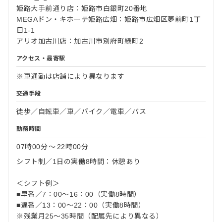
姫路大手前通り店：姫路市白銀町20番地
MEGAドン・キホーテ姫路広畑：姫路市広畑区夢前町1丁
目1-1
アリオ加古川店：加古川市別府町緑町2
アクセス・最寄駅
※車通勤は店舗により異なります
交通手段
徒歩／自転車／車／バイク／電車／バス
勤務時間
07時00分
〜
22時00分
シフト制／1日の実働8時間：休憩あり
＜シフト例＞
■早番／7：00～16：00（実働8時間）
■遅番／13：00～22：00（実働8時間）
※残業月25～35時間（配属先により異なる）