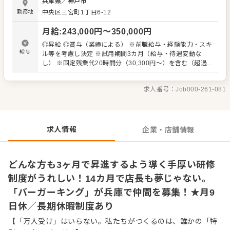
兵庫県
／
神戸市
採用します。もちろんアルバイト経験もOK。これまでバイ
勤務地
中央区三宮町1丁目6-12
トで培ってきたお客様への誠実な接客経験を活かして、
『バーガーキング（R）』でさらにご成長ください。まじめ
月給
:
243,000
円〜
350,000
円
にコツコツと業務に向き合って下さる方は伸びしろ大！そ
んな先輩がたくさんいる職場です。 ▼▼仕事内容▼▼ ◎充
◎昇給 ◎賞与（業績による） ※前職給与・経験能力・スキ
実の研修制度あり 入社後は、研修店舗で45日間の導入研修
給与
ル等を考慮し決定 ※試用期間3カ月（給与・待遇変動な
を実施。実践を交えながら、ハンバーガーの作り方やオー
し） ※固定残業代20時間分（30,300円～）を含む（超過分
ダーのノウハウなど接客や調理、マネジメントの基礎を学
は1分単位にて支給） （キャリアステップごとの給与例）
べるので、配属されてからスムーズに慣れていただけるは
◎店長までは進捗に応じて毎月昇進チャンスあり アシスタ
ずです。未経験スタートの方でも安心です。 研修後、配属
求人番号：
Job000-261-081
ントマネージャー：月給26万円～ シニアアシスタントマネ
へ。オペレーションはしっかりとマニュアル化されてお
ージャー：月給27万円～ レストランマネージャー（店
り、基本を身に付ければ、あとは応用しながら第一線でご
長）：月給31万円～ ▼店長以降は シニアマネージャー：月
活躍できます。将来的には、店長をめざすことはもちろ
給35万円～ スーパーマネージャー：月給37万円～ スーパ
ん、店舗運営支援やカスタマーサービス、本社管理部門な
ーシニアマネージャー：月給38.2万円～
求人情報
企業・店舗情報
どへの道も開かれています。
どんな方も3ヶ月で昇進するよう導く手厚い研修
制度がうれしい！14カ月で店長も夢じゃない。
「バーガーキング」が兵庫で仲間を募集！★月9
日休／長期休暇制度あり
【「万人受け」はいらない。私たちがつくるのは、誰かの「特