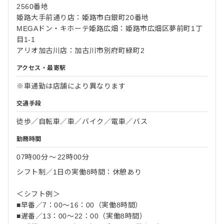
2560番地
姫路大手前通り店：姫路市白銀町20番地
MEGAドン・キホーテ姫路広畑：姫路市広畑区夢前町1丁
目1-1
アリオ加古川店：加古川市別府町緑町2
アクセス・最寄駅
※車通勤は店舗により異なります
交通手段
徒歩／自転車／車／バイク／電車／バス
勤務時間
07時00分
〜
22時00分
シフト制／1日の実働8時間：休憩あり
＜シフト例＞
■早番／7：00～16：00（実働8時間）
■遅番／13：00～22：00（実働8時間）