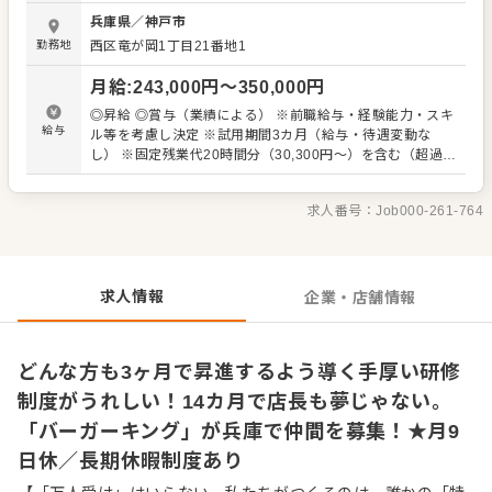
大手チェーン店で働いたことがある方なら、即戦力として
兵庫県
／
神戸市
採用します。もちろんアルバイト経験もOK。これまでバイ
勤務地
西区竜が岡1丁目21番地1
トで培ってきたお客様への誠実な接客経験を活かして、
『バーガーキング（R）』でさらにご成長ください。まじめ
月給
:
243,000
円〜
350,000
円
にコツコツと業務に向き合って下さる方は伸びしろ大！そ
んな先輩がたくさんいる職場です。 ▼▼仕事内容▼▼ ◎充
◎昇給 ◎賞与（業績による） ※前職給与・経験能力・スキ
実の研修制度あり 入社後は、研修店舗で45日間の導入研修
給与
ル等を考慮し決定 ※試用期間3カ月（給与・待遇変動な
を実施。実践を交えながら、ハンバーガーの作り方やオー
し） ※固定残業代20時間分（30,300円～）を含む（超過分
ダーのノウハウなど接客や調理、マネジメントの基礎を学
は1分単位にて支給） （キャリアステップごとの給与例）
べるので、配属されてからスムーズに慣れていただけるは
◎店長までは進捗に応じて毎月昇進チャンスあり アシスタ
ずです。未経験スタートの方でも安心です。 研修後、配属
求人番号：
Job000-261-764
ントマネージャー：月給26万円～ シニアアシスタントマネ
へ。オペレーションはしっかりとマニュアル化されてお
ージャー：月給27万円～ レストランマネージャー（店
り、基本を身に付ければ、あとは応用しながら第一線でご
長）：月給31万円～ ▼店長以降は シニアマネージャー：月
活躍できます。将来的には、店長をめざすことはもちろ
給35万円～ スーパーマネージャー：月給37万円～ スーパ
ん、店舗運営支援やカスタマーサービス、本社管理部門な
ーシニアマネージャー：月給38.2万円～
求人情報
企業・店舗情報
どへの道も開かれています。
どんな方も3ヶ月で昇進するよう導く手厚い研修
制度がうれしい！14カ月で店長も夢じゃない。
「バーガーキング」が兵庫で仲間を募集！★月9
日休／長期休暇制度あり