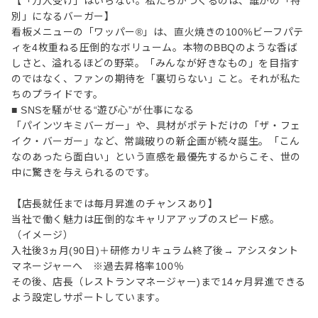
【「万人受け」はいらない。私たちがつくるのは、誰かの「特
別」になるバーガー】
看板メニューの「ワッパー®」は、直火焼きの100%ビーフパテ
ィを4枚重ねる圧倒的なボリューム。本物のBBQのような香ば
しさと、溢れるほどの野菜。「みんなが好きなもの」を目指す
のではなく、ファンの期待を「裏切らない」こと。それが私た
ちのプライドです。
■ SNSを騒がせる“遊び心”が仕事になる
「パインツキミバーガー」や、具材がポテトだけの「ザ・フェ
イク・バーガー」など、常識破りの新企画が続々誕生。「こん
なのあったら面白い」という直感を最優先するからこそ、世の
中に驚きを与えられるのです。
【店長就任までは毎月昇進のチャンスあり】
当社で働く魅力は圧倒的なキャリアアップのスピード感。
（イメージ）
入社後3ヵ月(90日)＋研修カリキュラム終了後→ アシスタント
マネージャーへ ※過去昇格率100％
その後、店長（レストランマネージャー)まで14ヶ月昇進できる
よう設定しサポートしています。