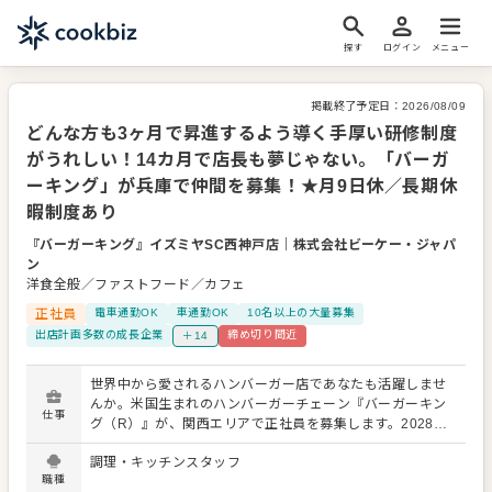
探す
ログイン
メニュー
掲載終了予定日：
2026/08/09
どんな方も3ヶ月で昇進するよう導く手厚い研修制度
がうれしい！14カ月で店長も夢じゃない。「バーガ
ーキング」が兵庫で仲間を募集！★月9日休／長期休
暇制度あり
『バーガーキング』イズミヤSC西神戸店
｜
株式会社ビーケー・ジャパ
ン
洋食全般／ファストフード／カフェ
正社員
電車通勤OK
車通勤OK
10名以上の大量募集
出店計画多数の成長企業
締め切り間近
＋14
世界中から愛されるハンバーガー店であなたも活躍しませ
んか。米国生まれのハンバーガーチェーン『バーガーキン
仕事
グ（R）』が、関西エリアで正社員を募集します。2028年
に国内600店をめざしており、現在、積極的に出店中。だ
調理・キッチンスタッフ
からこそ、早期にキャリアアップできるのが大きな魅力で
職種
す。 【チェーン店でのアルバイト経験も歓迎！】 これまで