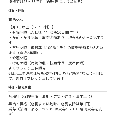
※残業月25～35時間（配属先により異なる）
休日・休暇
有給休暇
【月9日以上（シフト制）】
・有給休暇（入社後半年以降10日間付与）
・産前・産後休暇：取得実績あり／現在9名が産育休中で
す
・育児休暇：復帰率は100％！男性の取得実績者も3名い
ます（直近2年間）。
・介護休暇
・特別休暇（病気休暇・転勤休暇・慶弔休暇）
★リフレッシュ休暇★
5日以上の連続休暇も取得可能。旅行や帰省などに利用し
て、各自リフレッシュしています。
待遇・福利厚生
各種社会保険完備（雇用・労災・健康・厚生年金）
昇給・昇格（店長までは随時、店長以降は年1回）
賞与（業績による。2023年は賞与年2回1+臨時賞与を支
給）