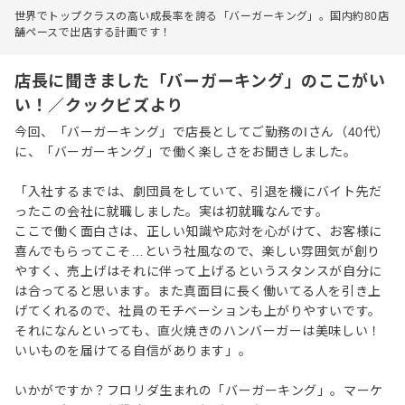
世界でトップクラスの高い成長率を誇る「バーガーキング」。国内約80店
舗ペースで出店する計画です！
店長に聞きました「バーガーキング」のここがい
い！／クックビズより
今回、「バーガーキング」で店長としてご勤務のIさん（40代）
に、「バーガーキング」で働く楽しさをお聞きしました。
「入社するまでは、劇団員をしていて、引退を機にバイト先だ
ったこの会社に就職しました。実は初就職なんです。
ここで働く面白さは、正しい知識や応対を心がけて、お客様に
喜んでもらってこそ…という社風なので、楽しい雰囲気が創り
やすく、売上げはそれに伴って上げるというスタンスが自分に
は合ってると思います。また真面目に長く働いてる人を引き上
げてくれるので、社員のモチベーションも上がりやすいです。
それになんといっても、直火焼きのハンバーガーは美味しい！
いいものを届けてる自信があります」。
いかがですか？フロリダ生まれの「バーガーキング」。マーケ