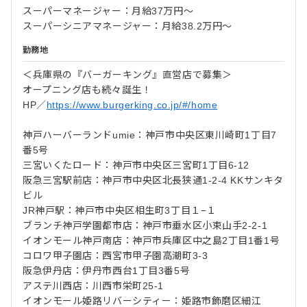
スーパーマネージャー：月給37万円～
スーパーシニアマネージャー：月給38.2万円～
勤務地
＜兵庫県の『バーガーキング』直営店で募集＞
オープニング店も続々誕生！
HP／
https://www.burgerking.co.jp/#/home
神戸ハーバーランドumie：神戸市中央区東川崎町1丁目7
番5号
三宮いくたロード：神戸市中央区三宮町1丁目6-12
阪急三宮駅前店：神戸市中央区北長狭通1-2-4 KKサンキタ
ビル
JR神戸駅：神戸市中央区相生町3丁目１−１
ブランチ神戸学園都市店：神戸市垂水区小束山手2-2-1
イオンモール神戸南店：神戸市兵庫区中之島2丁目1番1号
コロワ甲子園店：西宮市甲子園高潮町3-3
阪急伊丹店：伊丹市西台1丁目3番5号
アステ川西店：川西市栄町25-1
イオンモール姫路リバーシティー：姫路市飾磨区細江