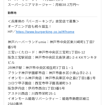
スーパーシニアマネージャー：月給38.2万円～
勤務地
＜兵庫県の『バーガーキング』直営店で募集＞
オープニング店も続々誕生！
HP／
https://www.burgerking.co.jp/#/home
神戸ハーバーランドumie：神戸市中央区東川崎町1丁目7
番5号
三宮いくたロード：神戸市中央区三宮町1丁目6-12
阪急三宮駅前店：神戸市中央区北長狭通1-2-4 KKサンキタ
ビル
JR神戸駅：神戸市中央区相生町3丁目１−１
ブランチ神戸学園都市店：神戸市垂水区小束山手2-2-1
イオンモール神戸南店：神戸市兵庫区中之島2丁目1番1号
コロワ甲子園店：西宮市甲子園高潮町3-3
阪急伊丹店：伊丹市西台1丁目3番5号
アステ川西店：川西市栄町25-1
イオンモール姫路リバーシティー：姫路市飾磨区細江
2560番地