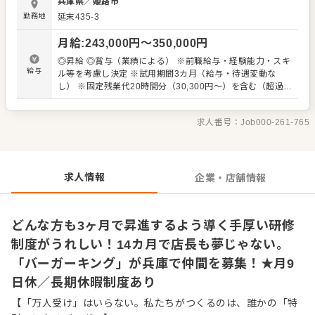
兵庫県
／
姫路市
採用します。もちろんアルバイト経験もOK。これまでバイ
勤務地
延末435-3
トで培ってきたお客様への誠実な接客経験を活かして、
『バーガーキング（R）』でさらにご成長ください。まじめ
月給
:
243,000
円〜
350,000
円
にコツコツと業務に向き合って下さる方は伸びしろ大！そ
んな先輩がたくさんいる職場です。 ▼▼仕事内容▼▼ ◎充
◎昇給 ◎賞与（業績による） ※前職給与・経験能力・スキ
実の研修制度あり 入社後は、研修店舗で45日間の導入研修
給与
ル等を考慮し決定 ※試用期間3カ月（給与・待遇変動な
を実施。実践を交えながら、ハンバーガーの作り方やオー
し） ※固定残業代20時間分（30,300円～）を含む（超過分
ダーのノウハウなど接客や調理、マネジメントの基礎を学
は1分単位にて支給） （キャリアステップごとの給与例）
べるので、配属されてからスムーズに慣れていただけるは
◎店長までは進捗に応じて毎月昇進チャンスあり アシスタ
ずです。未経験スタートの方でも安心です。 研修後、配属
求人番号：
Job000-261-765
ントマネージャー：月給26万円～ シニアアシスタントマネ
へ。オペレーションはしっかりとマニュアル化されてお
ージャー：月給27万円～ レストランマネージャー（店
り、基本を身に付ければ、あとは応用しながら第一線でご
長）：月給31万円～ ▼店長以降は シニアマネージャー：月
活躍できます。将来的には、店長をめざすことはもちろ
給35万円～ スーパーマネージャー：月給37万円～ スーパ
ん、店舗運営支援やカスタマーサービス、本社管理部門な
ーシニアマネージャー：月給38.2万円～
求人情報
企業・店舗情報
どへの道も開かれています。
どんな方も3ヶ月で昇進するよう導く手厚い研修
制度がうれしい！14カ月で店長も夢じゃない。
「バーガーキング」が兵庫で仲間を募集！★月9
日休／長期休暇制度あり
【「万人受け」はいらない。私たちがつくるのは、誰かの「特