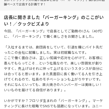
舗ペースで出店する計画です！
店長に聞きました「バーガーキング」のここがい
い！／クックビズより
今回、「バーガーキング」で店長としてご勤務のIさん（40代）
に、「バーガーキング」で働く楽しさをお聞きしました。
「入社するまでは、劇団員をしていて、引退を機にバイト先だ
ったこの会社に就職しました。実は初就職なんです。
ここで働く面白さは、正しい知識や応対を心がけて、お客様に
喜んでもらってこそ…という社風なので、楽しい雰囲気が創り
やすく、売上げはそれに伴って上げるというスタンスが自分に
は合ってると思います。また真面目に長く働いてる人を引き上
げてくれるので、社員のモチベーションも上がりやすいです。
それになんといっても、直火焼きのハンバーガーは美味しい！
いいものを届けてる自信があります」。
いかがですか？フロリダ生まれの「バーガーキング」。マーケ
ティングに長けた戦略でSNSでも話題になっています。ユニー