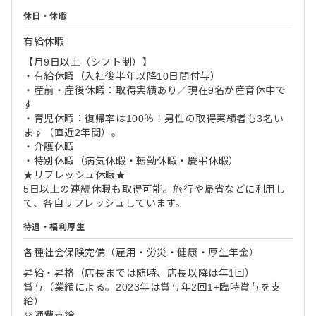
休日・休暇
有給休暇
【月9日以上（シフト制）】
・有給休暇（入社後半年以降10日間付与）
・産前・産後休暇：取得実績あり／現在9名が産育休中で
す
・育児休暇：復帰率は100％！男性の取得実績者も3名い
ます（直近2年間）。
・介護休暇
・特別休暇（病気休暇・転勤休暇・慶弔休暇）
★リフレッシュ休暇★
5日以上の連続休暇も取得可能。旅行や帰省などに利用し
て、各自リフレッシュしています。
待遇・福利厚生
各種社会保険完備（雇用・労災・健康・厚生年金）
昇給・昇格（店長までは随時、店長以降は年1回）
賞与（業績による。2023年は賞与年2回1+臨時賞与を支
給）
交通費支給