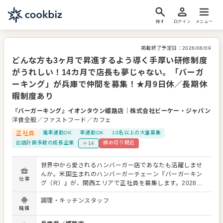
探す
ログイン
メニュー
掲載終了予定日：
2026/08/09
どんな方も3ヶ月で昇進するよう導く手厚い研修制度
がうれしい！14カ月で店長も夢じゃない。「バーガ
ーキング」が兵庫で仲間を募集！★月9日休／長期休
暇制度あり
『バーガーキング』イオンタウン姫路店
｜
株式会社ビーケー・ジャパン
洋食全般／ファストフード／カフェ
正社員
電車通勤OK
車通勤OK
10名以上の大量募集
出店計画多数の成長企業
締め切り間近
＋14
世界中から愛されるハンバーガー店であなたも活躍しませ
んか。米国生まれのハンバーガーチェーン『バーガーキン
仕事
グ（R）』が、関西エリアで正社員を募集します。2028年
に国内600店をめざしており、現在、積極的に出店中。だ
調理・キッチンスタッフ
からこそ、早期にキャリアアップできるのが大きな魅力で
職種
す。 【チェーン店でのアルバイト経験も歓迎！】 これまで
大手チェーン店で働いたことがある方なら、即戦力として