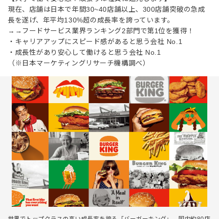
現在、店舗は日本で年間30~40店舗以上、300店舗突破の急成
⻑を遂げ、年平均130%超の成⻑率を誇っています。
→→フードサービス業界ランキング2部門で第1位を獲得！
・キャリアアップにスピード感があると思う会社 No.1
・成長性があり安心して働けると思う会社 No.1
（※日本マーケティングリサーチ機構調べ）
世界でトップクラスの高い成長率を誇る「バーガーキング」。国内約80店