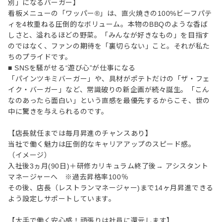
別」になるバーガー】
看板メニューの「ワッパー®」は、直火焼きの100%ビーフパテ
ィを4枚重ねる圧倒的なボリューム。本物のBBQのような香ば
しさと、溢れるほどの野菜。「みんなが好きなもの」を目指す
のではなく、ファンの期待を「裏切らない」こと。それが私た
ちのプライドです。
■ SNSを騒がせる“遊び心”が仕事になる
「パインツキミバーガー」や、具材がポテトだけの「ザ・フェ
イク・バーガー」など、常識破りの新企画が続々誕生。「こん
なのあったら面白い」という直感を最優先するからこそ、世の
中に驚きを与えられるのです。
【店長就任までは毎月昇進のチャンスあり】
当社で働く魅力は圧倒的なキャリアアップのスピード感。
（イメージ）
入社後3ヵ月(90日)＋研修カリキュラム終了後→ アシスタント
マネージャーへ ※過去昇格率100％
その後、店長（レストランマネージャー)まで14ヶ月昇進できる
よう設定しサポートしています。
【大手で働く安心感！頑張りは社員に還元します】