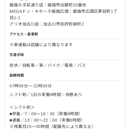
姫路大手前通り店：姫路市白銀町20番地
MEGAドン・キホーテ姫路広畑：姫路市広畑区夢前町1丁
目1-1
アリオ加古川店：加古川市別府町緑町2
アクセス・最寄駅
※車通勤は店舗により異なります
交通手段
徒歩／自転車／車／バイク／電車／バス
勤務時間
07時00分
〜
22時00分
シフト制／1日の実働8時間：休憩あり
＜シフト例＞
■早番／7：00～16：00（実働8時間）
■遅番／13：00～22：00（実働8時間）
※残業月25～35時間（配属先により異なる）