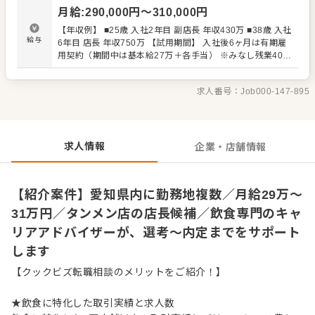
い。 【具体的には…】 ・ホール、キッチンの全体管理 ・
月給
:
290,000
円〜
310,000
円
予約管理、電話対応 ・接客、サービス全般 ・スタッフへの
指示出し、動きの確認 ・売上管理、発注業務、在庫管理 ・
【年収例】 ■25歳 入社2年目 副店長 年収430万 ■38歳 入社
スタッフの育成やマネジメント、シフト管理 など 入社後
給与
6年目 店長 年収750万 【試用期間】 入社後6ヶ月は有期雇
はスキルに合わせた業務からお任せしますので、徐々に業
用契約（期間中は基本給27万＋各手当） ※みなし残業40時
務の幅を広げていきましょう。現店長をはじめ本部スタッ
間・深夜80時間￥71,890を含む。超過分は追加支給。 ※緊
フがあなたの成長をサポートしますので、店長経験がない
急の出勤には別途特別手当を支給
方も安心してスタートできる環境です。 将来のキャリアと
求人番号：
Job000-147-895
して、SVやエリアマネージャーといった本部職への昇格の
チャンスもあり。独立をめざすなど、店舗運営のノウハウ
も学べます。 詳細は面談時にご説明いたします。この求人
が気になった方は、エントリーいただくか『クックビズ転
求人情報
企業・店舗情報
職支援窓口』までお問合せください！
【紹介案件】愛知県内に勤務地複数／月給29万～
31万円／タンメン店の店長候補／飲食専門のキャ
リアアドバイザーが、選考～内定までをサポート
します
【クックビズ転職相談のメリットをご紹介！】
★飲食に特化した取引実績と求人数