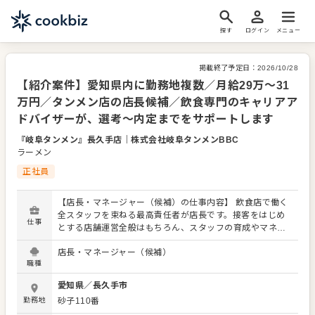
探す
ログイン
メニュー
掲載終了予定日：
2026/10/28
【紹介案件】愛知県内に勤務地複数／月給29万～31
万円／タンメン店の店長候補／飲食専門のキャリアア
ドバイザーが、選考～内定までをサポートします
『岐阜タンメン』長久手店
｜
株式会社岐阜タンメンBBC
ラーメン
正社員
【店長・マネージャー（候補）の仕事内容】 飲食店で働く
全スタッフを束ねる最高責任者が店長です。接客をはじめ
仕事
とする店舗運営全般はもちろん、スタッフの育成やマネジ
メントといった重要な役割を担います。また、販促イベン
店長・マネージャー（候補）
トやキャンペーンの企画など売上に直結するやりがいある
職種
業務がメインとなります。マネジメント経験を活かし店長
（候補）として大きく飛躍されることを期待しています。
愛知県
／
長久手市
また、全体のオペレーション改善や構築もお任せしますの
勤務地
砂子110番
で、あなたならではのアイデアを積極的に発信してくださ