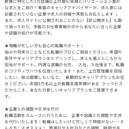
飲食に特化した1万店舗以上の取引実績とバリエーション豊か
な求人をご紹介！専属のキャリアアドバイザーが、求人票には
記載されていない企業や求人の詳細や実態もお伝えします 。
また、求人サイトに公開されることのない【非公開求人】も取
り扱っており、多数のお仕事情報の中からあなたに合った企業
や店舗の紹介が可能です。
★現職が忙しい方も安心の転職サポート！
悩みや将来のことなども転職のプロにご相談ください。希望の
条件やキャリアプランをヒアリングし、求人を選ぶところから
担当がサポート。円満な退職の仕方、 入社、入社後まで、転職
のコツやノウハウを伝授いたします！また、上位管理職を目指
したい、独立開業したいなど、 長期的なキャリアプランもお任
せください。年間3万名以上の転職支援実績がある クックビズ
だからこそ、あなたの新しいキャリアプランをご提案できま
す。
★企業との調整や交渉を代行
転職活動をスムーズに行うために、企業や店舗との調整や交渉
を代行いたします！転職はしたいけど忙しくて時間がない･･･そ
んな方こそオススメ！ 面接日や入社日などの調整、時間や手