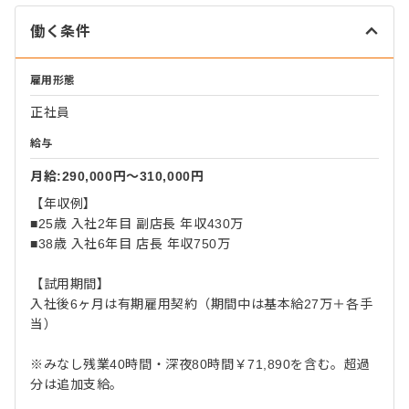
働く条件
雇用形態
正社員
給与
月給:290,000円〜310,000円
【年収例】
■25歳 入社2年目 副店長 年収430万
■38歳 入社6年目 店長 年収750万
【試用期間】
入社後6ヶ月は有期雇用契約（期間中は基本給27万＋各手
当）
※みなし残業40時間・深夜80時間￥71,890を含む。超過
分は追加支給。