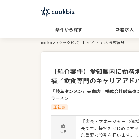
条件から探す
新着求人
cookbiz（クックビズ）トップ
求人検索結果
【紹介案件】愛知県内に勤務地
補／飲食専門のキャリアアド
『岐阜タンメン』天白店
｜
株式会社岐阜タン
ラーメン
正社員
【店長・マネージャー（候補
長です。接客をはじめとす
仕事
た重要な役割を担います。