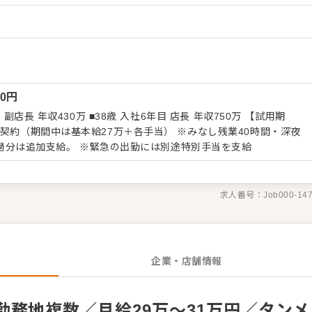
ります。マネジメント経験を活かし店長（候補）として大きく飛躍
）
。 また、全体のオペレーション改善や構築もお任せしますので、
ください。 【具体的には…】 ・ホール、キッチ
電話対応 ・接客、サービス全般 ・スタッフへの指示出し、動きの
、在庫管理 ・スタッフの育成やマネジメント、シフト管理 など
業務からお任せしますので、徐々に業務の幅を広げていきましょ
00
円
タッフがあなたの成長をサポートしますので、店長経験がない方も
です。 将来のキャリアとして、SVやエリアマネージャーといった
年収430万 ■38歳 入社6年目 店長 年収750万 【試用期
あり。独立をめざすなど、店舗運営のノウハウも学べます。 詳細
中は基本給27万＋各手当） ※みなし残業40時間・深夜
す。この求人が気になった方は、エントリーいただくか『クックビ
80時間￥71,890を含む。超過分は追加支給。 ※緊急の出勤には別途特別手当を支給
合せください！
求人番号：
Job000-14
企業・店舗情報
務地複数／月給29万～31万円／タンメ