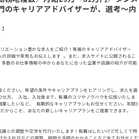
門のキャリアアドバイザーが、選考～内
！】
バリエーション豊かな求人をご紹介！専属のキャリアアドバイザー
人の詳細や実態もお伝えします 。また、求人サイトに公開されるこ
、多数のお仕事情報の中からあなたに合った企業や店舗の紹介が可能
談ください。希望の条件やキャリアプランをヒアリングし、求人を選
の仕方、 入社、入社後まで、転職のコツやノウハウを伝授いたしま
開業したいなど、 長期的なキャリアプランもお任せください。年間3
ズだからこそ、あなたの新しいキャリアプランをご提案できます。
店舗との調整や交渉を代行いたします！転職はしたいけど忙しくて時
接日や入社日などの調整、時間や手間のかかることなど全てお任せくだ