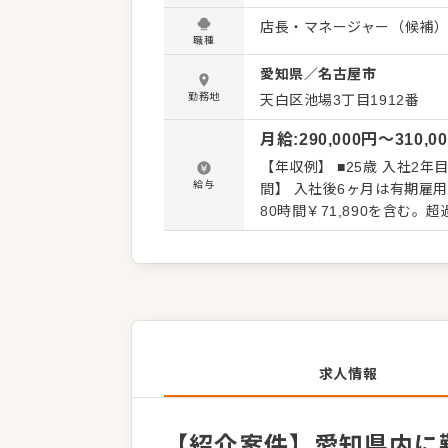
がいある業務がメインとな
店長・マネージャー（候補
されることを期待しています
職種
あなたならではのアイデアを積極的に発信して
愛知県
／
名古屋市
ンの全体管理 ・予約管理、
確認 ・売上管理、発注業務
勤務地
天白区池場3丁目1912番
入社後はスキルに合わせた
月給
:
290,000
円〜
310,0
う。現店長をはじめ本部ス
安心してスタートできる環境
【年収例】 ■25歳 入社2年目 副店長 
本部職への昇格のチャンスも
給与
間】 入社後6ヶ月は有期雇用契約（期間
は面談時にご説明いたしま
ズ転職支援窓口』までお問
求人情報
【紹介案件】愛知県内に勤