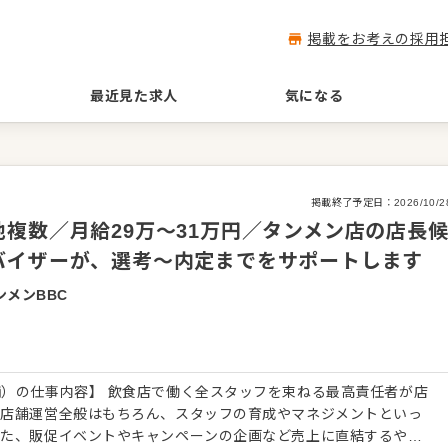
掲載をお考えの採用
最近見た求人
気になる
掲載終了予定日：
2026/10/2
複数／月給29万～31万円／タンメン店の店長
バイザーが、選考～内定までをサポートします
メンBBC
）の仕事内容】 飲食店で働く全スタッフを束ねる最高責任者が店
る店舗運営全般はもちろん、スタッフの育成やマネジメントといっ
また、販促イベントやキャンペーンの企画など売上に直結するやり