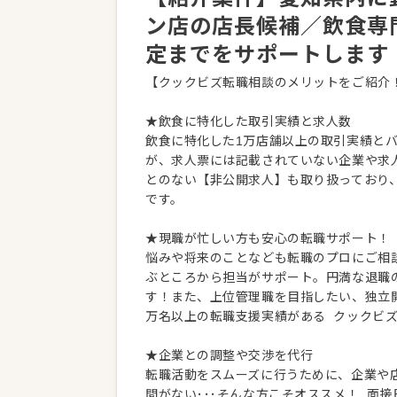
ン店の店長候補／飲食専
定までをサポートします
【クックビズ転職相談のメリットをご紹介
★飲食に特化した取引実績と求人数
飲食に特化した1万店舗以上の取引実績と
が、求人票には記載されていない企業や求
とのない【非公開求人】も取り扱っており
です。
★現職が忙しい方も安心の転職サポート！
悩みや将来のことなども転職のプロにご相
ぶところから担当がサポート。円満な退職
す！また、上位管理職を目指したい、独立
万名以上の転職支援実績がある クックビ
★企業との調整や交渉を代行
転職活動をスムーズに行うために、企業や
間がない･･･そんな方こそオススメ！ 面