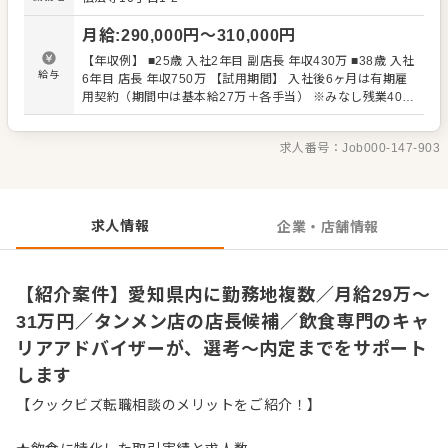
で、あなたならではのアイデアを積極的に発信してくださ
い。 【具体的には…】 ・ホール、キッチンの全体管理 ・
月給
:
290,000
円〜
310,000
円
予約管理、電話対応 ・接客、サービス全般 ・スタッフへの
指示出し、動きの確認 ・売上管理、発注業務、在庫管理 ・
【年収例】 ■25歳 入社2年目 副店長 年収430万 ■38歳 入社
スタッフの育成やマネジメント、シフト管理 など 入社後
給与
6年目 店長 年収750万 【試用期間】 入社後6ヶ月は有期雇
はスキルに合わせた業務からお任せしますので、徐々に業
用契約（期間中は基本給27万＋各手当） ※みなし残業40時
務の幅を広げていきましょう。現店長をはじめ本部スタッ
間・深夜80時間￥71,890を含む。超過分は追加支給。 ※緊
フがあなたの成長をサポートしますので、店長経験がない
急の出勤には別途特別手当を支給
方も安心してスタートできる環境です。 将来のキャリアと
求人番号：
Job000-147-903
して、SVやエリアマネージャーといった本部職への昇格の
チャンスもあり。独立をめざすなど、店舗運営のノウハウ
も学べます。 詳細は面談時にご説明いたします。この求人
が気になった方は、エントリーいただくか『クックビズ転
求人情報
企業・店舗情報
職支援窓口』までお問合せください！
【紹介案件】愛知県内に勤務地複数／月給29万～
31万円／タンメン店の店長候補／飲食専門のキャ
リアアドバイザーが、選考～内定までをサポート
します
【クックビズ転職相談のメリットをご紹介！】