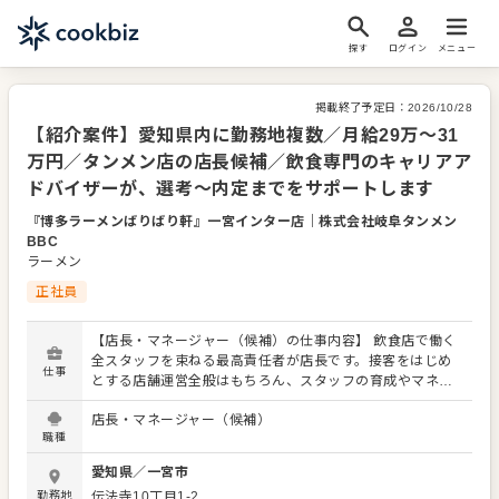
探す
ログイン
メニュー
掲載終了予定日：
2026/10/28
【紹介案件】愛知県内に勤務地複数／月給29万～31
万円／タンメン店の店長候補／飲食専門のキャリアア
ドバイザーが、選考～内定までをサポートします
『博多ラーメンばりばり軒』一宮インター店
｜
株式会社岐阜タンメン
BBC
ラーメン
正社員
【店長・マネージャー（候補）の仕事内容】 飲食店で働く
全スタッフを束ねる最高責任者が店長です。接客をはじめ
仕事
とする店舗運営全般はもちろん、スタッフの育成やマネジ
メントといった重要な役割を担います。また、販促イベン
店長・マネージャー（候補）
トやキャンペーンの企画など売上に直結するやりがいある
職種
業務がメインとなります。マネジメント経験を活かし店長
（候補）として大きく飛躍されることを期待しています。
愛知県
／
一宮市
また、全体のオペレーション改善や構築もお任せしますの
勤務地
伝法寺10丁目1-2