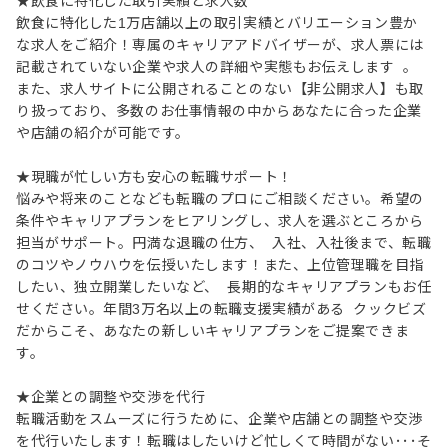
★飲食に特化した取引実績と求人数
飲食に特化した1万店舗以上の取引実績とバリエーション豊か
な求人をご紹介！専属のキャリアアドバイザーが、求人票には
記載されていない企業や求人の詳細や実態もお伝えします 。
また、求人サイトに公開されることのない【非公開求人】も取
り扱っており、多数のお仕事情報の中からあなたに合った企業
や店舗の紹介が可能です。
★現職が忙しい方も安心の転職サポート！
悩みや将来のことなども転職のプロにご相談ください。希望の
条件やキャリアプランをヒアリングし、求人を選ぶところから
担当がサポート。円満な退職の仕方、 入社、入社後まで、転職
のコツやノウハウを伝授いたします！また、上位管理職を目指
したい、独立開業したいなど、 長期的なキャリアプランもお任
せください。年間3万名以上の転職支援実績がある クックビズ
だからこそ、あなたの新しいキャリアプランをご提案できま
す。
★企業との調整や交渉を代行
転職活動をスムーズに行うために、企業や店舗との調整や交渉
を代行いたします！転職はしたいけど忙しくて時間がない･･･そ