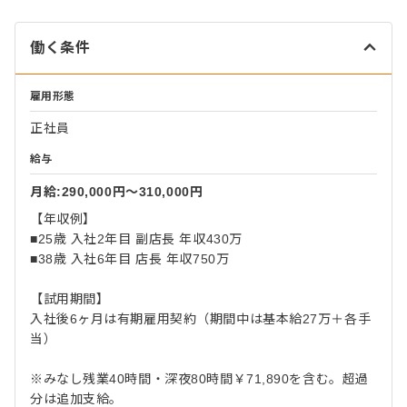
働く条件
雇用形態
正社員
給与
月給:290,000円〜310,000円
【年収例】
■25歳 入社2年目 副店長 年収430万
■38歳 入社6年目 店長 年収750万
【試用期間】
入社後6ヶ月は有期雇用契約（期間中は基本給27万＋各手
当）
※みなし残業40時間・深夜80時間￥71,890を含む。超過
分は追加支給。