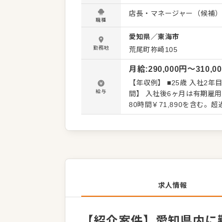
がいある業務がメインとな
店長・マネージャー（候補
されることを期待しています
職種
あなたならではのアイデアを積極的に発信して
愛知県
／
東海市
ンの全体管理 ・予約管理、
確認 ・売上管理、発注業務
勤務地
荒尾町祢崎105
入社後はスキルに合わせた
月給
:
290,000
円〜
310,0
う。現店長をはじめ本部ス
安心してスタートできる環境
【年収例】 ■25歳 入社2年目 副店長 
本部職への昇格のチャンスも
給与
間】 入社後6ヶ月は有期雇用契約（期間
は面談時にご説明いたしま
ズ転職支援窓口』までお問
求人情報
【紹介案件】愛知県内に勤