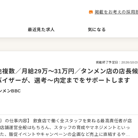
掲載をお考えの採用
最近見た求人
気になる
掲載終了予定日：
2026/10/2
複数／月給29万～31万円／タンメン店の店長
バイザーが、選考～内定までをサポートします
メンBBC
）の仕事内容】 飲食店で働く全スタッフを束ねる最高責任者が店
る店舗運営全般はもちろん、スタッフの育成やマネジメントといっ
また、販促イベントやキャンペーンの企画など売上に直結するやり