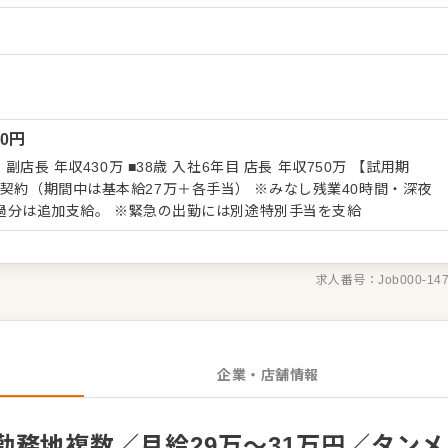
ります。マネジメント経験を活かし店長（候補）として大きく飛躍
）
。 また、全体のオペレーション改善や構築もお任せしますので、
ください。 【具体的には…】 ・ホール、キッチ
電話対応 ・接客、サービス全般 ・スタッフへの指示出し、動きの
、在庫管理 ・スタッフの育成やマネジメント、シフト管理 など
業務からお任せしますので、徐々に業務の幅を広げていきましょ
00
円
タッフがあなたの成長をサポートしますので、店長経験がない方も
です。 将来のキャリアとして、SVやエリアマネージャーといった
年収430万 ■38歳 入社6年目 店長 年収750万 【試用期
あり。独立をめざすなど、店舗運営のノウハウも学べます。 詳細
中は基本給27万＋各手当） ※みなし残業40時間・深夜
す。この求人が気になった方は、エントリーいただくか『クックビ
80時間￥71,890を含む。超過分は追加支給。 ※緊急の出勤には別途特別手当を支給
合せください！
求人番号：
Job000-14
企業・店舗情報
務地複数／月給29万～31万円／タンメ