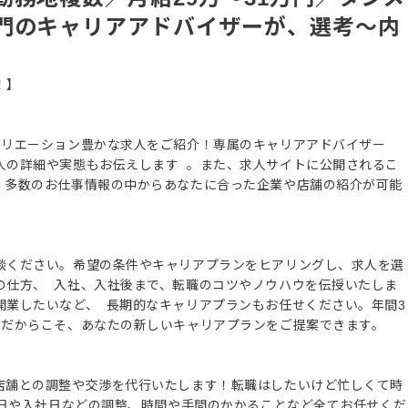
門のキャリアアドバイザーが、選考～内
！】
バリエーション豊かな求人をご紹介！専属のキャリアアドバイザー
人の詳細や実態もお伝えします 。また、求人サイトに公開されるこ
、多数のお仕事情報の中からあなたに合った企業や店舗の紹介が可能
談ください。希望の条件やキャリアプランをヒアリングし、求人を選
の仕方、 入社、入社後まで、転職のコツやノウハウを伝授いたしま
開業したいなど、 長期的なキャリアプランもお任せください。年間3
ズだからこそ、あなたの新しいキャリアプランをご提案できます。
店舗との調整や交渉を代行いたします！転職はしたいけど忙しくて時
接日や入社日などの調整、時間や手間のかかることなど全てお任せくだ