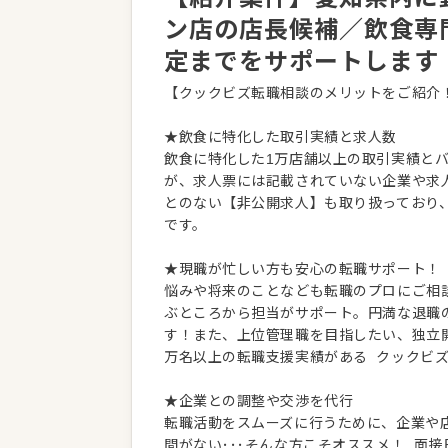
ン店の店長候補／飲食専
定までをサポートします
【クックビズ転職相談のメリットをご紹介
★飲食に特化した取引実績と求人数
飲食に特化した1万店舗以上の取引実績と
が、求人票には記載されていない企業や求
とのない【非公開求人】も取り扱っており
です。
★現職が忙しい方も安心の転職サポート！
悩みや将来のことなども転職のプロにご相
ぶところから担当がサポート。円満な退職
す！また、上位管理職を目指したい、独立
万名以上の転職支援実績がある クックビ
★企業との調整や交渉を代行
転職活動をスムーズに行うために、企業や
間がない･･･そんな方こそオススメ！ 面