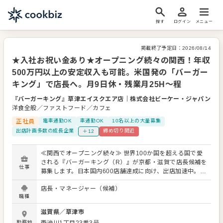
探す
ログイン
メニュー
掲載終了予定日：
2026/08/14
★入社お祝い金あり★オープニング続々の関西！年収
500万円以上の安定収入も可能。米国発の「バーガー
キング」で店長へ。月9日休・残業月25H～程
『バーガーキング』草津エイスクエア店
｜
株式会社ビーケー・ジャパン
洋食全般／ファストフード／カフェ
正社員
電車通勤OK
車通勤OK
10名以上の大量募集
出店計画多数の成長企業
締め切り間近
＋12
≪関西でオープニング続々≫ 世界100か国を超える国で愛
される『バーガーキング（R）』が京都・滋賀で店長候補を
仕事
募集します。日本国内600店舗達成に向け、出店加速中。丁
寧な研修と明確な評価・昇進・昇格制度があり、 「マネジ
店長・マネージャー（候補）
メントって自信がないな…」「経験なくて大丈夫かな」 と
職種
いう方も、研修後にはほとんどの方がノウハウを自分のも
のにして、SVのサポートの中、業務を運営しています。 と
滋賀県
／
草津市
いうのも当社ではマニュアルをきちんと整備。 「前の店長
勤務地