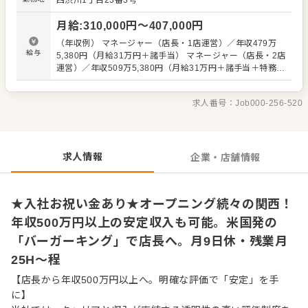
西渋川1丁目23番3号
はこうしていた」 「SVのBさんはこう言っていた」 などが
ないよう、正しい知識がスタッフ全員に等しく伝わるよう
月給
:
310,000
円〜
407,000
円
に努めています。安心してキャリアアップをめざせる環境
です。 またスタッフの前職も様々で、飲食業界はもちろ
（年収例） マネージャー（店長・1店運営）／年収479万
ん、元劇団員という人も。 「色んな世代、前職の人がいて
給与
5,380円（月給31万円＋諸手当） マネージャー（店長・2店
面白い」 「頑張った分の評価が見えるのがいい」 「ガツガ
運営）／年収509万5,380円（月給31万円＋諸手当＋特務手
ツ売り上げるというよりは、正しい知識や応対を心がけ
当） シニアマネージャー（1店運営）／年収541万4,040円
て、お客様に喜んでもらってこそ…というスタンスがい
（月給35万円＋諸手当） シニアマネージャー（2店運営）
い」という声があります。 ▼▼仕事内容▼▼ ・接客、サー
求人番号：
Job000-256-520
／年収571万4,040円（月給35万円＋諸手当＋特務手当）
ビス応対、ハンバーガーの製造など ・店舗オペレーション
※上記は全国勤務社員の給与です。エリア限定社員の場合
のチェックなど 徐々に、売上促進などの企画・立案、店舗
は上記給与より10％減となります。 ※前職給与・経験能
衛生管理、スタッフの育成・数値管理をお任せします。
力・スキル等を考慮し決定 ※試用期間3か月間（変動な
し） ※固定残業代30時間分（55,230円～）を含む。超過分
求人情報
企業・店舗情報
は1分単位にて支給
★入社お祝い金あり★オープニング続々の関西！
年収500万円以上の安定収入も可能。米国発の
「バーガーキング」で店長へ。月9日休・残業月
25H～程
【店長から年収500万円以上へ。明確な評価で「安定」を手
に】