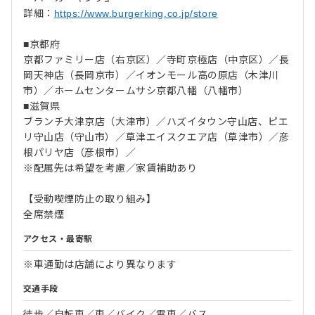
詳細：
https://www.burgerking.co.jp/store
■京都府
京都ファミリー店（右京区）／寺町京極店（中京区）／長
岡天神店（長岡京市）／イオンモール高の原店（木津川
市）／ホームセンタームサシ京都八幡（八幡市）
■滋賀県
ブランチ大津京店（大津市）／ハズイタウン守山店、ピエ
リ守山店（守山市）／草津エイスクエア店（草津市）／彦
根パリヤ店（彦根市）／
※配属先は希望を考慮／家賃補助あり
【受動喫煙防止の取り組み】
全席禁煙
アクセス・最寄駅
※車通勤は店舗により異なります
交通手段
徒歩／自転車／車／バイク／電車／バス