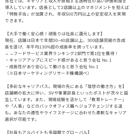
当社では、キャリアと収入が直結する透明性の高い評価制度を
導入しています。店長として2店舗以上のマネジメントを担えば
「特務手当」が加算され、年収500万円以上の安定収入を実現
できます。
【大手で働く安心感！頑張りは社員に還元します】
現在、店舗は日本で年間30~40店舗以上、300店舗突破の急成
⻑を遂げ、年平均130%超の成⻑率を誇っています。
→→フードサービス業界ランキング2部門で第1位を獲得！
・キャリアアップにスピード感があると思う会社 No.1
・成長性があり安心して働けると思う会社 No.1
（※日本マーケティングリサーチ機構調べ）
【多彩なキャリアパス。現場の先にある「理想の働き方」を】
店舗網の拡大に伴い、SVや事業部長といったポストが次々と誕
生しています。また、現場経験を活かして「教育トレーナー」
や「人事」などのバックオフィス職へジョブチェンジする道
も。あなたの適性やライフステージに合わせた柔軟なキャリア
選択が可能です。
【社員もアルバイトも多国籍でグローバル】