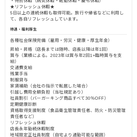
・特別休暇（病気休暇・転勤休暇・慶弔休暇）
★リフレッシュ休暇★
5日以上の連続休暇も取得可能。旅行や帰省などに利用し
て、各自リフレッシュしています。
待遇・福利厚生
各種社会保険完備（雇用・労災・健康・厚生年金）
昇給・昇格（店長までは随時、店長以降は年1回）
賞与（業績による。2023年は賞与年2回1+臨時賞与を支
給）
交通費支給
残業手当
制服貸与
家賃補助（会社の指示で転居した場合）
引越し費用全額負担（当社規定あり）
社員割引（バーガーキング商品すべて30％OFF）
定期健康診断
資格取得支援制度（食品衛生管理責任者、防火・防災管理
責任者など）
リフレッシュ休暇
店長永年勤続休暇制度
地域限定正社員制度（自宅より通勤可能な範囲）