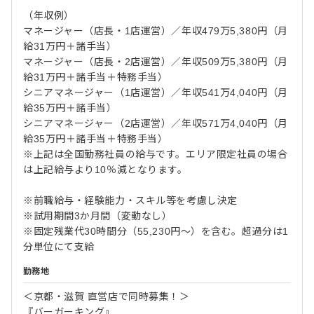
（年収例）
マネージャー（店長・1店運営）／年収479万5,380円（月
給31万円＋諸手当）
マネージャー（店長・2店運営）／年収509万5,380円（月
給31万円＋諸手当＋特務手当）
シニアマネージャー（1店運営）／年収541万4,040円（月
給35万円＋諸手当）
シニアマネージャー（2店運営）／年収571万4,040円（月
給35万円＋諸手当＋特務手当）
※上記は全国勤務社員の給与です。エリア限定社員の場合
は上記給与より10％減となります。
※前職給与・経験能力・スキル等を考慮し決定
※試用期間3か月間（変動なし）
※固定残業代30時間分（55,230円～）を含む。超過分は1
分単位にて支給
勤務地
＜京都・滋賀 直営店で同時募集！＞
『バーガーキング』