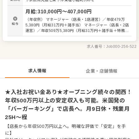
下京区烏丸通七条下ル東塩小路町590-2
はこうしていた」 「SVのBさんはこう言っていた」 などが
ないよう、正しい知識がスタッフ全員に等しく伝わるよう
月給
:
310,000
円〜
407,000
円
に努めています。安心してキャリアアップをめざせる環境
です。 またスタッフの前職も様々で、飲食業界はもちろ
（年収例） マネージャー（店長・1店運営）／年収479万
ん、元劇団員という人も。 「色んな世代、前職の人がいて
給与
5,380円（月給31万円＋諸手当） マネージャー（店長・2店
面白い」 「頑張った分の評価が見えるのがいい」 「ガツガ
運営）／年収509万5,380円（月給31万円＋諸手当＋特務手
ツ売り上げるというよりは、正しい知識や応対を心がけ
当） シニアマネージャー（1店運営）／年収541万4,040円
て、お客様に喜んでもらってこそ…というスタンスがい
（月給35万円＋諸手当） シニアマネージャー（2店運営）
い」という声があります。 ▼▼仕事内容▼▼ ・接客、サー
求人番号：
Job000-256-522
／年収571万4,040円（月給35万円＋諸手当＋特務手当）
ビス応対、ハンバーガーの製造など ・店舗オペレーション
※上記は全国勤務社員の給与です。エリア限定社員の場合
のチェックなど 徐々に、売上促進などの企画・立案、店舗
は上記給与より10％減となります。 ※前職給与・経験能
衛生管理、スタッフの育成・数値管理をお任せします。
力・スキル等を考慮し決定 ※試用期間3か月間（変動な
し） ※固定残業代30時間分（55,230円～）を含む。超過分
求人情報
企業・店舗情報
は1分単位にて支給
★入社お祝い金あり★オープニング続々の関西！
年収500万円以上の安定収入も可能。米国発の
「バーガーキング」で店長へ。月9日休・残業月
25H～程
【店長から年収500万円以上へ。明確な評価で「安定」を手
に】