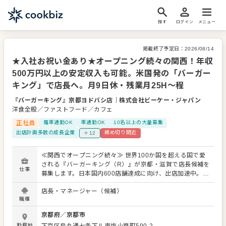
探す
ログイン
メニュー
掲載終了予定日：
2026/08/14
★入社お祝い金あり★オープニング続々の関西！年収
500万円以上の安定収入も可能。米国発の「バーガー
キング」で店長へ。月9日休・残業月25H～程
『バーガーキング』京都ヨドバシ店
｜
株式会社ビーケー・ジャパン
洋食全般／ファストフード／カフェ
正社員
電車通勤OK
車通勤OK
10名以上の大量募集
出店計画多数の成長企業
締め切り間近
＋12
≪関西でオープニング続々≫ 世界100か国を超える国で愛
される『バーガーキング（R）』が京都・滋賀で店長候補を
仕事
募集します。日本国内600店舗達成に向け、出店加速中。丁
寧な研修と明確な評価・昇進・昇格制度があり、 「マネジ
店長・マネージャー（候補）
メントって自信がないな…」「経験なくて大丈夫かな」 と
職種
いう方も、研修後にはほとんどの方がノウハウを自分のも
のにして、SVのサポートの中、業務を運営しています。 と
京都府
／
京都市
いうのも当社ではマニュアルをきちんと整備。 「前の店長
勤務地