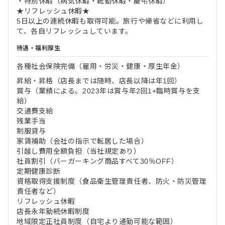
・特別休暇（病気休暇・転勤休暇・慶弔休暇）
★リフレッシュ休暇★
5日以上の連続休暇も取得可能。旅行や帰省などに利用し
て、各自リフレッシュしています。
待遇・福利厚生
各種社会保険完備（雇用・労災・健康・厚生年金）
昇給・昇格（店長までは随時、店長以降は年1回）
賞与（業績による。2023年は賞与年2回1+臨時賞与を支
給）
交通費支給
残業手当
制服貸与
家賃補助（会社の指示で転居した場合）
引越し費用全額負担（当社規定あり）
社員割引（バーガーキング商品すべて30％OFF）
定期健康診断
資格取得支援制度（食品衛生管理責任者、防火・防災管理
責任者など）
リフレッシュ休暇
店長永年勤続休暇制度
地域限定正社員制度（自宅より通勤可能な範囲）