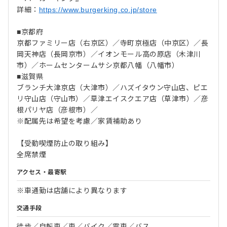
詳細：
https://www.burgerking.co.jp/store
■京都府
京都ファミリー店（右京区）／寺町京極店（中京区）／長
岡天神店（長岡京市）／イオンモール高の原店（木津川
市）／ホームセンタームサシ京都八幡（八幡市）
■滋賀県
ブランチ大津京店（大津市）／ハズイタウン守山店、ピエ
リ守山店（守山市）／草津エイスクエア店（草津市）／彦
根パリヤ店（彦根市）／
※配属先は希望を考慮／家賃補助あり
【受動喫煙防止の取り組み】
全席禁煙
アクセス・最寄駅
※車通勤は店舗により異なります
交通手段
徒歩／自転車／車／バイク／電車／バス