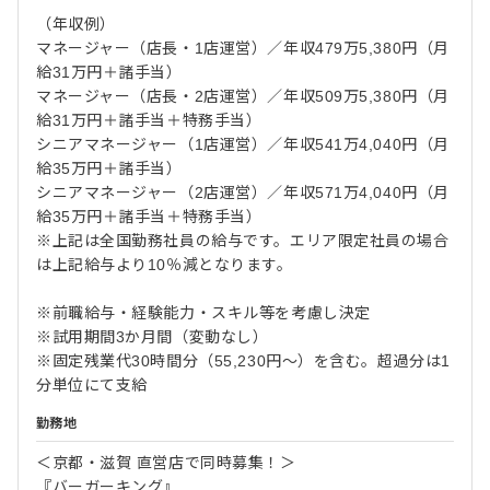
（年収例）
マネージャー（店長・1店運営）／年収479万5,380円（月
給31万円＋諸手当）
マネージャー（店長・2店運営）／年収509万5,380円（月
給31万円＋諸手当＋特務手当）
シニアマネージャー（1店運営）／年収541万4,040円（月
給35万円＋諸手当）
シニアマネージャー（2店運営）／年収571万4,040円（月
給35万円＋諸手当＋特務手当）
※上記は全国勤務社員の給与です。エリア限定社員の場合
は上記給与より10％減となります。
※前職給与・経験能力・スキル等を考慮し決定
※試用期間3か月間（変動なし）
※固定残業代30時間分（55,230円～）を含む。超過分は1
分単位にて支給
勤務地
＜京都・滋賀 直営店で同時募集！＞
『バーガーキング』