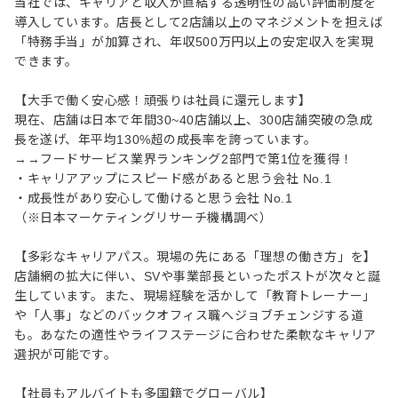
当社では、キャリアと収入が直結する透明性の高い評価制度を
導入しています。店長として2店舗以上のマネジメントを担えば
「特務手当」が加算され、年収500万円以上の安定収入を実現
できます。
【大手で働く安心感！頑張りは社員に還元します】
現在、店舗は日本で年間30~40店舗以上、300店舗突破の急成
⻑を遂げ、年平均130%超の成⻑率を誇っています。
→→フードサービス業界ランキング2部門で第1位を獲得！
・キャリアアップにスピード感があると思う会社 No.1
・成長性があり安心して働けると思う会社 No.1
（※日本マーケティングリサーチ機構調べ）
【多彩なキャリアパス。現場の先にある「理想の働き方」を】
店舗網の拡大に伴い、SVや事業部長といったポストが次々と誕
生しています。また、現場経験を活かして「教育トレーナー」
や「人事」などのバックオフィス職へジョブチェンジする道
も。あなたの適性やライフステージに合わせた柔軟なキャリア
選択が可能です。
【社員もアルバイトも多国籍でグローバル】