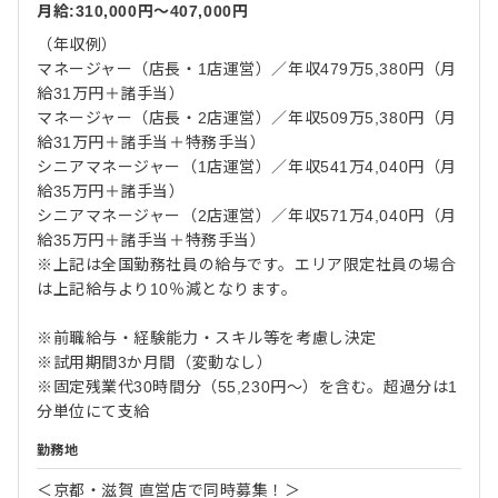
月給:310,000円〜407,000円
（年収例）
マネージャー（店長・1店運営）／年収479万5,380円（月
給31万円＋諸手当）
マネージャー（店長・2店運営）／年収509万5,380円（月
給31万円＋諸手当＋特務手当）
シニアマネージャー（1店運営）／年収541万4,040円（月
給35万円＋諸手当）
シニアマネージャー（2店運営）／年収571万4,040円（月
給35万円＋諸手当＋特務手当）
※上記は全国勤務社員の給与です。エリア限定社員の場合
は上記給与より10％減となります。
※前職給与・経験能力・スキル等を考慮し決定
※試用期間3か月間（変動なし）
※固定残業代30時間分（55,230円～）を含む。超過分は1
分単位にて支給
勤務地
＜京都・滋賀 直営店で同時募集！＞