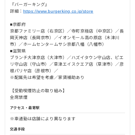
『バーガーキング』
詳細：
https://www.burgerking.co.jp/store
■京都府
京都ファミリー店（右京区）／寺町京極店（中京区）／長
岡天神店（長岡京市）／イオンモール高の原店（木津川
市）／ホームセンタームサシ京都八幡（八幡市）
■滋賀県
ブランチ大津京店（大津市）／ハズイタウン守山店、ピエ
リ守山店（守山市）／草津エイスクエア店（草津市）／彦
根パリヤ店（彦根市）／
※配属先は希望を考慮／家賃補助あり
【受動喫煙防止の取り組み】
全席禁煙
アクセス・最寄駅
※車通勤は店舗により異なります
交通手段