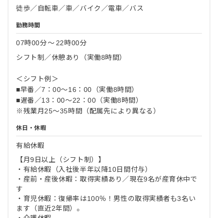
徒歩／自転車／車／バイク／電車／バス
勤務時間
07時00分
〜
22時00分
シフト制／休憩あり（実働8時間）
＜シフト例＞
■早番／7：00～16：00（実働8時間）
■遅番／13：00～22：00（実働8時間）
※残業月25～35時間（配属先により異なる）
休日・休暇
有給休暇
【月9日以上（シフト制）】
・有給休暇（入社後半年以降10日間付与）
・産前・産後休暇：取得実績あり／現在9名が産育休中で
す
・育児休暇：復帰率は100％！男性の取得実績者も3名い
ます（直近2年間）。
・介護休暇