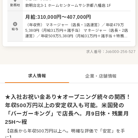
いうのも当社ではマニュアルをきちんと整備。 「前の店長
勤務地
欽明台北3-1
ホームセンタームサシ京都八幡店 1F
はこうしていた」 「SVのBさんはこう言っていた」 などが
ないよう、正しい知識がスタッフ全員に等しく伝わるよう
月給
:
310,000
円〜
407,000
円
に努めています。安心してキャリアアップをめざせる環境
です。 またスタッフの前職も様々で、飲食業界はもちろ
（年収例） マネージャー（店長・1店運営）／年収479万
ん、元劇団員という人も。 「色んな世代、前職の人がいて
給与
5,380円（月給31万円＋諸手当） マネージャー（店長・2店
面白い」 「頑張った分の評価が見えるのがいい」 「ガツガ
運営）／年収509万5,380円（月給31万円＋諸手当＋特務手
ツ売り上げるというよりは、正しい知識や応対を心がけ
当） シニアマネージャー（1店運営）／年収541万4,040円
て、お客様に喜んでもらってこそ…というスタンスがい
（月給35万円＋諸手当） シニアマネージャー（2店運営）
い」という声があります。 ▼▼仕事内容▼▼ ・接客、サー
求人番号：
Job000-256-527
／年収571万4,040円（月給35万円＋諸手当＋特務手当）
ビス応対、ハンバーガーの製造など ・店舗オペレーション
※上記は全国勤務社員の給与です。エリア限定社員の場合
のチェックなど 徐々に、売上促進などの企画・立案、店舗
は上記給与より10％減となります。 ※前職給与・経験能
衛生管理、スタッフの育成・数値管理をお任せします。
力・スキル等を考慮し決定 ※試用期間3か月間（変動な
し） ※固定残業代30時間分（55,230円～）を含む。超過分
求人情報
企業・店舗情報
は1分単位にて支給
★入社お祝い金あり★オープニング続々の関西！
年収500万円以上の安定収入も可能。米国発の
「バーガーキング」で店長へ。月9日休・残業月
25H～程
【店長から年収500万円以上へ。明確な評価で「安定」を手
に】