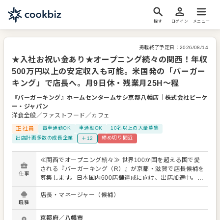
探す
ログイン
メニュー
掲載終了予定日：
2026/08/14
★入社お祝い金あり★オープニング続々の関西！年収
500万円以上の安定収入も可能。米国発の「バーガー
キング」で店長へ。月9日休・残業月25H～程
『バーガーキング』ホームセンタームサシ京都八幡店
｜
株式会社ビーケ
ー・ジャパン
洋食全般／ファストフード／カフェ
正社員
電車通勤OK
車通勤OK
10名以上の大量募集
出店計画多数の成長企業
締め切り間近
＋12
≪関西でオープニング続々≫ 世界100か国を超える国で愛
される『バーガーキング（R）』が京都・滋賀で店長候補を
仕事
募集します。日本国内600店舗達成に向け、出店加速中。丁
寧な研修と明確な評価・昇進・昇格制度があり、 「マネジ
店長・マネージャー（候補）
メントって自信がないな…」「経験なくて大丈夫かな」 と
職種
いう方も、研修後にはほとんどの方がノウハウを自分のも
のにして、SVのサポートの中、業務を運営しています。 と
京都府
／
八幡市