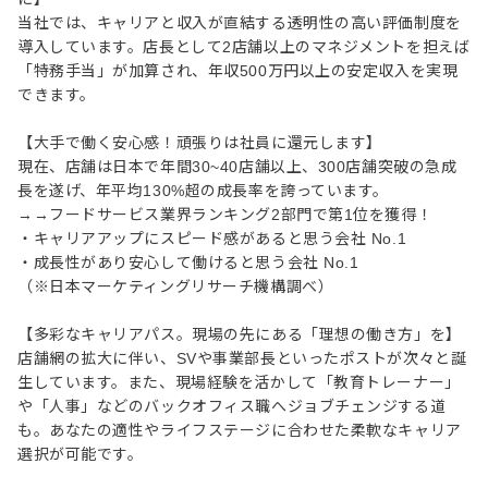
当社では、キャリアと収入が直結する透明性の高い評価制度を
導入しています。店長として2店舗以上のマネジメントを担えば
「特務手当」が加算され、年収500万円以上の安定収入を実現
できます。
【大手で働く安心感！頑張りは社員に還元します】
現在、店舗は日本で年間30~40店舗以上、300店舗突破の急成
⻑を遂げ、年平均130%超の成⻑率を誇っています。
→→フードサービス業界ランキング2部門で第1位を獲得！
・キャリアアップにスピード感があると思う会社 No.1
・成長性があり安心して働けると思う会社 No.1
（※日本マーケティングリサーチ機構調べ）
【多彩なキャリアパス。現場の先にある「理想の働き方」を】
店舗網の拡大に伴い、SVや事業部長といったポストが次々と誕
生しています。また、現場経験を活かして「教育トレーナー」
や「人事」などのバックオフィス職へジョブチェンジする道
も。あなたの適性やライフステージに合わせた柔軟なキャリア
選択が可能です。