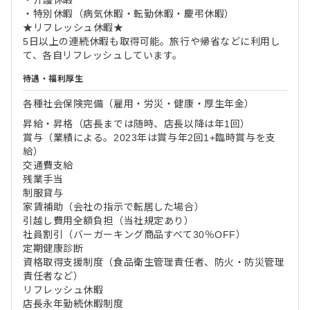
・特別休暇（病気休暇・転勤休暇・慶弔休暇）
★リフレッシュ休暇★
5日以上の連続休暇も取得可能。旅行や帰省などに利用し
て、各自リフレッシュしています。
待遇・福利厚生
各種社会保険完備（雇用・労災・健康・厚生年金）
昇給・昇格（店長までは随時、店長以降は年1回）
賞与（業績による。2023年は賞与年2回1+臨時賞与を支
給）
交通費支給
残業手当
制服貸与
家賃補助（会社の指示で転居した場合）
引越し費用全額負担（当社規定あり）
社員割引（バーガーキング商品すべて30％OFF）
定期健康診断
資格取得支援制度（食品衛生管理責任者、防火・防災管理
責任者など）
リフレッシュ休暇
店長永年勤続休暇制度