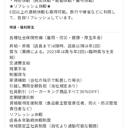
・特別休暇（病気休暇・転勤休暇・慶弔休暇）
★リフレッシュ休暇★
5日以上の連続休暇も取得可能。旅行や帰省などに利用し
て、各自リフレッシュしています。
待遇・福利厚生
各種社会保険完備（雇用・労災・健康・厚生年金）
昇給・昇格（店長までは随時、店長以降は年1回）
賞与（業績による。2023年は賞与年2回1+臨時賞与を支
給）
交通費支給
残業手当
制服貸与
家賃補助（会社の指示で転居した場合）
引越し費用全額負担（当社規定あり）
社員割引（バーガーキング商品すべて30％OFF）
定期健康診断
資格取得支援制度（食品衛生管理責任者、防火・防災管理
責任者など）
リフレッシュ休暇
店長永年勤続休暇制度
地域限定正社員制度（自宅より通勤可能な範囲）