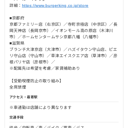
詳細：
https://www.burgerking.co.jp/store
■京都府
京都ファミリー店（右京区）／寺町京極店（中京区）／長
岡天神店（長岡京市）／イオンモール高の原店（木津川
市）／ホームセンタームサシ京都八幡（八幡市）
■滋賀県
ブランチ大津京店（大津市）／ハズイタウン守山店、ピエ
リ守山店（守山市）／草津エイスクエア店（草津市）／彦
根パリヤ店（彦根市）／
※配属先は希望を考慮／家賃補助あり
【受動喫煙防止の取り組み】
全席禁煙
アクセス・最寄駅
※車通勤は店舗により異なります
交通手段
徒歩／自転車／車／バイク／電車／バス