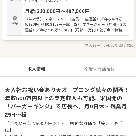
右京区山ノ内池尻町１−１
はこうしていた」 「SVのBさんはこう言っていた」 などが
ないよう、正しい知識がスタッフ全員に等しく伝わるよう
月給
:
310,000
円〜
407,000
円
に努めています。安心してキャリアアップをめざせる環境
です。 またスタッフの前職も様々で、飲食業界はもちろ
（年収例） マネージャー（店長・1店運営）／年収479万
ん、元劇団員という人も。 「色んな世代、前職の人がいて
給与
5,380円（月給31万円＋諸手当） マネージャー（店長・2店
面白い」 「頑張った分の評価が見えるのがいい」 「ガツガ
運営）／年収509万5,380円（月給31万円＋諸手当＋特務手
ツ売り上げるというよりは、正しい知識や応対を心がけ
当） シニアマネージャー（1店運営）／年収541万4,040円
て、お客様に喜んでもらってこそ…というスタンスがい
（月給35万円＋諸手当） シニアマネージャー（2店運営）
い」という声があります。 ▼▼仕事内容▼▼ ・接客、サー
求人番号：
Job000-261-820
／年収571万4,040円（月給35万円＋諸手当＋特務手当）
ビス応対、ハンバーガーの製造など ・店舗オペレーション
※上記は全国勤務社員の給与です。エリア限定社員の場合
のチェックなど 徐々に、売上促進などの企画・立案、店舗
は上記給与より10％減となります。 ※前職給与・経験能
衛生管理、スタッフの育成・数値管理をお任せします。
力・スキル等を考慮し決定 ※試用期間3か月間（変動な
し） ※固定残業代30時間分（55,230円～）を含む。超過分
求人情報
企業・店舗情報
は1分単位にて支給
★入社お祝い金あり★オープニング続々の関西！
年収500万円以上の安定収入も可能。米国発の
「バーガーキング」で店長へ。月9日休・残業月
25H～程
【店長から年収500万円以上へ。明確な評価で「安定」を手
に】