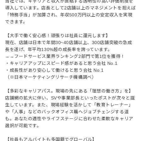
当社では、キャリアと収入が直結する透明性の高い評価制度を
導入しています。店長として2店舗以上のマネジメントを担えば
「特務手当」が加算され、年収500万円以上の安定収入を実現
できます。
【大手で働く安心感！頑張りは社員に還元します】
現在、店舗は日本で年間30~40店舗以上、300店舗突破の急成
⻑を遂げ、年平均130%超の成⻑率を誇っています。
→→フードサービス業界ランキング2部門で第1位を獲得！
・キャリアアップにスピード感があると思う会社 No.1
・成長性があり安心して働けると思う会社 No.1
（※日本マーケティングリサーチ機構調べ）
【多彩なキャリアパス。現場の先にある「理想の働き方」を】
店舗網の拡大に伴い、SVや事業部長といったポストが次々と誕
生しています。また、現場経験を活かして「教育トレーナー」
や「人事」などのバックオフィス職へジョブチェンジする道
も。あなたの適性やライフステージに合わせた柔軟なキャリア
選択が可能です。
【社員もアルバイトも多国籍でグローバル】