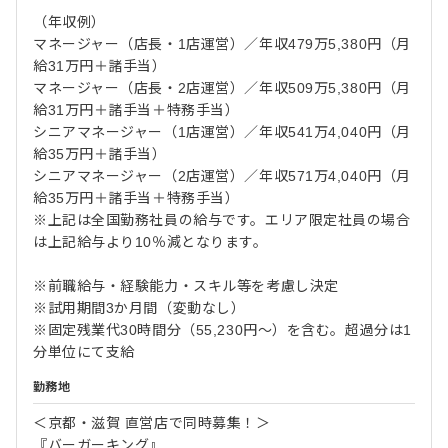
（年収例）
マネージャー（店長・1店運営）／年収479万5,380円（月
給31万円＋諸手当）
マネージャー（店長・2店運営）／年収509万5,380円（月
給31万円＋諸手当＋特務手当）
シニアマネージャー（1店運営）／年収541万4,040円（月
給35万円＋諸手当）
シニアマネージャー（2店運営）／年収571万4,040円（月
給35万円＋諸手当＋特務手当）
※上記は全国勤務社員の給与です。エリア限定社員の場合
は上記給与より10％減となります。
※前職給与・経験能力・スキル等を考慮し決定
※試用期間3か月間（変動なし）
※固定残業代30時間分（55,230円～）を含む。超過分は1
分単位にて支給
勤務地
＜京都・滋賀 直営店で同時募集！＞
『バーガーキング』