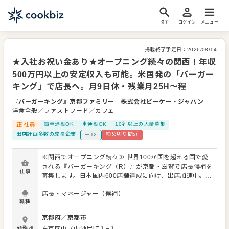
探す
ログイン
メニュー
掲載終了予定日：
2026/08/14
★入社お祝い金あり★オープニング続々の関西！年収
500万円以上の安定収入も可能。米国発の「バーガー
キング」で店長へ。月9日休・残業月25H～程
『バーガーキング』京都ファミリー
｜
株式会社ビーケー・ジャパン
洋食全般／ファストフード／カフェ
正社員
電車通勤OK
車通勤OK
10名以上の大量募集
出店計画多数の成長企業
締め切り間近
＋12
≪関西でオープニング続々≫ 世界100か国を超える国で愛
される『バーガーキング（R）』が京都・滋賀で店長候補を
仕事
募集します。日本国内600店舗達成に向け、出店加速中。丁
寧な研修と明確な評価・昇進・昇格制度があり、 「マネジ
店長・マネージャー（候補）
メントって自信がないな…」「経験なくて大丈夫かな」 と
職種
いう方も、研修後にはほとんどの方がノウハウを自分のも
のにして、SVのサポートの中、業務を運営しています。 と
京都府
／
京都市
いうのも当社ではマニュアルをきちんと整備。 「前の店長
勤務地