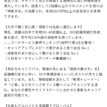
当社では、キャリアと収入が直結する透明性の高い評価制度を
導入しています。店長として2店舗以上のマネジメントを担えば
「特務手当」が加算され、年収500万円以上の安定収入を実現
できます。
【大手で働く安心感！頑張りは社員に還元します】
現在、店舗は日本で年間30~40店舗以上、300店舗突破の急成
⻑を遂げ、年平均130%超の成⻑率を誇っています。
→→フードサービス業界ランキング2部門で第1位を獲得！
・キャリアアップにスピード感があると思う会社 No.1
・成長性があり安心して働けると思う会社 No.1
（※日本マーケティングリサーチ機構調べ）
【多彩なキャリアパス。現場の先にある「理想の働き方」を】
店舗網の拡大に伴い、SVや事業部長といったポストが次々と誕
生しています。また、現場経験を活かして「教育トレーナー」
や「人事」などのバックオフィス職へジョブチェンジする道
も。あなたの適性やライフステージに合わせた柔軟なキャリア
選択が可能です。
【社員もアルバイトも多国籍でグローバル】