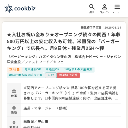
探す
ログイン
メニュー
掲載終了予定日：
2026/08/14
★入社お祝い金あり★オープニング続々の関西！年収
500万円以上の安定収入も可能。米国発の「バーガー
キング」で店長へ。月9日休・残業月25H～程
『バーガーキング』ハズイタウン守山店
｜
株式会社ビーケー・ジャパン
洋食全般／ファストフード／カフェ
正社員
電車通勤OK
車通勤OK
10名以上の大量募集
出店計画多数の成長企業
締め切り間近
＋12
≪関西でオープニング続々≫ 世界100か国を超える国で愛
される『バーガーキング（R）』が京都・滋賀で店長候補を
仕事
募集します。日本国内600店舗達成に向け、出店加速中。丁
寧な研修と明確な評価・昇進・昇格制度があり、 「マネジ
店長・マネージャー（候補）
メントって自信がないな…」「経験なくて大丈夫かな」 と
職種
いう方も、研修後にはほとんどの方がノウハウを自分のも
のにして、SVのサポートの中、業務を運営しています。 と
滋賀県
／
守山市
いうのも当社ではマニュアルをきちんと整備。 「前の店長
勤務地