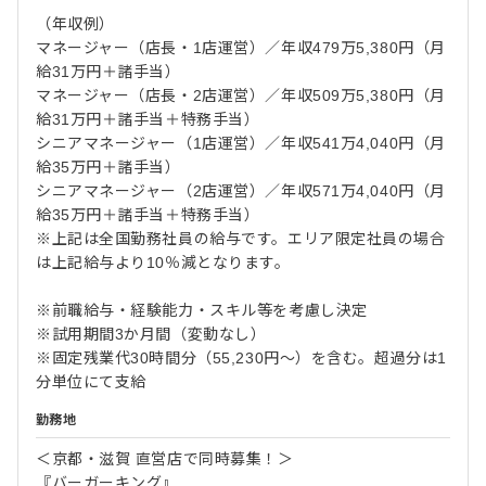
（年収例）
マネージャー（店長・1店運営）／年収479万5,380円（月
給31万円＋諸手当）
マネージャー（店長・2店運営）／年収509万5,380円（月
給31万円＋諸手当＋特務手当）
シニアマネージャー（1店運営）／年収541万4,040円（月
給35万円＋諸手当）
シニアマネージャー（2店運営）／年収571万4,040円（月
給35万円＋諸手当＋特務手当）
※上記は全国勤務社員の給与です。エリア限定社員の場合
は上記給与より10％減となります。
※前職給与・経験能力・スキル等を考慮し決定
※試用期間3か月間（変動なし）
※固定残業代30時間分（55,230円～）を含む。超過分は1
分単位にて支給
勤務地
＜京都・滋賀 直営店で同時募集！＞
『バーガーキング』