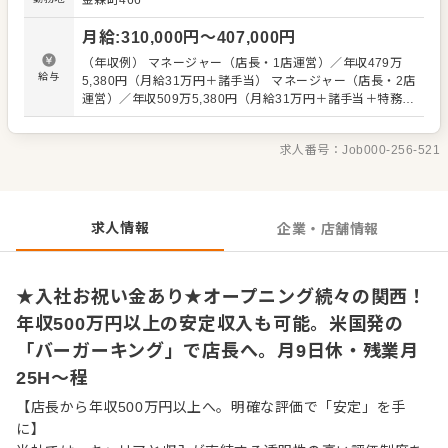
金森町466
はこうしていた」 「SVのBさんはこう言っていた」 などが
ないよう、正しい知識がスタッフ全員に等しく伝わるよう
月給
:
310,000
円〜
407,000
円
に努めています。安心してキャリアアップをめざせる環境
です。 またスタッフの前職も様々で、飲食業界はもちろ
（年収例） マネージャー（店長・1店運営）／年収479万
ん、元劇団員という人も。 「色んな世代、前職の人がいて
給与
5,380円（月給31万円＋諸手当） マネージャー（店長・2店
面白い」 「頑張った分の評価が見えるのがいい」 「ガツガ
運営）／年収509万5,380円（月給31万円＋諸手当＋特務手
ツ売り上げるというよりは、正しい知識や応対を心がけ
当） シニアマネージャー（1店運営）／年収541万4,040円
て、お客様に喜んでもらってこそ…というスタンスがい
（月給35万円＋諸手当） シニアマネージャー（2店運営）
い」という声があります。 ▼▼仕事内容▼▼ ・接客、サー
求人番号：
Job000-256-521
／年収571万4,040円（月給35万円＋諸手当＋特務手当）
ビス応対、ハンバーガーの製造など ・店舗オペレーション
※上記は全国勤務社員の給与です。エリア限定社員の場合
のチェックなど 徐々に、売上促進などの企画・立案、店舗
は上記給与より10％減となります。 ※前職給与・経験能
衛生管理、スタッフの育成・数値管理をお任せします。
力・スキル等を考慮し決定 ※試用期間3か月間（変動な
し） ※固定残業代30時間分（55,230円～）を含む。超過分
求人情報
企業・店舗情報
は1分単位にて支給
★入社お祝い金あり★オープニング続々の関西！
年収500万円以上の安定収入も可能。米国発の
「バーガーキング」で店長へ。月9日休・残業月
25H～程
【店長から年収500万円以上へ。明確な評価で「安定」を手
に】