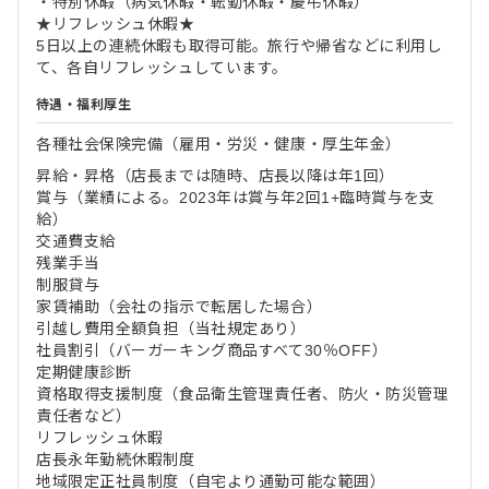
・特別休暇（病気休暇・転勤休暇・慶弔休暇）
★リフレッシュ休暇★
5日以上の連続休暇も取得可能。旅行や帰省などに利用し
て、各自リフレッシュしています。
待遇・福利厚生
各種社会保険完備（雇用・労災・健康・厚生年金）
昇給・昇格（店長までは随時、店長以降は年1回）
賞与（業績による。2023年は賞与年2回1+臨時賞与を支
給）
交通費支給
残業手当
制服貸与
家賃補助（会社の指示で転居した場合）
引越し費用全額負担（当社規定あり）
社員割引（バーガーキング商品すべて30％OFF）
定期健康診断
資格取得支援制度（食品衛生管理責任者、防火・防災管理
責任者など）
リフレッシュ休暇
店長永年勤続休暇制度
地域限定正社員制度（自宅より通勤可能な範囲）