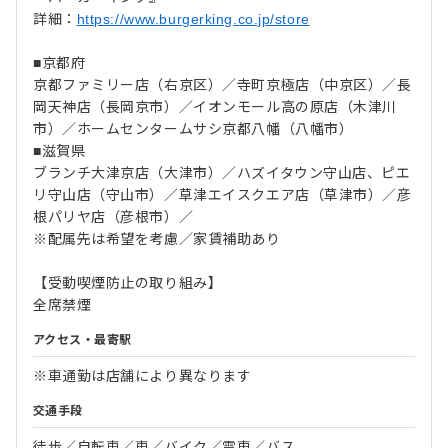
詳細：
https://www.burgerking.co.jp/store
■京都府
京都ファミリー店（右京区）／寺町京極店（中京区）／長
岡天神店（長岡京市）／イオンモール高の原店（木津川
市）／ホームセンタームサシ京都八幡（八幡市）
■滋賀県
ブランチ大津京店（大津市）／ハズイタウン守山店、ピエ
リ守山店（守山市）／草津エイスクエア店（草津市）／彦
根パリヤ店（彦根市）／
※配属先は希望を考慮／家賃補助あり
【受動喫煙防止の取り組み】
全席禁煙
アクセス・最寄駅
※車通勤は店舗により異なります
交通手段
徒歩／自転車／車／バイク／電車／バス