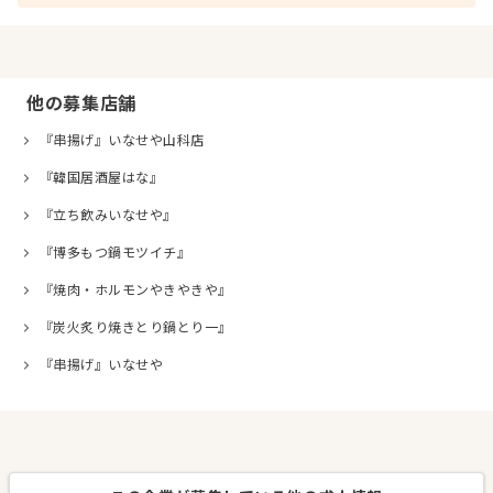
他の募集店舗
『串揚げ』いなせや山科店
『韓国居酒屋はな』
『立ち飲みいなせや』
『博多もつ鍋モツイチ』
『焼肉・ホルモンやきやきや』
『炭火炙り焼きとり鍋とり一』
『串揚げ』いなせや