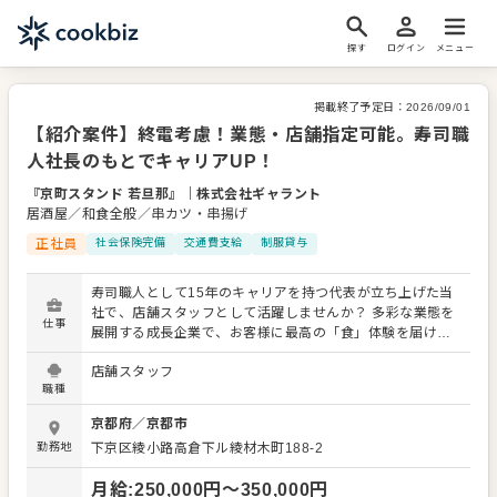
探す
ログイン
メニュー
掲載終了予定日：
2026/09/01
【紹介案件】終電考慮！業態・店舗指定可能。寿司職
人社長のもとでキャリアUP！
『京町スタンド 若旦那』
｜
株式会社ギャラント
居酒屋／和食全般／串カツ・串揚げ
正社員
社会保険完備
交通費支給
制服貸与
寿司職人として15年のキャリアを持つ代表が立ち上げた当
社で、店舗スタッフとして活躍しませんか？ 多彩な業態を
仕事
展開する成長企業で、お客様に最高の「食」体験を届けま
しょう。 入社後、まずはメニューを覚えることからスター
店舗スタッフ
ト。レギュラーメニューに加え、季節限定メニューも提供
職種
するため、幅広いスキルを習得できます。 接客全般（ご案
内、オーダー、レジ対応など）、簡単な調理や仕込み、仕
京都府
／
京都市
入れ・在庫管理、まかない作り、アルバイトスタッフの教
勤務地
下京区綾小路高倉下ル綾材木町188-2
育など、 多岐にわたる業務をお任せします。 よりよいお店
づくりのためのオペレーション改善や構築についてのアイ
月給
:
250,000
円〜
350,000
円
デアも大歓迎です。 スキルに合わせた業務から始め、先輩