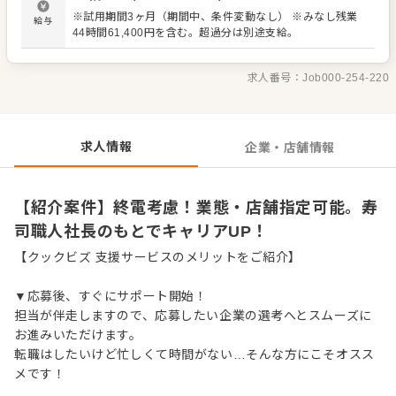
スタッフが丁寧にサポート。経験が浅い方も安心して成長
※試用期間3ヶ月（期間中、条件変動なし） ※みなし残業
給与
できる環境です。 出店予定も豊富で、将来は店長や料理
44時間61,400円を含む。超過分は別途支給。
長、SVといった本部職へのキャリアアップも目指せます。
＜おすすめポイント＞ 業態や店舗の指定が可能です。終電
を考慮した勤務で、プライベートも確保できます。 独立支
求人番号：
Job000-254-220
援やFC展開も行っており、将来の夢を応援します。 社長が
労務環境改善に注力しており、休みも多く、従業員の満足
度を大切にしています。
求人情報
企業・店舗情報
【紹介案件】終電考慮！業態・店舗指定可能。寿
司職人社長のもとでキャリアUP！
【クックビズ 支援サービスのメリットをご紹介】
▼応募後、すぐにサポート開始！
担当が伴走しますので、応募したい企業の選考へとスムーズに
お進みいただけます。
転職はしたいけど忙しくて時間がない…そんな方にこそオスス
メです！