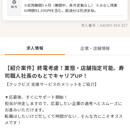
スタッフが丁寧にサポート。経験が浅い方も安心して成長
※試用期間3ヶ月（期間中、条件変動なし） ※みなし残業
給与
できる環境です。 出店予定も豊富で、将来は店長や料理
44時間61,400円を含む。超過分は別途支給。
長、SVといった本部職へのキャリアアップも目指せます。
＜おすすめポイント＞ 業態や店舗の指定が可能です。終電
を考慮した勤務で、プライベートも確保できます。 独立支
求人番号：
Job000-254-227
援やFC展開も行っており、将来の夢を応援します。 社長が
労務環境改善に注力しており、休みも多く、従業員の満足
度を大切にしています。
求人情報
企業・店舗情報
【紹介案件】終電考慮！業態・店舗指定可能。寿
司職人社長のもとでキャリアUP！
【クックビズ 支援サービスのメリットをご紹介】
▼応募後、すぐにサポート開始！
担当が伴走しますので、応募したい企業の選考へとスムーズに
お進みいただけます。
転職はしたいけど忙しくて時間がない…そんな方にこそオスス
メです！