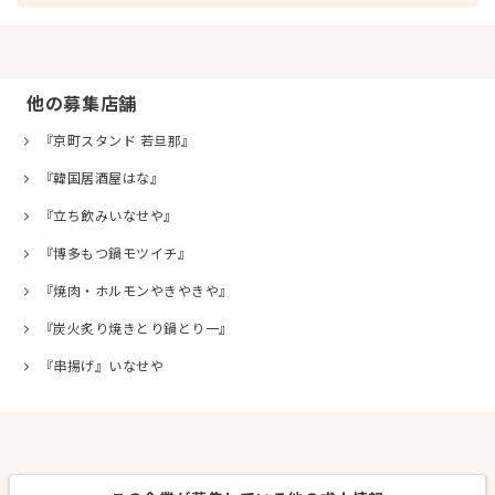
他の募集店舗
『京町スタンド 若旦那』
『韓国居酒屋はな』
『立ち飲みいなせや』
『博多もつ鍋モツイチ』
『焼肉・ホルモンやきやきや』
『炭火炙り焼きとり鍋とり一』
『串揚げ』いなせや