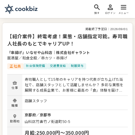
探す
ログイン
メニュー
掲載終了予定日：
2026/09/01
【紹介案件】終電考慮！業態・店舗指定可能。寿司職
人社長のもとでキャリアUP！
『串揚げ』いなせや山科店
｜
株式会社ギャラント
居酒屋／和食全般／串カツ・串揚げ
正社員
社会保険完備
交通費支給
制服貸与
寿司職人として15年のキャリアを持つ代表が立ち上げた当
社で、店舗スタッフとして活躍しませんか？ 多彩な業態を
仕事
展開する成長企業で、お客様に最高の「食」体験を届けま
しょう。 入社後、まずはメニューを覚えることからスター
店舗スタッフ
ト。レギュラーメニューに加え、季節限定メニューも提供
職種
するため、幅広いスキルを習得できます。 接客全般（ご案
内、オーダー、レジ対応など）、簡単な調理や仕込み、仕
京都府
／
京都市
入れ・在庫管理、まかない作り、アルバイトスタッフの教
勤務地
山科区竹鼻竹ノ街道町50-5
育など、 多岐にわたる業務をお任せします。 よりよいお店
づくりのためのオペレーション改善や構築についてのアイ
月給
:
250,000
円〜
350,000
円
デアも大歓迎です。 スキルに合わせた業務から始め、先輩