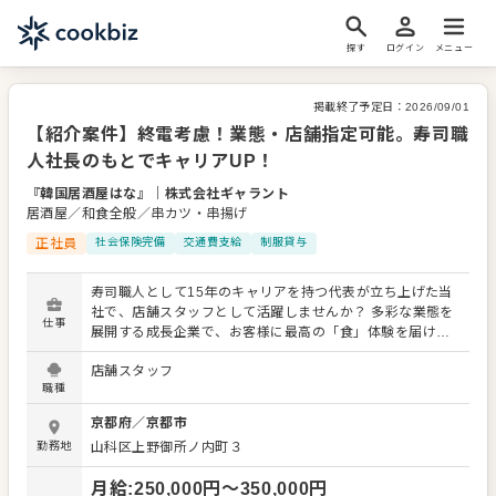
探す
ログイン
メニュー
掲載終了予定日：
2026/09/01
【紹介案件】終電考慮！業態・店舗指定可能。寿司職
人社長のもとでキャリアUP！
『韓国居酒屋はな』
｜
株式会社ギャラント
居酒屋／和食全般／串カツ・串揚げ
正社員
社会保険完備
交通費支給
制服貸与
寿司職人として15年のキャリアを持つ代表が立ち上げた当
社で、店舗スタッフとして活躍しませんか？ 多彩な業態を
仕事
展開する成長企業で、お客様に最高の「食」体験を届けま
しょう。 入社後、まずはメニューを覚えることからスター
店舗スタッフ
ト。レギュラーメニューに加え、季節限定メニューも提供
職種
するため、幅広いスキルを習得できます。 接客全般（ご案
内、オーダー、レジ対応など）、簡単な調理や仕込み、仕
京都府
／
京都市
入れ・在庫管理、まかない作り、アルバイトスタッフの教
勤務地
山科区上野御所ノ内町３
育など、 多岐にわたる業務をお任せします。 よりよいお店
づくりのためのオペレーション改善や構築についてのアイ
月給
:
250,000
円〜
350,000
円
デアも大歓迎です。 スキルに合わせた業務から始め、先輩