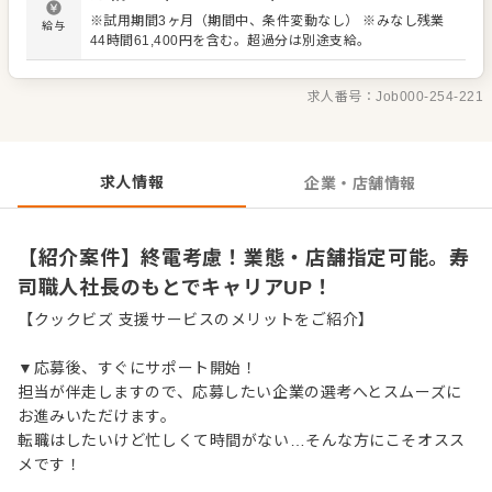
スタッフが丁寧にサポート。経験が浅い方も安心して成長
※試用期間3ヶ月（期間中、条件変動なし） ※みなし残業
給与
できる環境です。 出店予定も豊富で、将来は店長や料理
44時間61,400円を含む。超過分は別途支給。
長、SVといった本部職へのキャリアアップも目指せます。
＜おすすめポイント＞ 業態や店舗の指定が可能です。終電
を考慮した勤務で、プライベートも確保できます。 独立支
求人番号：
Job000-254-221
援やFC展開も行っており、将来の夢を応援します。 社長が
労務環境改善に注力しており、休みも多く、従業員の満足
度を大切にしています。
求人情報
企業・店舗情報
【紹介案件】終電考慮！業態・店舗指定可能。寿
司職人社長のもとでキャリアUP！
【クックビズ 支援サービスのメリットをご紹介】
▼応募後、すぐにサポート開始！
担当が伴走しますので、応募したい企業の選考へとスムーズに
お進みいただけます。
転職はしたいけど忙しくて時間がない…そんな方にこそオスス
メです！