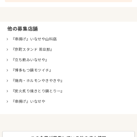
他の募集店舗
『串揚げ』いなせや山科店
『京町スタンド 若旦那』
『立ち飲みいなせや』
『博多もつ鍋モツイチ』
『焼肉・ホルモンやきやきや』
『炭火炙り焼きとり鍋とり一』
『串揚げ』いなせや