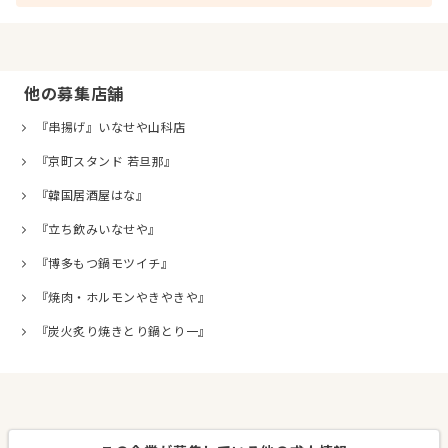
他の募集店舗
『串揚げ』いなせや山科店
『京町スタンド 若旦那』
『韓国居酒屋はな』
『立ち飲みいなせや』
『博多もつ鍋モツイチ』
『焼肉・ホルモンやきやきや』
『炭火炙り焼きとり鍋とり一』