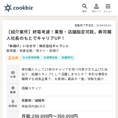
探す
ログイン
メニュー
掲載終了予定日：
2026/09/01
【紹介案件】終電考慮！業態・店舗指定可能。寿司職
人社長のもとでキャリアUP！
『串揚げ』いなせや
｜
株式会社ギャラント
居酒屋／和食全般／串カツ・串揚げ
正社員
社会保険完備
交通費支給
制服貸与
寿司職人として15年のキャリアを持つ代表が立ち上げた当
社で、店舗スタッフとして活躍しませんか？ 多彩な業態を
仕事
展開する成長企業で、お客様に最高の「食」体験を届けま
しょう。 入社後、まずはメニューを覚えることからスター
店舗スタッフ
ト。レギュラーメニューに加え、季節限定メニューも提供
職種
するため、幅広いスキルを習得できます。 接客全般（ご案
内、オーダー、レジ対応など）、簡単な調理や仕込み、仕
京都府
／
城陽市
入れ・在庫管理、まかない作り、アルバイトスタッフの教
勤務地
寺田垣内後19-5
育など、 多岐にわたる業務をお任せします。 よりよいお店
づくりのためのオペレーション改善や構築についてのアイ
月給
:
250,000
円〜
350,000
円
デアも大歓迎です。 スキルに合わせた業務から始め、先輩