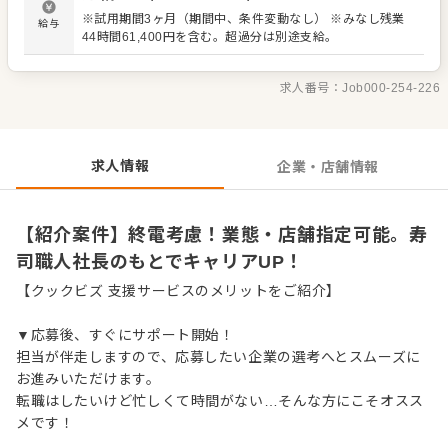
スタッフが丁寧にサポート。経験が浅い方も安心して成長
※試用期間3ヶ月（期間中、条件変動なし） ※みなし残業
給与
できる環境です。 出店予定も豊富で、将来は店長や料理
44時間61,400円を含む。超過分は別途支給。
長、SVといった本部職へのキャリアアップも目指せます。
＜おすすめポイント＞ 業態や店舗の指定が可能です。終電
を考慮した勤務で、プライベートも確保できます。 独立支
求人番号：
Job000-254-226
援やFC展開も行っており、将来の夢を応援します。 社長が
労務環境改善に注力しており、休みも多く、従業員の満足
度を大切にしています。
求人情報
企業・店舗情報
【紹介案件】終電考慮！業態・店舗指定可能。寿
司職人社長のもとでキャリアUP！
【クックビズ 支援サービスのメリットをご紹介】
▼応募後、すぐにサポート開始！
担当が伴走しますので、応募したい企業の選考へとスムーズに
お進みいただけます。
転職はしたいけど忙しくて時間がない…そんな方にこそオスス
メです！