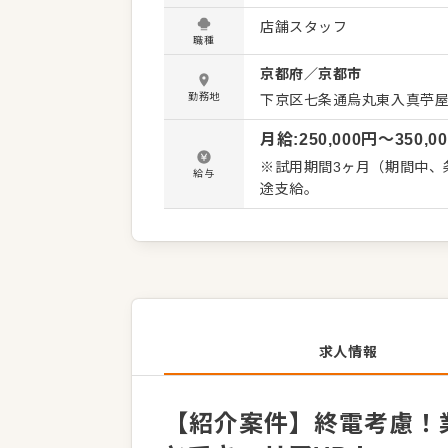
ーも提供するため、幅広いス
店舗スタッフ
ど）、簡単な調理や仕込み
職種
ど、 多岐にわたる業務をお
京都府
／
京都市
築についてのアイデアも大歓
サポート。経験が浅い方も安
勤務地
下京区七条通烏丸東入真苧屋町
理長、SVといった本部職へのキャリアアッ
月給
:
250,000
円〜
350,0
舗の指定が可能です。終電を
開も行っており、将来の夢を
※試用期間3ヶ月（期間中、条
給与
従業員の満足度を大切にし
途支給。
求人情報
【紹介案件】終電考慮！