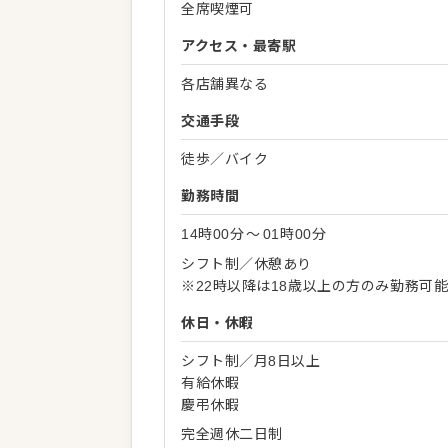
全席喫煙可
アクセス・最寄駅
各店舗異なる
交通手段
徒歩／バイク
勤務時間
14時00分
〜
01時00分
シフト制／休憩あり
※22時以降は18歳以上の方のみ勤務可
休日・休暇
シフト制／月8日以上
有給休暇
慶弔休暇
完全週休二日制