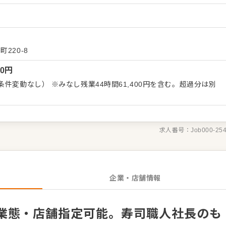
キルを習得できます。 接客全般（ご案内、オーダー、レジ対応な
、仕入れ・在庫管理、まかない作り、アルバイトスタッフの教育な
任せします。 よりよいお店づくりのためのオペレーション改善や構
迎です。 スキルに合わせた業務から始め、先輩スタッフが丁寧に
心して成長できる環境です。 出店予定も豊富で、将来は店長や料
220-8
プも目指せます。 ＜おすすめポイント＞ 業態や店
00
円
考慮した勤務で、プライベートも確保できます。 独立支援やFC展
応援します。 社長が労務環境改善に注力しており、休みも多く、
件変動なし） ※みなし残業44時間61,400円を含む。超過分は別
ています。
求人番号：
Job000-25
企業・店舗情報
業態・店舗指定可能。寿司職人社長のも