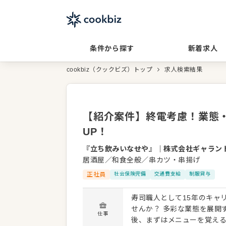
条件から探す
新着求人
cookbiz（クックビズ）トップ
求人検索結果
【紹介案件】終電考慮！業態
UP！
『立ち飲みいなせや』
｜
株式会社ギャラン
居酒屋／和食全般／串カツ・串揚げ
正社員
社会保険完備
交通費支給
制服貸与
寿司職人として15年のキャ
せんか？ 多彩な業態を展開
仕事
後、まずはメニューを覚え