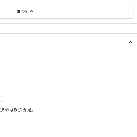
閉じる
し）
。超過分は別途支給。