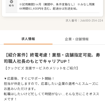
スタッフが丁寧にサポート。経験が浅い方も安心して成長
※試用期間3ヶ月（期間中、条件変動なし） ※みなし残業
給与
できる環境です。 出店予定も豊富で、将来は店長や料理
44時間61,400円を含む。超過分は別途支給。
長、SVといった本部職へのキャリアアップも目指せます。
＜おすすめポイント＞ 業態や店舗の指定が可能です。終電
を考慮した勤務で、プライベートも確保できます。 独立支
求人番号：
Job000-254-224
援やFC展開も行っており、将来の夢を応援します。 社長が
労務環境改善に注力しており、休みも多く、従業員の満足
度を大切にしています。
求人情報
企業・店舗情報
【紹介案件】終電考慮！業態・店舗指定可能。寿
司職人社長のもとでキャリアUP！
【クックビズ 支援サービスのメリットをご紹介】
▼応募後、すぐにサポート開始！
担当が伴走しますので、応募したい企業の選考へとスムーズに
お進みいただけます。
転職はしたいけど忙しくて時間がない…そんな方にこそオスス
メです！