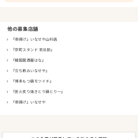
他の募集店舗
『串揚げ』いなせや山科店
『京町スタンド 若旦那』
『韓国居酒屋はな』
『立ち飲みいなせや』
『博多もつ鍋モツイチ』
『炭火炙り焼きとり鍋とり一』
『串揚げ』いなせや