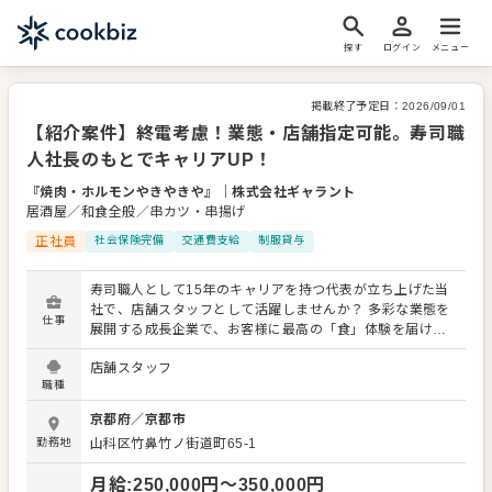
探す
ログイン
メニュー
掲載終了予定日：
2026/09/01
【紹介案件】終電考慮！業態・店舗指定可能。寿司職
人社長のもとでキャリアUP！
『焼肉・ホルモンやきやきや』
｜
株式会社ギャラント
居酒屋／和食全般／串カツ・串揚げ
正社員
社会保険完備
交通費支給
制服貸与
寿司職人として15年のキャリアを持つ代表が立ち上げた当
社で、店舗スタッフとして活躍しませんか？ 多彩な業態を
仕事
展開する成長企業で、お客様に最高の「食」体験を届けま
しょう。 入社後、まずはメニューを覚えることからスター
店舗スタッフ
ト。レギュラーメニューに加え、季節限定メニューも提供
職種
するため、幅広いスキルを習得できます。 接客全般（ご案
内、オーダー、レジ対応など）、簡単な調理や仕込み、仕
京都府
／
京都市
入れ・在庫管理、まかない作り、アルバイトスタッフの教
勤務地
山科区竹鼻竹ノ街道町65-1
育など、 多岐にわたる業務をお任せします。 よりよいお店
づくりのためのオペレーション改善や構築についてのアイ
月給
:
250,000
円〜
350,000
円
デアも大歓迎です。 スキルに合わせた業務から始め、先輩