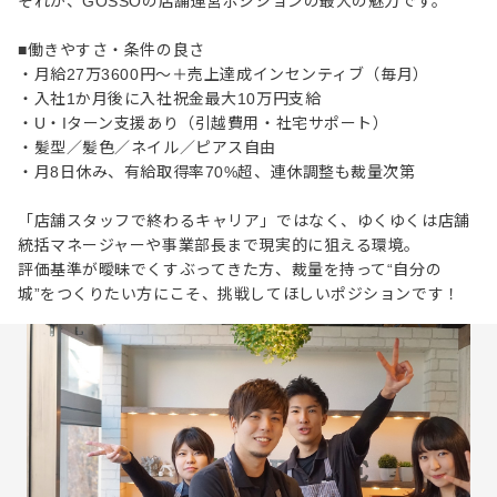
それが、GOSSOの店舗運営ポジションの最大の魅力です。
■働きやすさ・条件の良さ
・月給27万3600円～＋売上達成インセンティブ（毎月）
・入社1か月後に入社祝金最大10万円支給
・U・Iターン支援あり（引越費用・社宅サポート）
・髪型／髪色／ネイル／ピアス自由
・月8日休み、有給取得率70%超、連休調整も裁量次第
「店舗スタッフで終わるキャリア」ではなく、ゆくゆくは店舗
統括マネージャーや事業部長まで現実的に狙える環境。
評価基準が曖昧でくすぶってきた方、裁量を持って“自分の
城”をつくりたい方にこそ、挑戦してほしいポジションです！