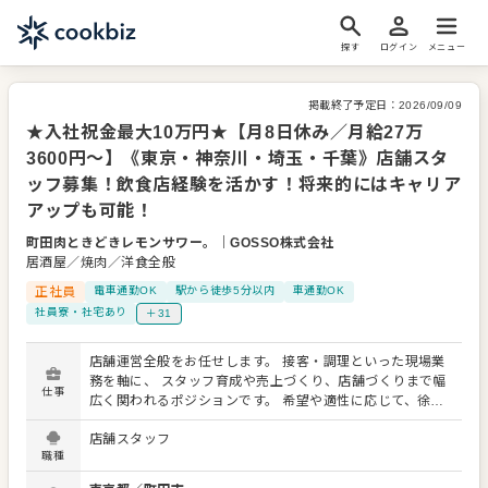
探す
ログイン
メニュー
掲載終了予定日：
2026/09/09
★入社祝金最大10万円★【月8日休み／月給27万
3600円～】《東京・神奈川・埼玉・千葉》店舗スタ
ッフ募集！飲食店経験を活かす！将来的にはキャリア
アップも可能！
町田肉ときどきレモンサワー。
｜
GOSSO株式会社
居酒屋／焼肉／洋食全般
正社員
電車通勤OK
駅から徒歩5分以内
車通勤OK
社員寮・社宅あり
＋31
店舗運営全般をお任せします。 接客・調理といった現場業
務を軸に、 スタッフ育成や売上づくり、店舗づくりまで幅
仕事
広く関われるポジションです。 希望や適性に応じて、徐々
に担当領域を広げていきます。 具体的には… ■店舗営業業
店舗スタッフ
務 ・ホール業務全般（接客、料理提供、会計など） ・キッ
職種
チン業務（仕込み、調理、盛り付け） ・清掃・衛生管理の
徹底 ・お客様の声を活かしたサービス改善 ■店舗運営・マ