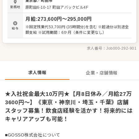
東京都
／
町田市
ネジメント業務 ・アルバイトスタッフの指導、育成 ・シフ
勤務地
原町田6-10-17 町田アバックビル4F
ト管理、人員配置の調整 ・売上管理、発注業務 ・SNS更新
やイベント企画などの店舗プロモーション ・メニュー開
月給
:
273,600
円〜
295,000
円
発、季節限定商品のアイデア出し 現場の声を大切にしなが
ら、 「また来たいと思ってもらえるお店」「働き続けたい
※固定残業代53,700円 (35時間分)を含む ※超過分は別途全
給与
と思える職場」を目指して、 スタッフと一緒に改善と挑戦
額支給 ※試用期間：6か月（条件に変更なし）
を重ねていきます。
求人番号：
Job000-292-901
求人情報
企業・店舗情報
★入社祝金最大10万円★【月8日休み／月給27万
3600円～】《東京・神奈川・埼玉・千葉》店舗
スタッフ募集！飲食店経験を活かす！将来的には
キャリアアップも可能！
■GOSSO株式会社について