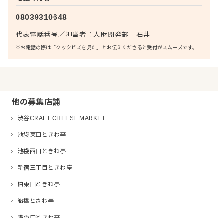
08039310648
代表電話番号
／
担当者：
人財開発部 石井
※お電話の際は「クックビズを見た」とお伝えくださると受付がスムーズです。
他の募集店舗
渋谷CRAFT CHEESE MARKET
池袋東口ときわ亭
池袋西口ときわ亭
新宿三丁目ときわ亭
柏東口ときわ亭
船橋ときわ亭
溝の口ときわ亭