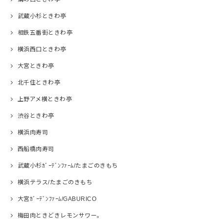
武蔵小杉ときわ亭
相鉄五番街ときわ亭
横浜西口ときわ亭
大宮ときわ亭
北千住ときわ亭
上野アメ横ときわ亭
渋谷ときわ亭
横浜肉寿司
西船橋肉寿司
武蔵小杉ｶﾞｰﾃﾞﾝﾌｧｰﾑ/たまごのきもち
横浜テラス/たまごのきもち
大宮ｶﾞｰﾃﾞﾝﾌｧｰﾑ/GABURICO
梅田肉ときどきレモンサワー。