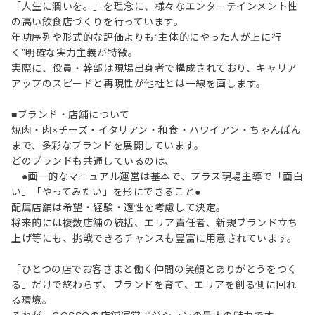
「人生に潤いを。」を理念に、様々なエンターテインメント性
の高い飲食店づくりを行っています。
年功序列や形式的な評価よりも“主体的にやった人が上に行
く”明確な実力主義が特徴。
実際に、役員・幹部は現場出身者で構成されており、キャリア
アップのスピードと再現性が他社とは一線を画します。
■ブランド・店舗について
焼肉・肉×チーズ・イタリアン・和食・ハワイアン・ちゃんぽん
まで、多彩なブランドを展開しています。
どのブランドも共通しているのは、
●画一的なマニュアル運営は基本で、プラス現場主導で「面白
い」「やってみたい」を形にできること●
配属店舗は希望・経験・適性を考慮して決定。
将来的には複数店舗の統括、エリア責任者、新規ブランド立ち
上げ等にも、挑戦できるチャンスも豊富に用意されています。
「ひとつの店でお客さまと働く仲間の笑顔とありがとうをつく
る」だけで終わらず、ブランドを育て、エリアを創る側に回れ
る環境。