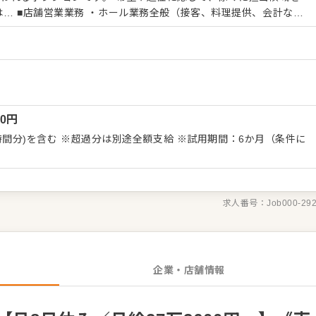
み、調理、盛り付け） ・清掃・衛生管理の徹底 ・お客様の声を活
売上管理、発注業務 ・SNS更新やイベント企画などの店舗プロモー
出し 現場の声を大切にしながら、 「また来
「働き続けたいと思える職場」を目指して、 スタッフと一緒に改
。
00
円
を含む ※超過分は別途全額支給 ※試用期間：6か月（条件に
求人番号：
Job000-29
企業・店舗情報