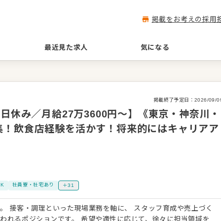
掲載をお考えの採用
最近見た求人
気になる
掲載終了予定日：
2026/09/0
日休み／月給27万3600円～】《東京・神奈川・
集！飲食店経験を活かす！将来的にはキャリアア
K
社員寮・社宅あり
＋31
や売上づく
われるポジションです。 希望や適性に応じて、徐々に担当領域を