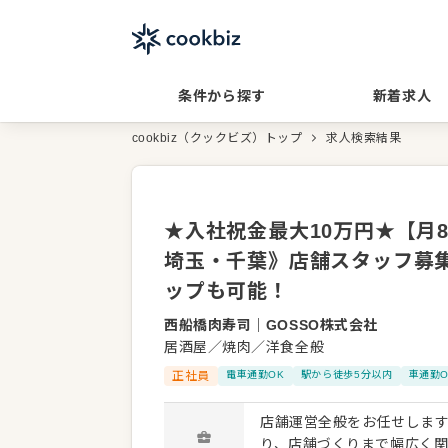
条件から探す
新着求人
cookbiz（クックビズ）トップ
求人検索結果
★入社祝金最大10万円★【月8
埼玉・千葉》店舗スタッフ募
ップも可能！
西船橋肉寿司
｜
GOSSO株式会社
居酒屋／焼肉／洋食全般
正社員
電車通勤OK
駅から徒歩5分以内
車通勤O
店舗運営全般をお任せします。 接客・調理といった現場業務を軸に、 スタッフ育成
り、店舗づくりまで幅広く関