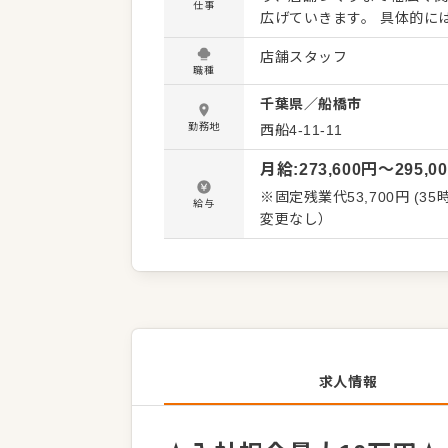
仕事
広げていきます。 具体的には… ■店舗営業業務 ・ホール業務全般（接客、料理提供、会計な
ど） ・キッチン業務（仕込
店舗スタッフ
かしたサービス改善 ■店舗運営・マネジメント業務 ・アルバイトスタッフの指導、育成 ・シフ
職種
ト管理、人員配置の調整 ・
千葉県
／
船橋市
ション ・メニュー開発、季節限定商品のアイデア
たいと思ってもらえるお店」
勤務地
西船4-11-11
善と挑戦を重ねていきます
月給
:
273,600
円〜
295,0
※固定残業代53,700円 (35時間分)
給与
変更なし）
求人情報