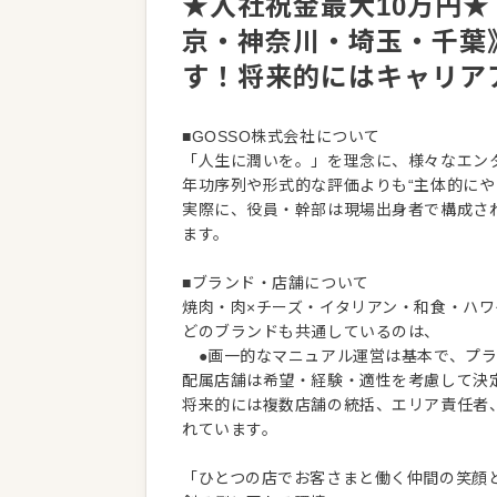
★入社祝金最大10万円★
京・神奈川・埼玉・千葉
す！将来的にはキャリア
■GOSSO株式会社について
「人生に潤いを。」を理念に、様々なエン
年功序列や形式的な評価よりも“主体的にや
実際に、役員・幹部は現場出身者で構成さ
ます。
■ブランド・店舗について
焼肉・肉×チーズ・イタリアン・和食・ハ
どのブランドも共通しているのは、
●画一的なマニュアル運営は基本で、プラ
配属店舗は希望・経験・適性を考慮して決
将来的には複数店舗の統括、エリア責任者
れています。
「ひとつの店でお客さまと働く仲間の笑顔