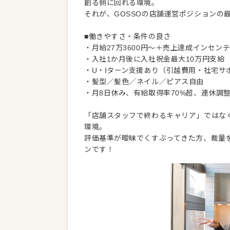
創る側に回れる環境。
それが、GOSSOの店舗運営ポジションの
■働きやすさ・条件の良さ
・月給27万3600円～＋売上達成インセン
・入社1か月後に入社祝金最大10万円支給
・U・Iターン支援あり（引越費用・社宅サ
・髪型／髪色／ネイル／ピアス自由
・月8日休み、有給取得率70%超、連休調
「店舗スタッフで終わるキャリア」ではな
環境。
評価基準が曖昧でくすぶってきた方、裁量を
ンです！