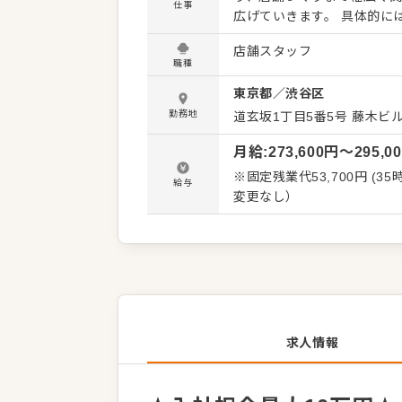
仕事
広げていきます。 具体的には… ■店舗営業業務 ・ホール業務全般（接客、料理提供、会計な
ど） ・キッチン業務（仕込
店舗スタッフ
かしたサービス改善 ■店舗運営・マネジメント業務 ・アルバイトスタッフの指導、育成 ・シフ
職種
ト管理、人員配置の調整 ・
東京都
／
渋谷区
ション ・メニュー開発、季節限定商品のアイデア
たいと思ってもらえるお店」
勤務地
道玄坂1丁目5番5号 藤木ビル
善と挑戦を重ねていきます
月給
:
273,600
円〜
295,0
※固定残業代53,700円 (35時間分)
給与
変更なし）
求人情報