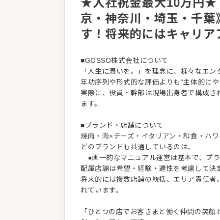
★入社祝金最大10万円★
京・神奈川・埼玉・千葉
す！将来的にはキャリア
■GOSSO株式会社について
「人生に潤いを。」を理念に、様々なエン
年功序列や形式的な評価よりも“主体的にや
実際に、役員・幹部は現場出身者で構成さ
ます。
■ブランド・店舗について
焼肉・肉×チーズ・イタリアン・和食・ハ
どのブランドも共通しているのは、
●画一的なマニュアル運営は基本で、プラ
配属店舗は希望・経験・適性を考慮して決
将来的には複数店舗の統括、エリア責任者
れています。
「ひとつの店でお客さまと働く仲間の笑顔