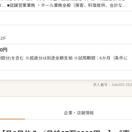
み、調理、盛り付け） ・清掃・衛生管理の徹底 ・お客様の声を活
売上管理、発注業務 ・SNS更新やイベント企画などの店舗プロモー
出し 現場の声を大切にしながら、 「また来
「働き続けたいと思える職場」を目指して、 スタッフと一緒に改
2F
。
00
円
を含む ※超過分は別途全額支給 ※試用期間：6か月（条件に
求人番号：
Job000-29
企業・店舗情報