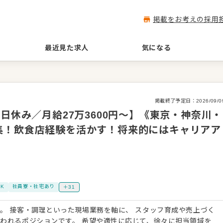
掲載をお考えの採用
最近見た求人
気になる
掲載終了予定日：
2026/09/0
日休み／月給27万3600円～】《東京・神奈川・
集！飲食店経験を活かす！将来的にはキャリアア
K
社員寮・社宅あり
＋31
や売上づく
われるポジションです。 希望や適性に応じて、徐々に担当領域を