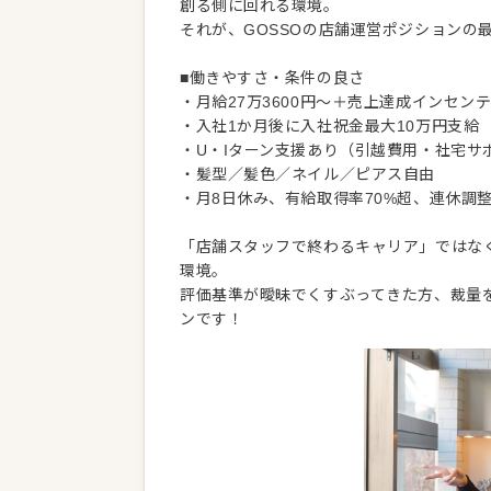
創る側に回れる環境。
それが、GOSSOの店舗運営ポジションの
■働きやすさ・条件の良さ
・月給27万3600円～＋売上達成インセン
・入社1か月後に入社祝金最大10万円支給
・U・Iターン支援あり（引越費用・社宅サ
・髪型／髪色／ネイル／ピアス自由
・月8日休み、有給取得率70%超、連休調
「店舗スタッフで終わるキャリア」ではな
環境。
評価基準が曖昧でくすぶってきた方、裁量を
ンです！