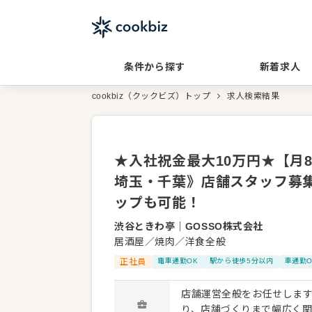
条件から探す
新着求人
cookbiz（クックビズ）トップ
求人検索結果
★入社祝金最大10万円★【月8
埼玉・千葉》店舗スタッフ募
ップも可能！
渋谷ときわ亭
｜
GOSSO株式会社
居酒屋／焼肉／洋食全般
正社員
電車通勤OK
駅から徒歩5分以内
車通勤O
店舗運営全般をお任せします。 接客・調理といった現場業務を軸に、 スタッフ育成
り、店舗づくりまで幅広く関