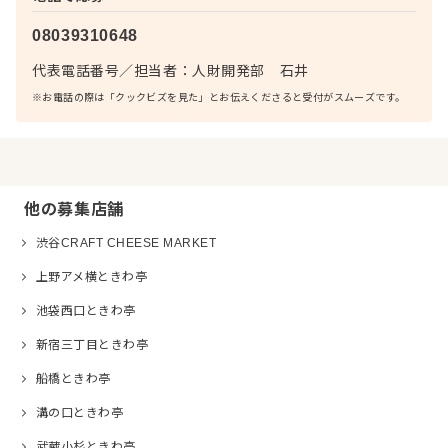
08039310648
代表電話番号
／
担当者：
人財開発部 石井
※お電話の際は「クックビズを見た」とお伝えくださると受付がスムーズです。
他の募集店舗
渋谷CRAFT CHEESE MARKET
上野アメ横ときわ亭
池袋西口ときわ亭
新宿三丁目ときわ亭
船橋ときわ亭
溝の口ときわ亭
武蔵小杉ときわ亭