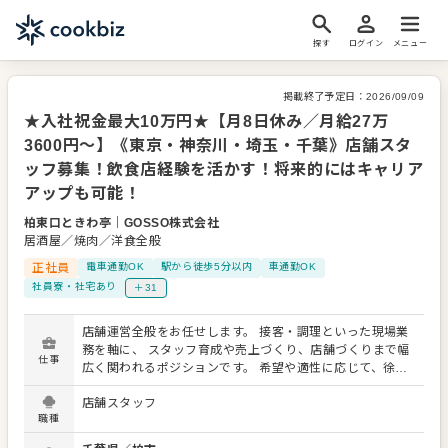
探す
ログイン
メニュー
掲載終了予定日：
2026/09/09
★入社祝金最大10万円★【月8日休み／月給27万
3600円～】《東京・神奈川・埼玉・千葉》店舗スタ
ッフ募集！飲食店経験を活かす！将来的にはキャリア
アップも可能！
柏東口ときわ亭
｜
GOSSO株式会社
居酒屋／焼肉／洋食全般
正社員
電車通勤OK
駅から徒歩5分以内
車通勤OK
社員寮・社宅あり
＋31
店舗運営全般をお任せします。 接客・調理といった現場業
務を軸に、 スタッフ育成や売上づくり、店舗づくりまで幅
仕事
広く関われるポジションです。 希望や適性に応じて、徐々
に担当領域を広げていきます。 具体的には… ■店舗営業業
店舗スタッフ
務 ・ホール業務全般（接客、料理提供、会計など） ・キッ
職種
チン業務（仕込み、調理、盛り付け） ・清掃・衛生管理の
徹底 ・お客様の声を活かしたサービス改善 ■店舗運営・マ