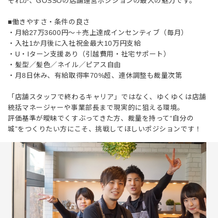
それが、GOSSOの店舗運営ポジションの最大の魅力です。
■働きやすさ・条件の良さ
・月給27万3600円～＋売上達成インセンティブ（毎月）
・入社1か月後に入社祝金最大10万円支給
・U・Iターン支援あり（引越費用・社宅サポート）
・髪型／髪色／ネイル／ピアス自由
・月8日休み、有給取得率70%超、連休調整も裁量次第
「店舗スタッフで終わるキャリア」ではなく、ゆくゆくは店舗
統括マネージャーや事業部長まで現実的に狙える環境。
評価基準が曖昧でくすぶってきた方、裁量を持って“自分の
城”をつくりたい方にこそ、挑戦してほしいポジションです！