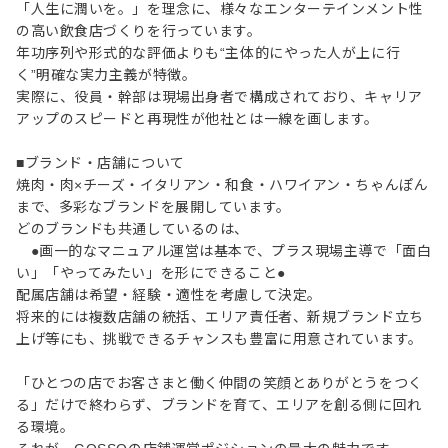
「人生に潤いを。」を理念に、様々なエンターテインメント性
の高い飲食店づくりを行っています。
年功序列や形式的な評価よりも“主体的にやった人が上に行
く”明確な実力主義が特徴。
実際に、役員・幹部は現場出身者で構成されており、キャリア
アップのスピードと再現性が他社とは一線を画します。
■ブランド・店舗について
焼肉・肉×チーズ・イタリアン・和食・ハワイアン・ちゃんぽん
まで、多彩なブランドを展開しています。
どのブランドも共通しているのは、
●画一的なマニュアル運営は基本で、プラス現場主導で「面白
い」「やってみたい」を形にできること●
配属店舗は希望・経験・適性を考慮して決定。
将来的には複数店舗の統括、エリア責任者、新規ブランド立ち
上げ等にも、挑戦できるチャンスも豊富に用意されています。
「ひとつの店でお客さまと働く仲間の笑顔とありがとうをつく
る」だけで終わらず、ブランドを育て、エリアを創る側に回れ
る環境。