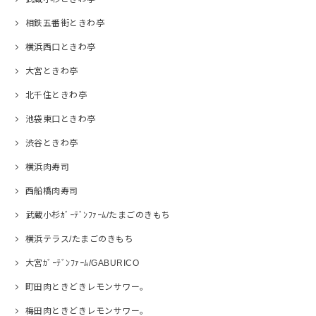
相鉄五番街ときわ亭
横浜西口ときわ亭
大宮ときわ亭
北千住ときわ亭
池袋東口ときわ亭
渋谷ときわ亭
横浜肉寿司
西船橋肉寿司
武蔵小杉ｶﾞｰﾃﾞﾝﾌｧｰﾑ/たまごのきもち
横浜テラス/たまごのきもち
大宮ｶﾞｰﾃﾞﾝﾌｧｰﾑ/GABURICO
町田肉ときどきレモンサワー。
梅田肉ときどきレモンサワー。