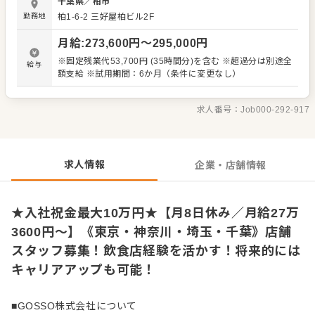
千葉県
／
柏市
ネジメント業務 ・アルバイトスタッフの指導、育成 ・シフ
勤務地
柏1-6-2 三好屋柏ビル2F
ト管理、人員配置の調整 ・売上管理、発注業務 ・SNS更新
やイベント企画などの店舗プロモーション ・メニュー開
月給
:
273,600
円〜
295,000
円
発、季節限定商品のアイデア出し 現場の声を大切にしなが
ら、 「また来たいと思ってもらえるお店」「働き続けたい
※固定残業代53,700円 (35時間分)を含む ※超過分は別途全
給与
と思える職場」を目指して、 スタッフと一緒に改善と挑戦
額支給 ※試用期間：6か月（条件に変更なし）
を重ねていきます。
求人番号：
Job000-292-917
求人情報
企業・店舗情報
★入社祝金最大10万円★【月8日休み／月給27万
3600円～】《東京・神奈川・埼玉・千葉》店舗
スタッフ募集！飲食店経験を活かす！将来的には
キャリアアップも可能！
■GOSSO株式会社について