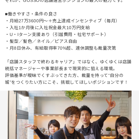
それが、GOSSOの店舗運営ポジションの最大の魅力です。
■働きやすさ・条件の良さ
・月給27万3600円～＋売上達成インセンティブ（毎月）
・入社1か月後に入社祝金最大10万円支給
・U・Iターン支援あり（引越費用・社宅サポート）
・髪型／髪色／ネイル／ピアス自由
・月8日休み、有給取得率70%超、連休調整も裁量次第
「店舗スタッフで終わるキャリア」ではなく、ゆくゆくは店舗
統括マネージャーや事業部長まで現実的に狙える環境。
評価基準が曖昧でくすぶってきた方、裁量を持って“自分の
城”をつくりたい方にこそ、挑戦してほしいポジションです！