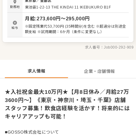
東京都
／
豊島区
ネジメント業務 ・アルバイトスタッフの指導、育成 ・シフ
勤務地
東池袋1-22-13 THE KINDAI 11 IKEBUKURO B1F
ト管理、人員配置の調整 ・売上管理、発注業務 ・SNS更新
やイベント企画などの店舗プロモーション ・メニュー開
月給
:
273,600
円〜
295,000
円
発、季節限定商品のアイデア出し 現場の声を大切にしなが
ら、 「また来たいと思ってもらえるお店」「働き続けたい
※固定残業代53,700円 (35時間分)を含む ※超過分は別途全
給与
と思える職場」を目指して、 スタッフと一緒に改善と挑戦
額支給 ※試用期間：6か月（条件に変更なし）
を重ねていきます。
求人番号：
Job000-292-909
求人情報
企業・店舗情報
★入社祝金最大10万円★【月8日休み／月給27万
3600円～】《東京・神奈川・埼玉・千葉》店舗
スタッフ募集！飲食店経験を活かす！将来的には
キャリアアップも可能！
■GOSSO株式会社について