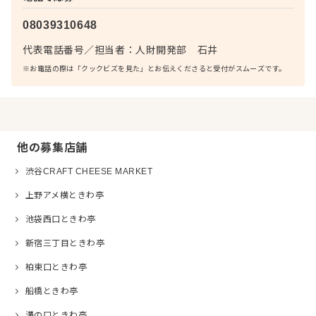
08039310648
代表電話番号
／
担当者：
人財開発部 石井
※お電話の際は「クックビズを見た」とお伝えくださると受付がスムーズです。
他の募集店舗
渋谷CRAFT CHEESE MARKET
上野アメ横ときわ亭
池袋西口ときわ亭
新宿三丁目ときわ亭
柏東口ときわ亭
船橋ときわ亭
溝の口ときわ亭