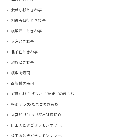
武蔵小杉ときわ亭
相鉄五番街ときわ亭
横浜西口ときわ亭
大宮ときわ亭
北千住ときわ亭
渋谷ときわ亭
横浜肉寿司
西船橋肉寿司
武蔵小杉ｶﾞｰﾃﾞﾝﾌｧｰﾑ/たまごのきもち
横浜テラス/たまごのきもち
大宮ｶﾞｰﾃﾞﾝﾌｧｰﾑ/GABURICO
町田肉ときどきレモンサワー。
梅田肉ときどきレモンサワー。