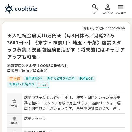
探す
ログイン
メニュー
掲載終了予定日：
2026/09/09
★入社祝金最大10万円★【月8日休み／月給27万
3600円～】《東京・神奈川・埼玉・千葉》店舗スタ
ッフ募集！飲食店経験を活かす！将来的にはキャリア
アップも可能！
池袋東口ときわ亭
｜
GOSSO株式会社
居酒屋／焼肉／洋食全般
正社員
電車通勤OK
駅から徒歩5分以内
車通勤OK
社員寮・社宅あり
＋31
店舗運営全般をお任せします。 接客・調理といった現場業
務を軸に、 スタッフ育成や売上づくり、店舗づくりまで幅
仕事
広く関われるポジションです。 希望や適性に応じて、徐々
に担当領域を広げていきます。 具体的には… ■店舗営業業
店舗スタッフ
務 ・ホール業務全般（接客、料理提供、会計など） ・キッ
職種
チン業務（仕込み、調理、盛り付け） ・清掃・衛生管理の
徹底 ・お客様の声を活かしたサービス改善 ■店舗運営・マ