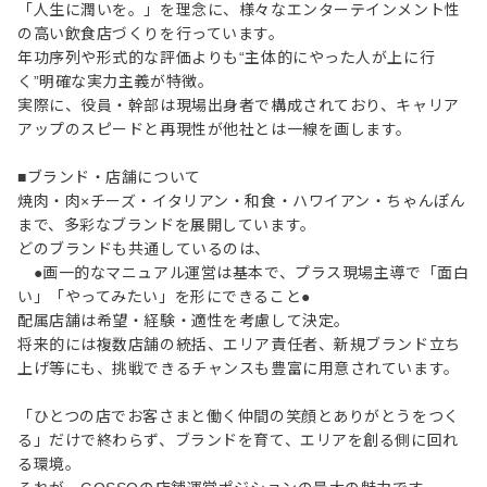
「人生に潤いを。」を理念に、様々なエンターテインメント性
の高い飲食店づくりを行っています。
年功序列や形式的な評価よりも“主体的にやった人が上に行
く”明確な実力主義が特徴。
実際に、役員・幹部は現場出身者で構成されており、キャリア
アップのスピードと再現性が他社とは一線を画します。
■ブランド・店舗について
焼肉・肉×チーズ・イタリアン・和食・ハワイアン・ちゃんぽん
まで、多彩なブランドを展開しています。
どのブランドも共通しているのは、
●画一的なマニュアル運営は基本で、プラス現場主導で「面白
い」「やってみたい」を形にできること●
配属店舗は希望・経験・適性を考慮して決定。
将来的には複数店舗の統括、エリア責任者、新規ブランド立ち
上げ等にも、挑戦できるチャンスも豊富に用意されています。
「ひとつの店でお客さまと働く仲間の笑顔とありがとうをつく
る」だけで終わらず、ブランドを育て、エリアを創る側に回れ
る環境。