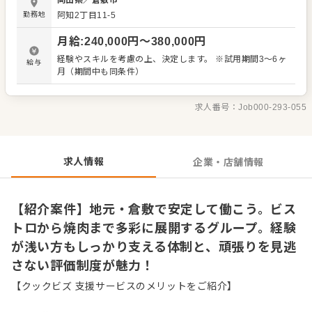
岡山県
／
倉敷市
戦 ・お客様の「気配」を察した、心配りのあるおもてなし
勤務地
阿知2丁目11-5
基本方針は「失敗を恐れず、自由にやってみること」。あ
なたの意見を否定することはありません。現場で気づいた
月給
:
240,000
円〜
380,000
円
アイデアはどんどん取り入れていく方針です。 【充実の待
遇・制度】 ・各種手当や賞与（寸志）で日々の努力を還元
経験やスキルを考慮の上、決定します。 ※試用期間3～6ヶ
給与
・個々のスキルに合わせた丁寧なステップアップ支援 ・将
月（期間中も同条件）
来の店長候補として、店舗運営を学べる環境 現在活躍中の
スタッフも、多くが未経験からのスタートでした。まずは
笑顔でお客様をお迎えすることから始めましょう。飲食業
求人番号：
Job000-293-055
の魅力を再発見できる職場で、あなた自身の可能性を広げ
てみませんか。ゆくゆくは店長として活躍したいという夢
も、全力で応援いたします。
求人情報
企業・店舗情報
【紹介案件】地元・倉敷で安定して働こう。ビス
トロから焼肉まで多彩に展開するグループ。経験
が浅い方もしっかり支える体制と、頑張りを見逃
さない評価制度が魅力！
【クックビズ 支援サービスのメリットをご紹介】