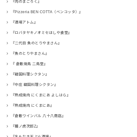
『肉のまごろく』
『Pizzeria BEN COTTA（ベンコッタ）』
『酒場アトム』
『ロバタヤキノオミセほしや食堂』
『二代目 魚のとりやまさん』
『魚のとりやまさん』
『 倉敷焼鳥 二鳥堂』
『韓国料理シクタン』
『中庄 韓国料理シクタン』
『熟成焼肉 にくまにあ よしはら』
『熟成焼肉 にくまにあ』
『倉敷ワインバル 八十八商店』
『麺ノ虎次郎Z』
『名もなき天ぷら酒場』