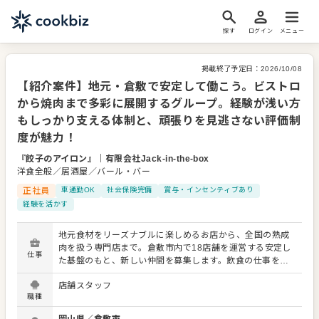
探す
ログイン
メニュー
掲載終了予定日：
2026/10/08
【紹介案件】地元・倉敷で安定して働こう。ビストロ
から焼肉まで多彩に展開するグループ。経験が浅い方
もしっかり支える体制と、頑張りを見逃さない評価制
度が魅力！
『餃子のアイロン』
｜
有限会社Jack-in-the-box
洋食全般／居酒屋／バール・バー
正社員
車通勤OK
社会保険完備
賞与・インセンティブあり
経験を活かす
地元食材をリーズナブルに楽しめるお店から、全国の熟成
肉を扱う専門店まで。倉敷市内で18店舗を運営する安定し
仕事
た基盤のもと、新しい仲間を募集します。飲食の仕事を通
じて、働く喜びを感じてほしい。そんな想いから、一人ひ
店舗スタッフ
とりに寄り添った環境を整えています。 【募集職種：調
職種
理・サービス】 ・まずは簡単な調理補助や接客からスター
ト ・経験を積んだ後は、こだわりのオリジナル調理にも挑