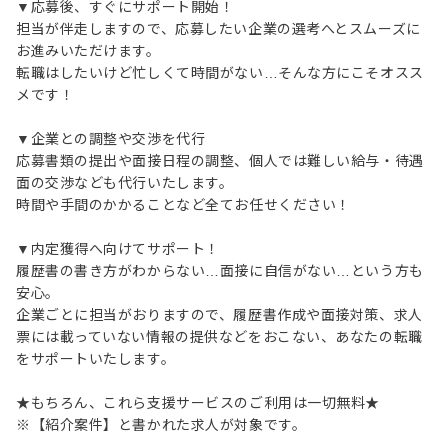
▼応募後、すぐにサポート開始！
担当が伴走しますので、応募したい企業の選考へとスムーズに
お進みいただけます。
転職はしたいけど忙しくて時間がない…そんな方にこそオスス
メです！
▼企業との調整や交渉を代行
応募書類の提出や面接日程の調整、個人では難しい給与・待遇
面の交渉なども代行いたします。
時間や手間のかかることなど全てお任せください！
▼内定獲得へ向けてサポート！
履歴書の書き方がわからない…面接に自信がない…という方も
安心。
企業ごとに担当がおりますので、履歴書作成や面接対策、求人
票には載っていない情報の提供などをおこない、あなたの転職
をサポートいたします。
★もちろん、これら支援サービスのご利用は一切無料★
※【紹介案件】と書かれた求人が対象です。