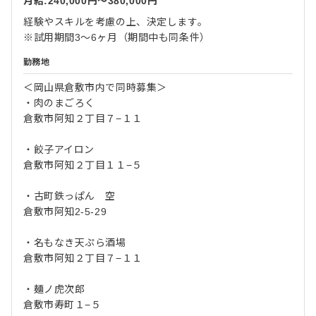
月給:240,000円〜380,000円
経験やスキルを考慮の上、決定します。
※試用期間3～6ヶ月（期間中も同条件）
勤務地
＜岡山県倉敷市内で同時募集＞
・肉のまごろく
倉敷市阿知２丁目７−１１
・餃子アイロン
倉敷市阿知２丁目１１−５
・古町鉄っぱん 空
倉敷市阿知2-5-29
・名もなき天ぷら酒場
倉敷市阿知２丁目７−１１
・麺ノ虎次郎
倉敷市寿町１−５