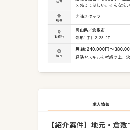
仕事
を感じてほしい。そんな想いか
種：調理・サービス】 ・ま
店舗スタッフ
わりのオリジナル調理にも挑戦
職種
針は「失敗を恐れず、自由
岡山県
／
倉敷市
現場で気づいたアイデアはどんどん取り入れ
当や賞与（寸志）で日々の努
勤務地
鶴形1丁目2-28
2F
将来の店長候補として、店舗運営を学べる環境 現在活躍
月給
:
240,000
円〜
380,0
スタートでした。まずは笑
発見できる職場で、あなた
給与
経験やスキルを考慮の上、決
いという夢も、全力で応援
求人情報
【紹介案件】地元・倉敷