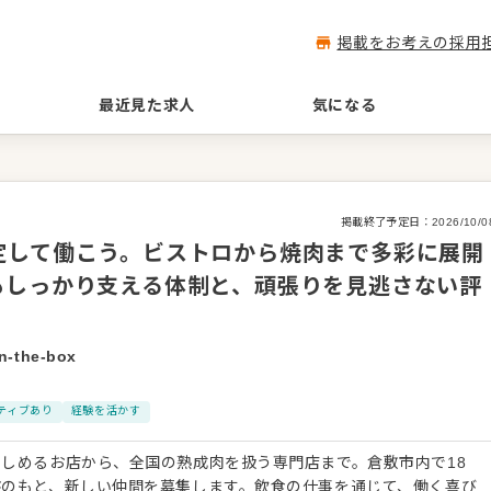
掲載をお考えの採用
最近見た求人
気になる
掲載終了予定日：
2026/10/0
定して働こう。ビストロから焼肉まで多彩に展開
もしっかり支える体制と、頑張りを見逃さない評
-the-box
ティブあり
経験を活かす
しめるお店から、全国の熟成肉を扱う専門店まで。倉敷市内で18
盤のもと、新しい仲間を募集します。飲食の仕事を通じて、働く喜び