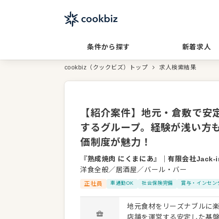
条件から探す
新着求人
cookbiz（クックビズ）トップ
求人検索結果
【紹介案件】地元・倉敷で安
するグループ。経験が浅い方
価制度が魅力！
『熟成焼肉 にくまにあ』
｜
有限会社Jack-in
洋食全般／居酒屋／バール・バー
正社員
車通勤OK
社会保険完備
賞与・インセン
地元食材をリーズナブルに楽
店舗を運営する安定した基