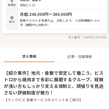
岡山県
／
倉敷市
戦 ・お客様の「気配」を察した、心配りのあるおもてなし
勤務地
阿知2-2-15
基本方針は「失敗を恐れず、自由にやってみること」。あ
なたの意見を否定することはありません。現場で気づいた
月給
:
240,000
円〜
380,000
円
アイデアはどんどん取り入れていく方針です。 【充実の待
遇・制度】 ・各種手当や賞与（寸志）で日々の努力を還元
経験やスキルを考慮の上、決定します。 ※試用期間3～6ヶ
給与
・個々のスキルに合わせた丁寧なステップアップ支援 ・将
月（期間中も同条件）
来の店長候補として、店舗運営を学べる環境 現在活躍中の
スタッフも、多くが未経験からのスタートでした。まずは
笑顔でお客様をお迎えすることから始めましょう。飲食業
求人番号：
Job000-293-065
の魅力を再発見できる職場で、あなた自身の可能性を広げ
てみませんか。ゆくゆくは店長として活躍したいという夢
も、全力で応援いたします。
求人情報
企業・店舗情報
【紹介案件】地元・倉敷で安定して働こう。ビス
トロから焼肉まで多彩に展開するグループ。経験
が浅い方もしっかり支える体制と、頑張りを見逃
さない評価制度が魅力！
【クックビズ 支援サービスのメリットをご紹介】