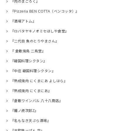
『肉のまごろく』
『Pizzeria BEN COTTA（ベンコッタ）』
『酒場アトム』
『ロバタヤキノオミセほしや食堂』
『二代目 魚のとりやまさん』
『 倉敷焼鳥 二鳥堂』
『韓国料理シクタン』
『中庄 韓国料理シクタン』
『熟成焼肉 にくまにあ よしはら』
『熟成焼肉 にくまにあ』
『倉敷ワインバル 八十八商店』
『麺ノ虎次郎Z』
『名もなき天ぷら酒場』
『古町鉄っぱん 空』