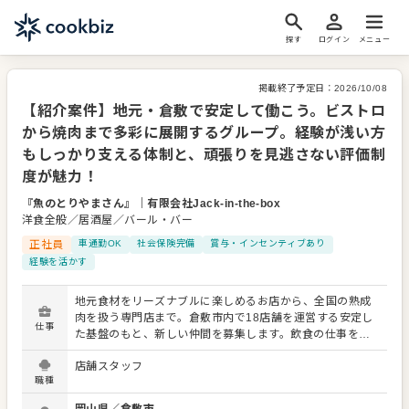
探す
ログイン
メニュー
掲載終了予定日：
2026/10/08
【紹介案件】地元・倉敷で安定して働こう。ビストロ
から焼肉まで多彩に展開するグループ。経験が浅い方
もしっかり支える体制と、頑張りを見逃さない評価制
度が魅力！
『魚のとりやまさん』
｜
有限会社Jack-in-the-box
洋食全般／居酒屋／バール・バー
正社員
車通勤OK
社会保険完備
賞与・インセンティブあり
経験を活かす
地元食材をリーズナブルに楽しめるお店から、全国の熟成
肉を扱う専門店まで。倉敷市内で18店舗を運営する安定し
仕事
た基盤のもと、新しい仲間を募集します。飲食の仕事を通
じて、働く喜びを感じてほしい。そんな想いから、一人ひ
店舗スタッフ
とりに寄り添った環境を整えています。 【募集職種：調
職種
理・サービス】 ・まずは簡単な調理補助や接客からスター
ト ・経験を積んだ後は、こだわりのオリジナル調理にも挑