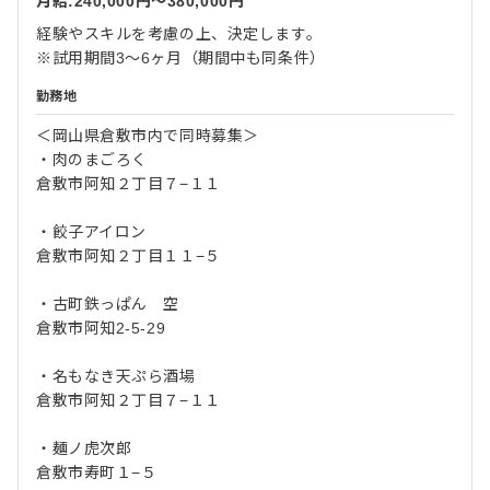
月給:240,000円〜380,000円
経験やスキルを考慮の上、決定します。
※試用期間3～6ヶ月（期間中も同条件）
勤務地
＜岡山県倉敷市内で同時募集＞
・肉のまごろく
倉敷市阿知２丁目７−１１
・餃子アイロン
倉敷市阿知２丁目１１−５
・古町鉄っぱん 空
倉敷市阿知2-5-29
・名もなき天ぷら酒場
倉敷市阿知２丁目７−１１
・麺ノ虎次郎
倉敷市寿町１−５