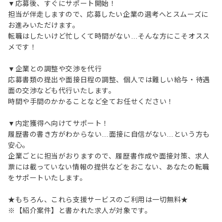
▼応募後、すぐにサポート開始！
担当が伴走しますので、応募したい企業の選考へとスムーズに
お進みいただけます。
転職はしたいけど忙しくて時間がない…そんな方にこそオスス
メです！
▼企業との調整や交渉を代行
応募書類の提出や面接日程の調整、個人では難しい給与・待遇
面の交渉なども代行いたします。
時間や手間のかかることなど全てお任せください！
▼内定獲得へ向けてサポート！
履歴書の書き方がわからない…面接に自信がない…という方も
安心。
企業ごとに担当がおりますので、履歴書作成や面接対策、求人
票には載っていない情報の提供などをおこない、あなたの転職
をサポートいたします。
★もちろん、これら支援サービスのご利用は一切無料★
※【紹介案件】と書かれた求人が対象です。