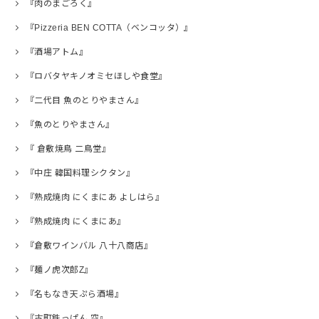
『肉のまごろく』
『Pizzeria BEN COTTA（ベンコッタ）』
『酒場アトム』
『ロバタヤキノオミセほしや食堂』
『二代目 魚のとりやまさん』
『魚のとりやまさん』
『 倉敷焼鳥 二鳥堂』
『中庄 韓国料理シクタン』
『熟成焼肉 にくまにあ よしはら』
『熟成焼肉 にくまにあ』
『倉敷ワインバル 八十八商店』
『麺ノ虎次郎Z』
『名もなき天ぷら酒場』
『古町鉄っぱん 空』