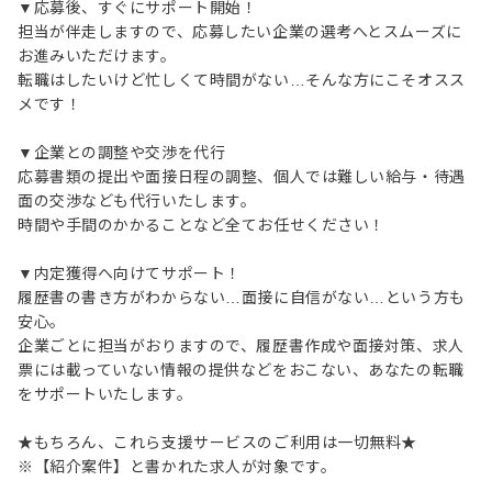
▼応募後、すぐにサポート開始！
担当が伴走しますので、応募したい企業の選考へとスムーズに
お進みいただけます。
転職はしたいけど忙しくて時間がない…そんな方にこそオスス
メです！
▼企業との調整や交渉を代行
応募書類の提出や面接日程の調整、個人では難しい給与・待遇
面の交渉なども代行いたします。
時間や手間のかかることなど全てお任せください！
▼内定獲得へ向けてサポート！
履歴書の書き方がわからない…面接に自信がない…という方も
安心。
企業ごとに担当がおりますので、履歴書作成や面接対策、求人
票には載っていない情報の提供などをおこない、あなたの転職
をサポートいたします。
★もちろん、これら支援サービスのご利用は一切無料★
※【紹介案件】と書かれた求人が対象です。