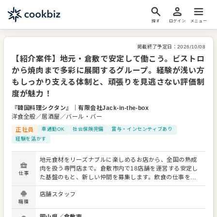
探す
ログイン
メニュー
掲載終了予定日：
2026/10/08
【紹介案件】地元・倉敷で安定して働こう。ビストロ
から焼肉まで多彩に展開するグループ。経験が浅い方
もしっかり支える体制と、頑張りを見逃さない評価制
度が魅力！
『韓国料理シクタン』
｜
有限会社Jack-in-the-box
洋食全般／居酒屋／バール・バー
正社員
車通勤OK
社会保険完備
賞与・インセンティブあり
経験を活かす
地元食材をリーズナブルに楽しめるお店から、全国の熟成
肉を扱う専門店まで。倉敷市内で18店舗を運営する安定し
仕事
た基盤のもと、新しい仲間を募集します。飲食の仕事を通
じて、働く喜びを感じてほしい。そんな想いから、一人ひ
店舗スタッフ
とりに寄り添った環境を整えています。 【募集職種：調
職種
理・サービス】 ・まずは簡単な調理補助や接客からスター
ト ・経験を積んだ後は、こだわりのオリジナル調理にも挑