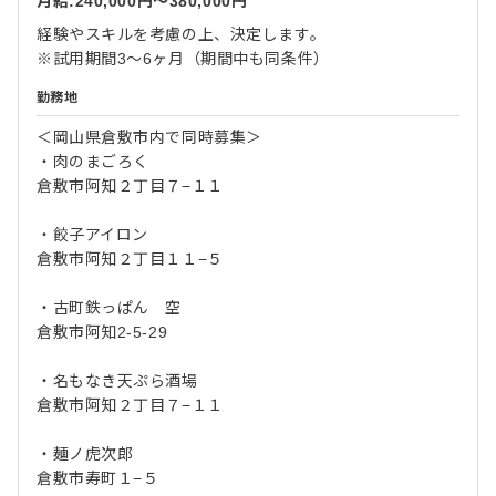
月給:240,000円〜380,000円
経験やスキルを考慮の上、決定します。
※試用期間3～6ヶ月（期間中も同条件）
勤務地
＜岡山県倉敷市内で同時募集＞
・肉のまごろく
倉敷市阿知２丁目７−１１
・餃子アイロン
倉敷市阿知２丁目１１−５
・古町鉄っぱん 空
倉敷市阿知2-5-29
・名もなき天ぷら酒場
倉敷市阿知２丁目７−１１
・麺ノ虎次郎
倉敷市寿町１−５