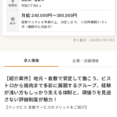
岡山県
／
倉敷市
戦 ・お客様の「気配」を察した、心配りのあるおもてなし
勤務地
阿知3丁目9-1
基本方針は「失敗を恐れず、自由にやってみること」。あ
なたの意見を否定することはありません。現場で気づいた
月給
:
240,000
円〜
380,000
円
アイデアはどんどん取り入れていく方針です。 【充実の待
遇・制度】 ・各種手当や賞与（寸志）で日々の努力を還元
経験やスキルを考慮の上、決定します。 ※試用期間3～6ヶ
給与
・個々のスキルに合わせた丁寧なステップアップ支援 ・将
月（期間中も同条件）
来の店長候補として、店舗運営を学べる環境 現在活躍中の
スタッフも、多くが未経験からのスタートでした。まずは
笑顔でお客様をお迎えすることから始めましょう。飲食業
求人番号：
Job000-293-063
の魅力を再発見できる職場で、あなた自身の可能性を広げ
てみませんか。ゆくゆくは店長として活躍したいという夢
も、全力で応援いたします。
求人情報
企業・店舗情報
【紹介案件】地元・倉敷で安定して働こう。ビス
トロから焼肉まで多彩に展開するグループ。経験
が浅い方もしっかり支える体制と、頑張りを見逃
さない評価制度が魅力！
【クックビズ 支援サービスのメリットをご紹介】