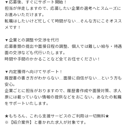
▼応募後、すぐにサポート開始！
担当が伴走しますので、応募したい企業の選考へとスムーズに
お進みいただけます。
転職はしたいけど忙しくて時間がない…そんな方にこそオスス
メです！
▼企業との調整や交渉を代行
応募書類の提出や面接日程の調整、個人では難しい給与・待遇
面の交渉なども代行いたします。
時間や手間のかかることなど全てお任せください！
▼内定獲得へ向けてサポート！
履歴書の書き方がわからない…面接に自信がない…という方も
安心。
企業ごとに担当がおりますので、履歴書作成や面接対策、求人
票には載っていない情報の提供などをおこない、あなたの転職
をサポートいたします。
★もちろん、これら支援サービスのご利用は一切無料★
※【紹介案件】と書かれた求人が対象です。