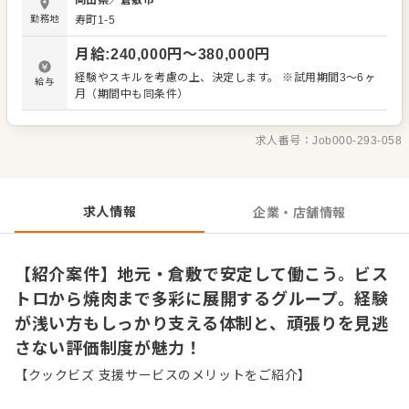
岡山県
／
倉敷市
戦 ・お客様の「気配」を察した、心配りのあるおもてなし
勤務地
寿町1-5
基本方針は「失敗を恐れず、自由にやってみること」。あ
なたの意見を否定することはありません。現場で気づいた
月給
:
240,000
円〜
380,000
円
アイデアはどんどん取り入れていく方針です。 【充実の待
遇・制度】 ・各種手当や賞与（寸志）で日々の努力を還元
経験やスキルを考慮の上、決定します。 ※試用期間3～6ヶ
給与
・個々のスキルに合わせた丁寧なステップアップ支援 ・将
月（期間中も同条件）
来の店長候補として、店舗運営を学べる環境 現在活躍中の
スタッフも、多くが未経験からのスタートでした。まずは
笑顔でお客様をお迎えすることから始めましょう。飲食業
求人番号：
Job000-293-058
の魅力を再発見できる職場で、あなた自身の可能性を広げ
てみませんか。ゆくゆくは店長として活躍したいという夢
も、全力で応援いたします。
求人情報
企業・店舗情報
【紹介案件】地元・倉敷で安定して働こう。ビス
トロから焼肉まで多彩に展開するグループ。経験
が浅い方もしっかり支える体制と、頑張りを見逃
さない評価制度が魅力！
【クックビズ 支援サービスのメリットをご紹介】