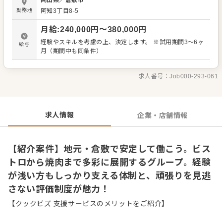
岡山県
／
倉敷市
戦 ・お客様の「気配」を察した、心配りのあるおもてなし
勤務地
阿知3丁目8-5
基本方針は「失敗を恐れず、自由にやってみること」。あ
なたの意見を否定することはありません。現場で気づいた
月給
:
240,000
円〜
380,000
円
アイデアはどんどん取り入れていく方針です。 【充実の待
遇・制度】 ・各種手当や賞与（寸志）で日々の努力を還元
経験やスキルを考慮の上、決定します。 ※試用期間3～6ヶ
給与
・個々のスキルに合わせた丁寧なステップアップ支援 ・将
月（期間中も同条件）
来の店長候補として、店舗運営を学べる環境 現在活躍中の
スタッフも、多くが未経験からのスタートでした。まずは
笑顔でお客様をお迎えすることから始めましょう。飲食業
求人番号：
Job000-293-061
の魅力を再発見できる職場で、あなた自身の可能性を広げ
てみませんか。ゆくゆくは店長として活躍したいという夢
も、全力で応援いたします。
求人情報
企業・店舗情報
【紹介案件】地元・倉敷で安定して働こう。ビス
トロから焼肉まで多彩に展開するグループ。経験
が浅い方もしっかり支える体制と、頑張りを見逃
さない評価制度が魅力！
【クックビズ 支援サービスのメリットをご紹介】