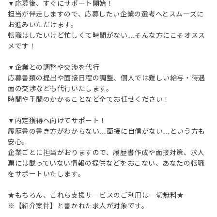
▼応募後、すぐにサポート開始！
担当が伴走しますので、応募したい企業の選考へとスムーズに
お進みいただけます。
転職はしたいけど忙しくて時間がない…そんな方にこそオスス
メです！
▼企業との調整や交渉を代行
応募書類の提出や面接日程の調整、個人では難しい給与・待遇
面の交渉なども代行いたします。
時間や手間のかかることなど全てお任せください！
▼内定獲得へ向けてサポート！
履歴書の書き方がわからない…面接に自信がない…という方も
安心。
企業ごとに担当がおりますので、履歴書作成や面接対策、求人
票には載っていない情報の提供などをおこない、あなたの転職
をサポートいたします。
★もちろん、これら支援サービスのご利用は一切無料★
※【紹介案件】と書かれた求人が対象です。