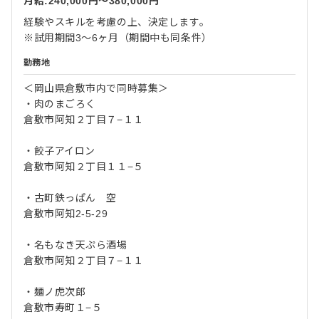
月給:240,000円〜380,000円
経験やスキルを考慮の上、決定します。
※試用期間3～6ヶ月（期間中も同条件）
勤務地
＜岡山県倉敷市内で同時募集＞
・肉のまごろく
倉敷市阿知２丁目７−１１
・餃子アイロン
倉敷市阿知２丁目１１−５
・古町鉄っぱん 空
倉敷市阿知2-5-29
・名もなき天ぷら酒場
倉敷市阿知２丁目７−１１
・麺ノ虎次郎
倉敷市寿町１−５