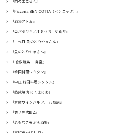
『肉のまごろく』
『Pizzeria BEN COTTA（ベンコッタ）』
『酒場アトム』
『ロバタヤキノオミセほしや食堂』
『二代目 魚のとりやまさん』
『魚のとりやまさん』
『 倉敷焼鳥 二鳥堂』
『韓国料理シクタン』
『中庄 韓国料理シクタン』
『熟成焼肉 にくまにあ』
『倉敷ワインバル 八十八商店』
『麺ノ虎次郎Z』
『名もなき天ぷら酒場』
『古町鉄っぱん 空』