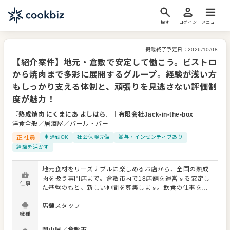
探す
ログイン
メニュー
掲載終了予定日：
2026/10/08
【紹介案件】地元・倉敷で安定して働こう。ビストロ
から焼肉まで多彩に展開するグループ。経験が浅い方
もしっかり支える体制と、頑張りを見逃さない評価制
度が魅力！
『熟成焼肉 にくまにあ よしはら』
｜
有限会社Jack-in-the-box
洋食全般／居酒屋／バール・バー
正社員
車通勤OK
社会保険完備
賞与・インセンティブあり
経験を活かす
地元食材をリーズナブルに楽しめるお店から、全国の熟成
肉を扱う専門店まで。倉敷市内で18店舗を運営する安定し
仕事
た基盤のもと、新しい仲間を募集します。飲食の仕事を通
じて、働く喜びを感じてほしい。そんな想いから、一人ひ
店舗スタッフ
とりに寄り添った環境を整えています。 【募集職種：調
職種
理・サービス】 ・まずは簡単な調理補助や接客からスター
ト ・経験を積んだ後は、こだわりのオリジナル調理にも挑