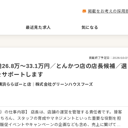
掲載をお考えの採用
最近見た求人
気になる
掲載終了予定日：
2026/10/2
6.8万～33.1万円／とんかつ店の店長候補／選
をサポートします
横浜ららぽーと店
｜
株式会社グリーンハウスフーズ
）の仕事内容】 店長は、店舗の運営を管理する責任者です。接客
もちろん、スタッフの育成やマネジメントといった重要な役割を担
、販促イベントやキャンペーンの企画なども含め、売上に繋げてい