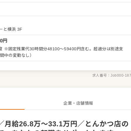
ーション改善などもお任せしますので、あなたならではのアイデア
）
 ・予約管
ビス全般 ・売上管理、在庫管理 ・スタッフの育成やマネジメン
長をしっかりサポートしますので、経験に関わらず安心してスター
ーと横浜 3F
くはさらにステップアップなどめざせます。
00
円
度 ※固定残業代30時間分48100～59400円含む。超過分は別途支
期間中の変動なし）
求人番号：
Job000-18
企業・店舗情報
月給26.8万～33.1万円／とんかつ店の