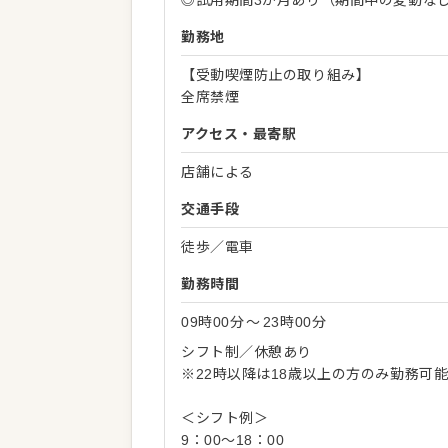
◎試用期間3か月あり（期間中の変動な
勤務地
【受動喫煙防止の取り組み】
全席禁煙
アクセス・最寄駅
店舗による
交通手段
徒歩／電車
勤務時間
09時00分
〜
23時00分
シフト制／休憩あり
※22時以降は18歳以上の方のみ勤務可
＜シフト例＞
9：00～18：00