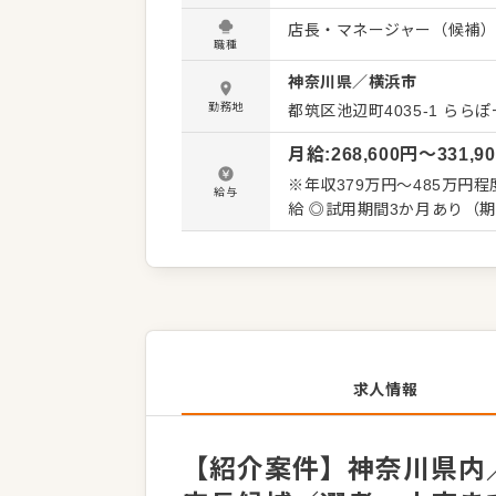
くことです。 全体のオペレ
店長・マネージャー（候補
を積極的に発信してください。 【具体的には…】 ・ホール、キッチンの全体管理
職種
理、電話対応 ・接客、サー
神奈川県
／
横浜市
ト、シフト管理 など 入社後はスキルに合わせた業務からお任せしますので、徐々に仕事の幅
を広げていきましょう。成
勤務地
都筑区池辺町4035-1
ららぽ
トできる環境です。 ゆくゆ
月給
:
268,600
円〜
331,9
※年収379万円～485万円程
給与
給 ◎試用期間3か月あり（
求人情報
【紹介案件】神奈川県内／