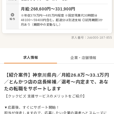
理、電話対応 ・接客、サービス全般 ・売上管理、在庫管理
・スタッフの育成やマネジメント、シフト管理 など 入社
月給
:
268,600
円〜
331,900
円
後はスキルに合わせた業務からお任せしますので、徐々に
仕事の幅を広げていきましょう。成長をしっかりサポート
※年収379万円～485万円程度 ※固定残業代30時間分
しますので、経験に関わらず安心してスタートできる環境
給与
48100～59400円含む。超過分は別途支給 ◎試用期間3か
です。 ゆくゆくはさらにステップアップなどめざせます。
月あり（期間中の変動なし）
求人番号：
Job000-187-855
求人情報
企業・店舗情報
【紹介案件】神奈川県内／月給26.8万～33.1万円
／とんかつ店の店長候補／選考～内定まで、あな
たの転職をサポートします
【クックビズ 支援サービスのメリットをご紹介】
▼応募後、すぐにサポート開始！
担当が伴走しますので、応募したい企業の選考へとスムーズに