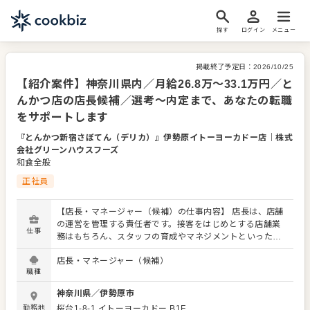
探す
ログイン
メニュー
掲載終了予定日：
2026/10/25
【紹介案件】神奈川県内／月給26.8万～33.1万円／と
んかつ店の店長候補／選考～内定まで、あなたの転職
をサポートします
『とんかつ新宿さぼてん（デリカ）』伊勢原イトーヨーカドー店
｜
株式
会社グリーンハウスフーズ
和食全般
正社員
【店長・マネージャー（候補）の仕事内容】 店長は、店舗
の運営を管理する責任者です。接客をはじめとする店舗業
仕事
務はもちろん、スタッフの育成やマネジメントといった重
要な役割を担います。メインとなるのは、販促イベントや
店長・マネージャー（候補）
キャンペーンの企画なども含め、売上に繋げていくことで
職種
す。 全体のオペレーション改善などもお任せしますので、
あなたならではのアイデアを積極的に発信してください。
神奈川県
／
伊勢原市
【具体的には…】 ・ホール、キッチンの全体管理 ・予約管
勤務地
桜台1-8-1
イトーヨーカドー B1F