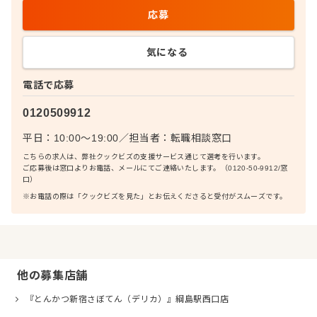
応募
気になる
電話で応募
0120509912
平日：10:00〜19:00
／
担当者：
転職相談窓口
こちらの求人は、弊社クックビズの支援サービス通じて選考を行います。
ご応募後は窓口よりお電話、メールにてご連絡いたします。（0120-50-9912/窓
口）
※お電話の際は「クックビズを見た」とお伝えくださると受付がスムーズです。
他の募集店舗
『とんかつ新宿さぼてん（デリカ）』綱島駅西口店