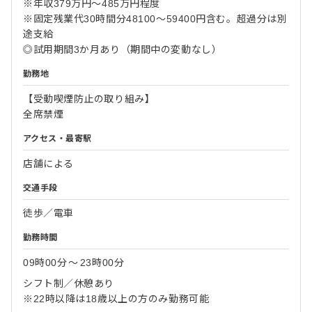
※年収379万円～485万円程度
※固定残業代30時間分48100～59400円含む。超過分は別
途支給
◎試用期間3か月あり（期間中の変動なし）
勤務地
【受動喫煙防止の取り組み】
全席禁煙
アクセス・最寄駅
店舗による
交通手段
徒歩／電車
勤務時間
09時00分
〜
23時00分
シフト制／休憩あり
※22時以降は18歳以上の方のみ勤務可能