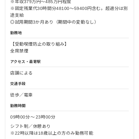
※年収379万円～485万円程度
※固定残業代30時間分48100～59400円含む。超過分は別
途支給
◎試用期間3か月あり（期間中の変動なし）
勤務地
【受動喫煙防止の取り組み】
全席禁煙
アクセス・最寄駅
店舗による
交通手段
徒歩／電車
勤務時間
09時00分
〜
23時00分
シフト制／休憩あり
※22時以降は18歳以上の方のみ勤務可能