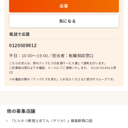
応募
気になる
電話で応募
0120509912
平日：10:00〜19:00
／
担当者：
転職相談窓口
こちらの求人は、弊社クックビズの支援サービス通じて選考を行います。
ご応募後は窓口よりお電話、メールにてご連絡いたします。（0120-50-9912/窓
口）
※お電話の際は「クックビズを見た」とお伝えくださると受付がスムーズです。
他の募集店舗
『とんかつ新宿さぼてん（デリカ）』綱島駅西口店