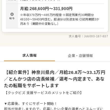
理、電話対応 ・接客、サービス全般 ・売上管理、在庫管理
・スタッフの育成やマネジメント、シフト管理 など 入社
月給
:
268,600
円〜
331,900
円
後はスキルに合わせた業務からお任せしますので、徐々に
仕事の幅を広げていきましょう。成長をしっかりサポート
※年収379万円～485万円程度 ※固定残業代30時間分
しますので、経験に関わらず安心してスタートできる環境
給与
48100～59400円含む。超過分は別途支給 ◎試用期間3か
です。 ゆくゆくはさらにステップアップなどめざせます。
月あり（期間中の変動なし）
求人番号：
Job000-187-837
求人情報
企業・店舗情報
【紹介案件】神奈川県内／月給26.8万～33.1万円
／とんかつ店の店長候補／選考～内定まで、あな
たの転職をサポートします
【クックビズ 支援サービスのメリットをご紹介】
▼応募後、すぐにサポート開始！
担当が伴走しますので、応募したい企業の選考へとスムーズに