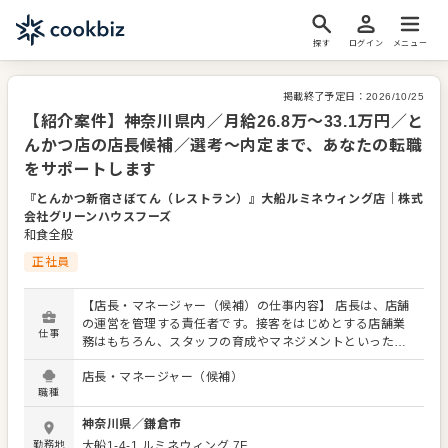
探す
ログイン
メニュー
掲載終了予定日：
2026/10/25
【紹介案件】神奈川県内／月給26.8万～33.1万円／と
んかつ店の店長候補／選考～内定まで、あなたの転職
をサポートします
『とんかつ新宿さぼてん（レストラン）』大船ルミネウィング店
｜
株式
会社グリーンハウスフーズ
和食全般
正社員
【店長・マネージャー（候補）の仕事内容】 店長は、店舗
の運営を管理する責任者です。接客をはじめとする店舗業
仕事
務はもちろん、スタッフの育成やマネジメントといった重
要な役割を担います。メインとなるのは、販促イベントや
店長・マネージャー（候補）
キャンペーンの企画なども含め、売上に繋げていくことで
職種
す。 全体のオペレーション改善などもお任せしますので、
あなたならではのアイデアを積極的に発信してください。
神奈川県
／
鎌倉市
【具体的には…】 ・ホール、キッチンの全体管理 ・予約管
勤務地
大船1-4-1
ルミネウィング 7F