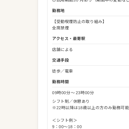
◎試用期間3か月あり（期間中の変動な
勤務地
【受動喫煙防止の取り組み】
全席禁煙
アクセス・最寄駅
店舗による
交通手段
徒歩／電車
勤務時間
09時00分
〜
23時00分
シフト制／休憩あり
※22時以降は18歳以上の方のみ勤務可
＜シフト例＞
9：00～18：00