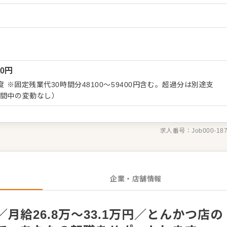
ーション改善などもお任せしますので、あなたならではのアイデア
）
 ・予約管
ビス全般 ・売上管理、在庫管理 ・スタッフの育成やマネジメン
長をしっかりサポートしますので、経験に関わらず安心してスター
くはさらにステップアップなどめざせます。
00
円
度 ※固定残業代30時間分48100～59400円含む。超過分は別途支
期間中の変動なし）
求人番号：
Job000-18
企業・店舗情報
月給26.8万～33.1万円／とんかつ店の