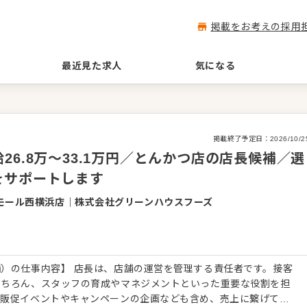
掲載をお考えの採用
最近見た求人
気になる
掲載終了予定日：
2026/10/2
6.8万～33.1万円／とんかつ店の店長候補／選
をサポートします
モール西横浜店
｜
株式会社グリーンハウスフーズ
）の仕事内容】 店長は、店舗の運営を管理する責任者です。接客
もちろん、スタッフの育成やマネジメントといった重要な役割を担
、販促イベントやキャンペーンの企画なども含め、売上に繋げてい