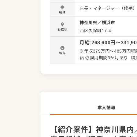
くことです。 全体のオペレ
店長・マネージャー（候補
を積極的に発信してください。 【具体的には…】 ・ホール、キッチンの全体管理
職種
理、電話対応 ・接客、サー
神奈川県
／
横浜市
ト、シフト管理 など 入社後はスキルに合わせた業務からお任せしますので、徐々に仕事の幅
を広げていきましょう。成
勤務地
西区久保町17-4
トできる環境です。 ゆくゆ
月給
:
268,600
円〜
331,9
※年収379万円～485万円程
給与
給 ◎試用期間3か月あり（
求人情報
【紹介案件】神奈川県内／