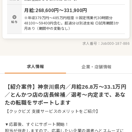
理、電話対応 ・接客、サービス全般 ・売上管理、在庫管理
・スタッフの育成やマネジメント、シフト管理 など 入社
月給
:
268,600
円〜
331,900
円
後はスキルに合わせた業務からお任せしますので、徐々に
仕事の幅を広げていきましょう。成長をしっかりサポート
※年収379万円～485万円程度 ※固定残業代30時間分
しますので、経験に関わらず安心してスタートできる環境
給与
48100～59400円含む。超過分は別途支給 ◎試用期間3か
です。 ゆくゆくはさらにステップアップなどめざせます。
月あり（期間中の変動なし）
求人番号：
Job000-187-886
求人情報
企業・店舗情報
【紹介案件】神奈川県内／月給26.8万～33.1万円
／とんかつ店の店長候補／選考～内定まで、あな
たの転職をサポートします
【クックビズ 支援サービスのメリットをご紹介】
▼応募後、すぐにサポート開始！
担当が伴走しますので、応募したい企業の選考へとスムーズに