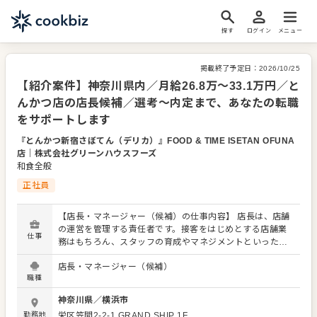
探す
ログイン
メニュー
掲載終了予定日：
2026/10/25
【紹介案件】神奈川県内／月給26.8万～33.1万円／と
んかつ店の店長候補／選考～内定まで、あなたの転職
をサポートします
『とんかつ新宿さぼてん（デリカ）』FOOD & TIME ISETAN OFUNA
店
｜
株式会社グリーンハウスフーズ
和食全般
正社員
【店長・マネージャー（候補）の仕事内容】 店長は、店舗
の運営を管理する責任者です。接客をはじめとする店舗業
仕事
務はもちろん、スタッフの育成やマネジメントといった重
要な役割を担います。メインとなるのは、販促イベントや
店長・マネージャー（候補）
キャンペーンの企画なども含め、売上に繋げていくことで
職種
す。 全体のオペレーション改善などもお任せしますので、
あなたならではのアイデアを積極的に発信してください。
神奈川県
／
横浜市
【具体的には…】 ・ホール、キッチンの全体管理 ・予約管
勤務地
栄区笠間2-2-1
GRAND SHIP 1F