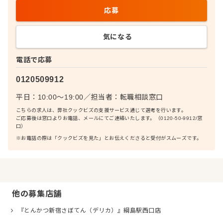
応募
気になる
電話で応募
0120509912
平日：10:00〜19:00
／
担当者：
転職相談窓口
こちらの求人は、弊社クックビズの支援サービス通じて選考を行います。
ご応募後は窓口よりお電話、メールにてご連絡いたします。（0120-50-9912/窓
口）
※お電話の際は「クックビズを見た」とお伝えくださると受付がスムーズです。
他の募集店舗
『とんかつ新宿さぼてん（デリカ）』綱島駅西口店