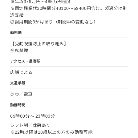
※年収379万円～485万円程度
※固定残業代30時間分48100～59400円含む。超過分は別
途支給
◎試用期間3か月あり（期間中の変動なし）
勤務地
【受動喫煙防止の取り組み】
全席禁煙
アクセス・最寄駅
店舗による
交通手段
徒歩／電車
勤務時間
09時00分
〜
23時00分
シフト制／休憩あり
※22時以降は18歳以上の方のみ勤務可能