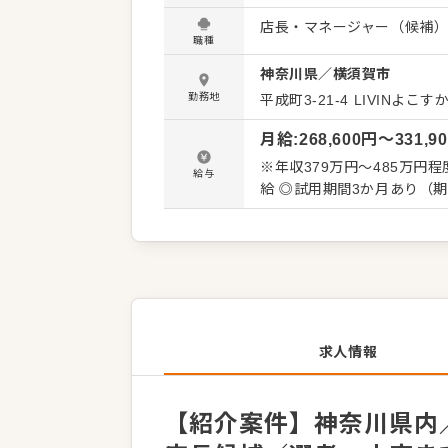
くことです。 全体のオペレ
店長・マネージャー（候補
を積極的に発信してください。 【具体的には…】 ・ホール、キッチンの全体管理
職種
理、電話対応 ・接客、サー
神奈川県
／
横須賀市
ト、シフト管理 など 入社後はスキルに合わせた業務からお任せしますので、徐々に仕事の幅
を広げていきましょう。成
勤務地
平成町3-21-4
LIVINよこすか
トできる環境です。 ゆくゆ
月給
:
268,600
円〜
331,9
※年収379万円～485万円程
給与
給 ◎試用期間3か月あり（
求人情報
【紹介案件】神奈川県内／