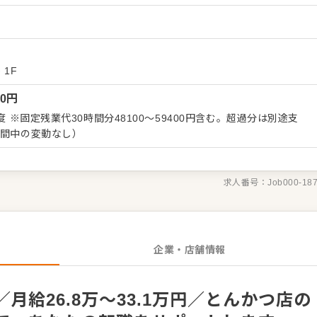
ーション改善などもお任せしますので、あなたならではのアイデア
）
 ・予約管
ビス全般 ・売上管理、在庫管理 ・スタッフの育成やマネジメン
長をしっかりサポートしますので、経験に関わらず安心してスター
 1F
くはさらにステップアップなどめざせます。
00
円
度 ※固定残業代30時間分48100～59400円含む。超過分は別途支
期間中の変動なし）
求人番号：
Job000-18
企業・店舗情報
月給26.8万～33.1万円／とんかつ店の