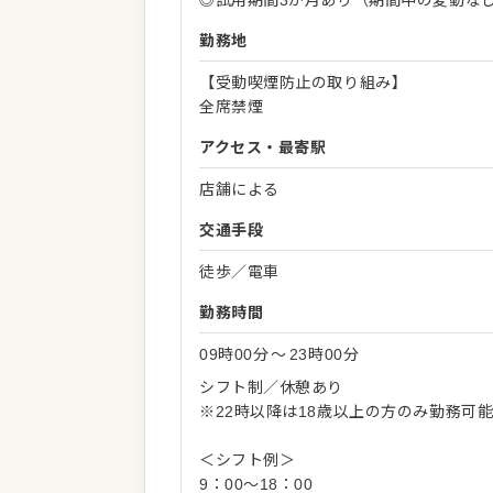
◎試用期間3か月あり（期間中の変動な
勤務地
【受動喫煙防止の取り組み】
全席禁煙
アクセス・最寄駅
店舗による
交通手段
徒歩／電車
勤務時間
09時00分
〜
23時00分
シフト制／休憩あり
※22時以降は18歳以上の方のみ勤務可
＜シフト例＞
9：00～18：00