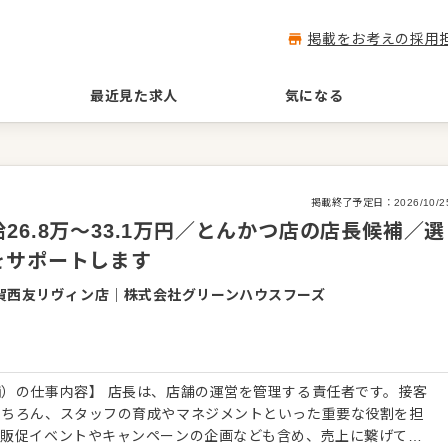
掲載をお考えの採用
最近見た求人
気になる
掲載終了予定日：
2026/10/2
6.8万～33.1万円／とんかつ店の店長候補／選
をサポートします
賀西友リヴィン店
｜
株式会社グリーンハウスフーズ
）の仕事内容】 店長は、店舗の運営を管理する責任者です。接客
もちろん、スタッフの育成やマネジメントといった重要な役割を担
、販促イベントやキャンペーンの企画なども含め、売上に繋げてい