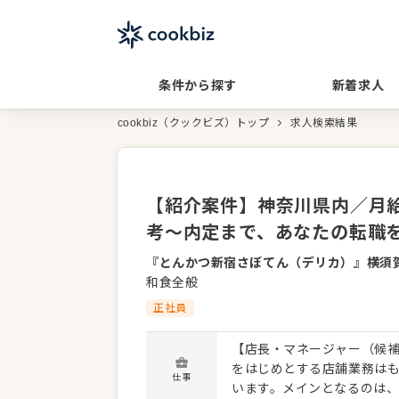
条件から探す
新着求人
cookbiz（クックビズ）トップ
求人検索結果
【紹介案件】神奈川県内／月給2
考～内定まで、あなたの転職
『とんかつ新宿さぼてん（デリカ）』横須
和食全般
正社員
【店長・マネージャー（候補
をはじめとする店舗業務は
仕事
います。メインとなるのは