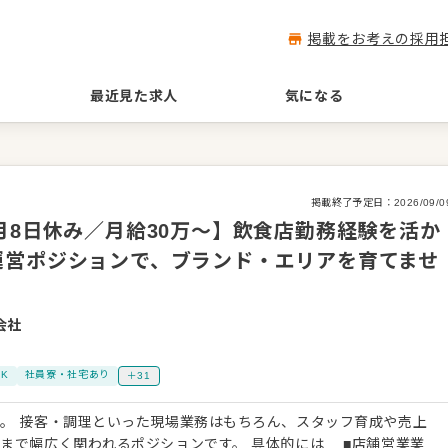
掲載をお考えの採用
最近見た求人
気になる
掲載終了予定日：
2026/09/0
月8日休み／月給30万～】飲食店勤務経験を活か
運営ポジションで、ブランド・エリアを育てませ
会社
K
社員寮・社宅あり
＋31
育成や売上
関われるポジションです。 具体的には… ■店舗営業業