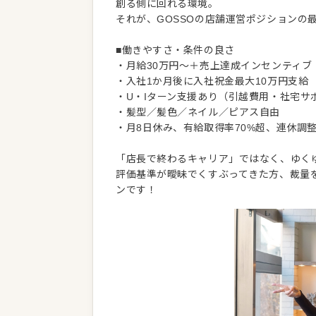
創る側に回れる環境。
それが、GOSSOの店舗運営ポジションの
■働きやすさ・条件の良さ
・月給30万円～＋売上達成インセンティブ
・入社1か月後に入社祝金最大10万円支給
・U・Iターン支援あり（引越費用・社宅サ
・髪型／髪色／ネイル／ピアス自由
・月8日休み、有給取得率70%超、連休調
「店長で終わるキャリア」ではなく、ゆく
評価基準が曖昧でくすぶってきた方、裁量を
ンです！