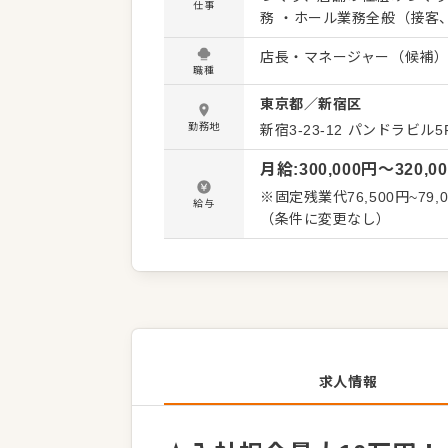
仕事
務 ・ホール業務全般（接客
け） ・清掃・衛生管理の徹底 ・お客
店長・マネージャー（候補
業務 ・アルバイトスタッフ
職種
発注業務 ・SNS更新やイ
東京都
／
新宿区
のアイデア出し 将来的には、エリアを牽引するリーダーや、 本部ポジションへのキャリアアッ
プも目指せる環境。 年功序列ではなく、実力
勤務地
新宿3-23-12 パンドラビル5
------------- 東
月給
:
300,000
円〜
320,0
スタイルは現場主導。 「ど
形にできます。 日々の営業を通して店舗の状況や課題を把握しながら、 お客様に愛され、スタ
※固定残業代76,500円~79,000
給与
ッフがイキイキと働けるお店
（条件に変更なし）
求人情報