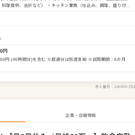
、料理提供、会計など） ・キッチン業務（仕込み、調理、盛り付
様の声を活かしたサービス改善 ■店舗運営・マネジメント
）
の採用、育成、指導 ・シフト管理、人員配置の調整 ・売上管理、
ベント企画などのプロモーション活動 ・メニュー開発、季節限定商品
と行動力を正当に評価します。 ---------------------
F
京本部からの細かな指示はなく、 エリアならではの採用ルールや店舗文化、運営
00
円
んなお店にしたいか」「どんなチームをつくるか」を自分の裁量で
円 (45時間分)を含む ※超過分は別途支給 ※試用期間：6か月
を目指して、 メンバーと一緒に改善・挑戦を重ねていきます！
求人番号：
Job000-29
企業・店舗情報