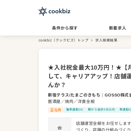
条件から探す
新着求人
cookbiz（クックビズ）トップ
求人検索結果
★入社祝金最大10万円！★【
して、キャリアアップ！店舗
んか？
新宿テラス/たまごのきもち
｜
GOSSO株式
居酒屋／焼肉／洋食全般
正社員
電車通勤OK
駅から徒歩5分以内
車通勤O
店舗運営全般をお任せします。 接客・調理といった現場業務はもちろん、スタッフ
づくり、店舗の仕組みづくりまで幅広く